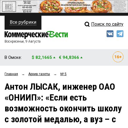
Все рубрики
Поиск по сайту
ПОЛИТИКА
Свежий выпуск
Медиа
ФИНАНСЫ
Воскресенье, 9 Августа
Кто есть кто
НЕДВИЖИМОСТЬ
В Омске:
$ 82,1665
€ 94,8366
Интервью
БИЗНЕС
Главная
→
Архив газеты
→
№ 5
Мнения
ОБЩЕСТВО
Антон ЛЫСАК, инженер ОАО
Рейтинги
ЗАКОН
«ОНИИП»: «Если есть
Блоги
НОВОСТИ КОМПАНИЙ
возможность окончить школу
Архив
ПРОИСШЕСТВИЯ
с золотой медалью, а вуз – с