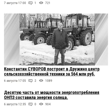
7 августа 17:00
1
721
Константин СУВОРОВ построит в Дружино центр
сельскохозяйственной техники за 564 млн руб.
6 августа 17:05
2
1089
Десятую часть от мощности энергопотребления
ОНПЗ составила энергия солнца.
6 августа 12:35
0
904