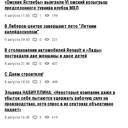
«Омские Ястребы» выиграли VI омский розыгрыш
предсезонного турнира клубов МХЛ
9 августа 11:00
1
199
В Либеров-центре завершают лето "Летним
калейдоскопом"
9 августа 09:30
0
221
В столкновении автомобилей Renault и «Лады»
пострадали две женщины и двое детей
8 августа 21:48
0
437
С Днем строителя!
8 августа 18:00
2
449
Эльвира НАБИУЛЛИНА: «Некоторые компании даже в
убыток себе пытаются удержать рабочую силу на
производствах, хотя спрос в их секторах объективно
падает»
8 августа 16:45
3
619