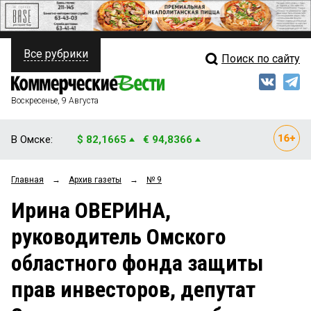
Все рубрики
Поиск по сайту
ПОЛИТИКА
Свежий выпуск
Медиа
ФИНАНСЫ
Воскресенье, 9 Августа
Кто есть кто
НЕДВИЖИМОСТЬ
В Омске:
$ 82,1665
€ 94,8366
Интервью
БИЗНЕС
Главная
→
Архив газеты
→
№ 9
Мнения
ОБЩЕСТВО
Ирина ОВЕРИНА,
Рейтинги
ЗАКОН
руководитель Омского
Блоги
НОВОСТИ КОМПАНИЙ
областного фонда защиты
Архив
ПРОИСШЕСТВИЯ
прав инвесторов, депутат