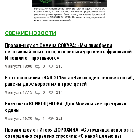
СВЕЖИЕ НОВОСТИ
Провал-шоу от Семена СОКУРА: «Мы приобрели
негативный опыт того, как нельзя управлять франшизой.
И пошли от противного»
9 августа 18:00
0
210
В столкновении «ВАЗ-2115» и «Нивы» один человек погиб,
ранены двое взрослых и трое детей
9 августа 17:15
0
214
Елизавета КРИВОЩЕКОВА: Для Москвы все праздники
едины
9 августа 16:30
1
221
Провал-шоу от Игоря ДОРОХИНА: «Сотрудница аэропорта
совершенно серьезно спросила: «С какой целью вы