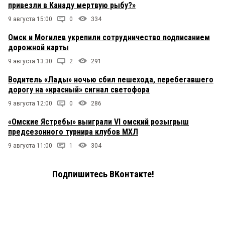
привезли в Канаду мертвую рыбу?»
9 августа 15:00
0
334
Омск и Могилев укрепили сотрудничество подписанием
дорожной карты
9 августа 13:30
2
291
Водитель «Лады» ночью сбил пешехода, перебегавшего
дорогу на «красный» сигнал светофора
9 августа 12:00
0
286
«Омские Ястребы» выиграли VI омский розыгрыш
предсезонного турнира клубов МХЛ
9 августа 11:00
1
304
Подпишитесь ВКонтакте!