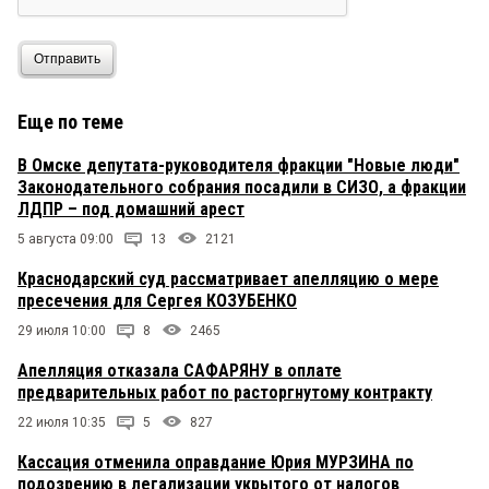
Отправить
Еще по теме
В Омске депутата-руководителя фракции "Новые люди"
Законодательного собрания посадили в СИЗО, а фракции
ЛДПР – под домашний арест
5 августа 09:00
13
2121
Краснодарский суд рассматривает апелляцию о мере
пресечения для Сергея КОЗУБЕНКО
29 июля 10:00
8
2465
Апелляция отказала САФАРЯНУ в оплате
предварительных работ по расторгнутому контракту
22 июля 10:35
5
827
Кассация отменила оправдание Юрия МУРЗИНА по
подозрению в легализации укрытого от налогов