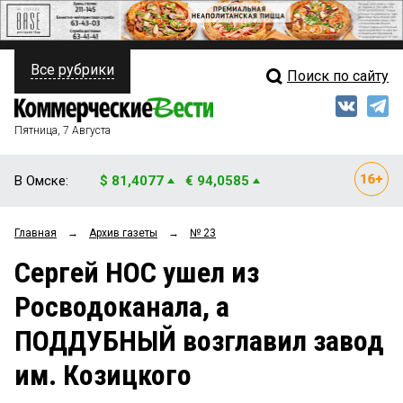
Все рубрики
Поиск по сайту
ПОЛИТИКА
Свежий выпуск
Медиа
ФИНАНСЫ
Пятница, 7 Августа
Кто есть кто
НЕДВИЖИМОСТЬ
В Омске:
$ 81,4077
€ 94,0585
Интервью
БИЗНЕС
Главная
→
Архив газеты
→
№ 23
Мнения
ОБЩЕСТВО
Сергей НОС ушел из
Рейтинги
ЗАКОН
Росводоканала, а
Блоги
НОВОСТИ КОМПАНИЙ
ПОДДУБНЫЙ возглавил завод
Архив
ПРОИСШЕСТВИЯ
им. Козицкого