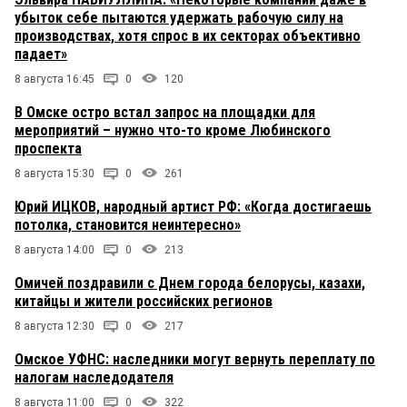
убыток себе пытаются удержать рабочую силу на
производствах, хотя спрос в их секторах объективно
падает»
8 августа 16:45
0
120
В Омске остро встал запрос на площадки для
мероприятий – нужно что-то кроме Любинского
проспекта
8 августа 15:30
0
261
Юрий ИЦКОВ, народный артист РФ: «Когда достигаешь
потолка, становится неинтересно»
8 августа 14:00
0
213
Омичей поздравили с Днем города белорусы, казахи,
китайцы и жители российских регионов
8 августа 12:30
0
217
Омское УФНС: наследники могут вернуть переплату по
налогам наследодателя
8 августа 11:00
0
322