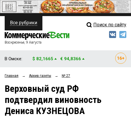
Все рубрики
Поиск по сайту
ПОЛИТИКА
Свежий выпуск
Медиа
ФИНАНСЫ
Воскресенье, 9 Августа
Кто есть кто
НЕДВИЖИМОСТЬ
В Омске:
$ 82,1665
€ 94,8366
Интервью
БИЗНЕС
Главная
→
Архив газеты
→
№ 27
Мнения
ОБЩЕСТВО
Верховный суд РФ
Рейтинги
ЗАКОН
подтвердил виновность
Блоги
НОВОСТИ КОМПАНИЙ
Дениса КУЗНЕЦОВА
Архив
ПРОИСШЕСТВИЯ