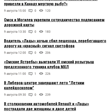
привезли в Канаду мертвую рыбу?»
9 августа 15:00
0
120
Омск и Могилев укрепили сотрудничество подписанием
дорожной карты
9 августа 13:30
0
183
Водитель «Лады» ночью сбил пешехода, перебегавшего
дорогу на «красный» сигнал светофора
9 августа 12:00
0
206
«Омские Ястребы» выиграли VI омский розыгрыш
предсезонного турнира клубов МХЛ
9 августа 11:00
1
226
В Либеров-центре завершают лето "Летним
калейдоскопом"
9 августа 09:30
0
239
В столкновении автомобилей Renault и «Лады»
пострадали две женщины и двое детей