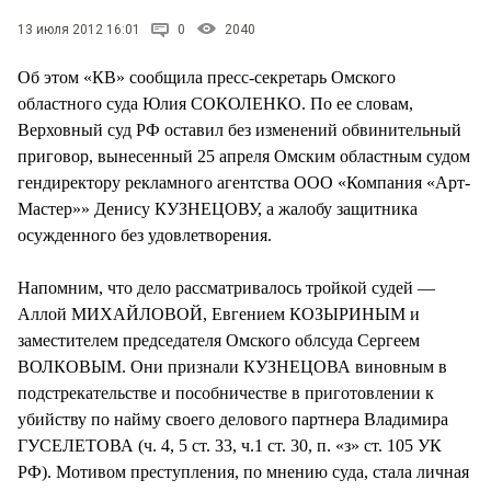
СТИЛЬ ЖИЗНИ
13 июля 2012 16:01
0
2040
Об этом «КВ» сообщила пресс-секретарь Омского
областного суда Юлия СОКОЛЕНКО. По ее словам,
Верховный суд РФ оставил без изменений обвинительный
приговор, вынесенный 25 апреля Омским областным судом
гендиректору рекламного агентства ООО «Компания «Арт-
Мастер»» Денису КУЗНЕЦОВУ, а жалобу защитника
осужденного без удовлетворения.
Напомним, что дело рассматривалось тройкой судей —
Аллой МИХАЙЛОВОЙ, Евгением КОЗЫРИНЫМ и
заместителем председателя Омского облсуда Сергеем
ВОЛКОВЫМ. Они признали КУЗНЕЦОВА виновным в
подстрекательстве и пособничестве в приготовлении к
убийству по найму своего делового партнера Владимира
ГУСЕЛЕТОВА (ч. 4, 5 ст. 33, ч.1 ст. 30, п. «з» ст. 105 УК
РФ). Мотивом преступления, по мнению суда, стала личная