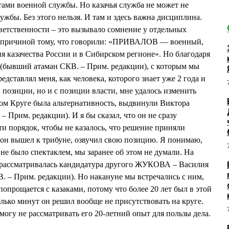
тами военной службы. Но казачья служба не может не
жбы. Без этого нельзя. И там и здесь важна дисциплина.
тветственности – это вызывало сомнение у отдельных
ой причиной тому, что говорили: «ПРИВАЛОВ — военный,
я казачества России и в Сибирском регионе». Но благодаря
бывший атаман СКВ. – Прим. редакции), с которым мы
едставлял меня, как человека, которого знает уже 2 года и
й позиции, но и с позиции власти, мне удалось изменить
ом Круге была альтернативность, выдвинули Виктора
Прим. редакции). И я бы сказал, что он не сразу
ти порядок, чтобы не казалось, что решение приняли
 он вышел к трибуне, озвучил свою позицию. Я понимаю,
 не было спектаклем, мы заранее об этом не думали. На
о рассматривалась кандидатура другого ЖУКОВА – Василия
. – Прим. редакции). Но накануне мы встречались с ним,
 попрощается с казаками, потому что более 20 лет был в этой
лько минут он решил вообще не присутствовать на круге.
 могу не рассматривать его 20-летний опыт для пользы дела.