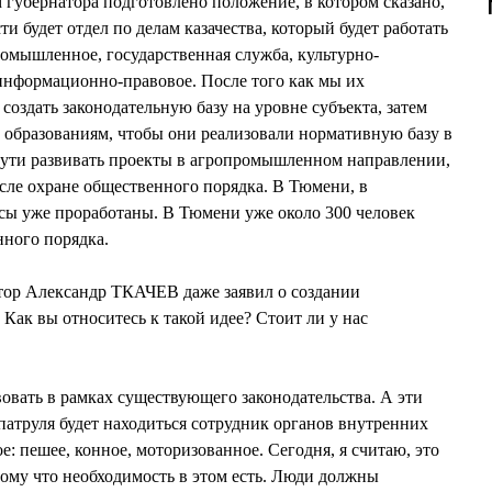
 губернатора подготовлено положение, в котором сказано,
ти будет отдел по делам казачества, который будет работать
омышленное, государственная служба, культурно-
информационно-правовое. После того как мы их
создать законодательную базу на уровне субъекта, затем
образованиям, чтобы они реализовали нормативную базу в
пути развивать проекты в агропромышленном направлении,
исле охране общественного порядка. В Тюмени, в
сы уже проработаны. В Тюмени уже около 300 человек
нного порядка.
тор Александр ТКАЧЕВ даже заявил о создании
Как вы относитесь к такой идее? Стоит ли у нас
вать в рамках существующего законодательства. А эти
патруля будет находиться сотрудник органов внутренних
е: пешее, конное, моторизованное. Сегодня, я считаю, это
тому что необходимость в этом есть. Люди должны