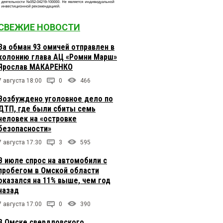
СВЕЖИЕ НОВОСТИ
За обман 93 омичей отправлен в
колонию глава АЦ «Ромни Марш»
Ярослав МАКАРЕНКО
7 августа 18:00
0
466
Возбуждено уголовное дело по
ДТП, где были сбиты семь
человек на «островке
безопасности»
7 августа 17:30
3
595
В июле спрос на автомобили с
пробегом в Омской области
оказался на 11% выше, чем год
назад
7 августа 17:00
0
390
В Омске свердловского