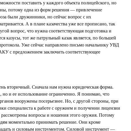
зможности поставить у каждого объекта полицейского, но
аны, потому одна из форм решения — привлечение
оюза были дружинники, но сейчас вопрос с их
атривается. А в плане казачества уже все прописано, так
ругой вопрос, что нужна соответствующая подготовка и
тся казусы, тот же патрульный казак является, по большей
протокола. Уже сейчас направлено письмо начальнику УВД
КУ с предложением заключить соответствующее
ень вторичный. Сначала нам нужна юридическая форма.
, но и ее использование ограниченно. Я понимаю, что
ганов вооружены посерьезнее. Но, с другой стороны, при
ки специалиста к работе с оружием и получении лицензии
ь рассмотрены вопросы и ношения этого оружия. Потому
людям моментально принимать решение. Они кроме
ладать и силовым инструментом. Силовой инструмент —