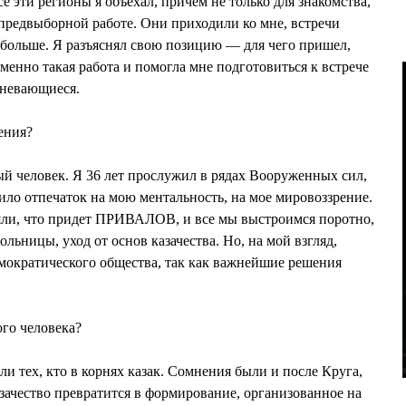
се эти регионы я объехал, причем не только для знакомства,
 предвыборной работе. Они приходили ко мне, встречи
и больше. Я разъяснял свою позицию — для чего пришел,
менно такая работа и помогла мне подготовиться к встрече
мневающиеся.
ения?
ый человек. Я 36 лет прослужил в рядах Вооруженных сил,
ожило отпечаток на мою ментальность, на мое мировоззрение.
яли, что придет ПРИВАЛОВ, и все мы выстроимся поротно,
льницы, уход от основ казачества. Но, на мой взгляд,
мократического общества, так как важнейшие решения
го человека?
и тех, кто в корнях казак. Сомнения были и после Круга,
зачество превратится в формирование, организованное на