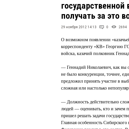
государственной 
получать за это 
29 ноября 2012 14:13
0
2694
О возможном появлении «казачьей
корреспонденту «КВ» Георгию Г
войска, казачий полковник Ген
— Геннадий Николаевич, как вы о
не было конкуренции, точнее, ед
предложил принять участие в выб
сложная или настолько непопуляр
— Должность действительно сложн
людей — оценивать, кто и зачем п
пришел решать задачи государстве
Главная особенность Сибирского в