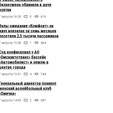
бизнесмена обвинили в даче
взятки
7 августа 16:30
0
619
Залы ожидания «Комфорт» на
двух вокзалах за семь месяцев
посетили 2,5 тысячи пассажиров
7 августа 15:45
1
464
Суд конфисковал у АО
«Омскавтотранс» бассейн
«Автомобилист» и землю в
центре города
7 августа 15:01
4
744
Генеральный директор покинул
женский волейбольный клуб
«Омичка»
7 августа 14:00
2
587