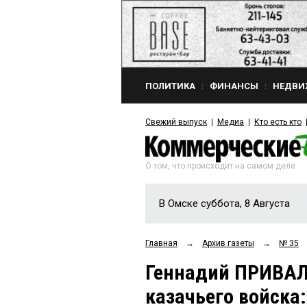
ПОЛИТИКА
ФИНАНСЫ
НЕДВИ
Свежий выпуск
Медиа
Кто есть кто
О том, что происходит на самом деле
В Омске суббота, 8 Августа
Главная
→
Архив газеты
→
№ 35
Геннадий ПРИВАЛ
казачьего войска