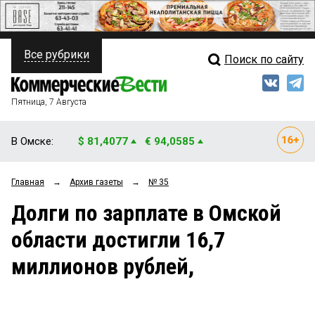
Все рубрики
Поиск по сайту
ПОЛИТИКА
Свежий выпуск
Медиа
ФИНАНСЫ
Пятница, 7 Августа
Кто есть кто
НЕДВИЖИМОСТЬ
В Омске:
$ 81,4077
€ 94,0585
Интервью
БИЗНЕС
Главная
→
Архив газеты
→
№ 35
Мнения
ОБЩЕСТВО
Долги по зарплате в Омской
Рейтинги
ЗАКОН
области достигли 16,7
Блоги
НОВОСТИ КОМПАНИЙ
миллионов рублей,
Архив
ПРОИСШЕСТВИЯ