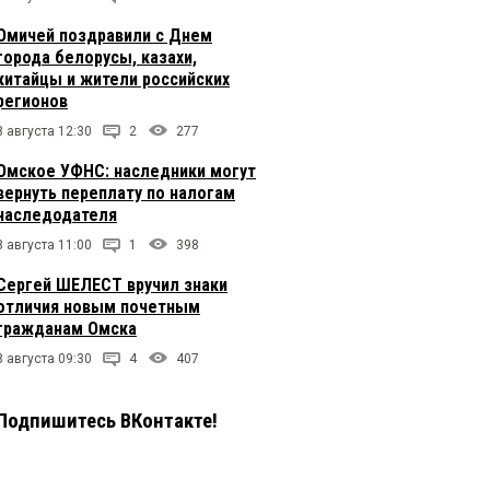
Омичей поздравили с Днем
города белорусы, казахи,
китайцы и жители российских
регионов
8 августа 12:30
2
277
Омское УФНС: наследники могут
вернуть переплату по налогам
наследодателя
8 августа 11:00
1
398
Сергей ШЕЛЕСТ вручил знаки
отличия новым почетным
гражданам Омска
8 августа 09:30
4
407
Подпишитесь ВКонтакте!