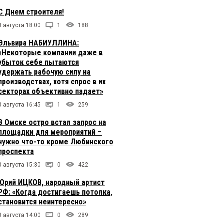
С Днем строителя!
8 августа 18:00
1
188
Эльвира НАБИУЛЛИНА:
«Некоторые компании даже в
убыток себе пытаются
удержать рабочую силу на
производствах, хотя спрос в их
секторах объективно падает»
8 августа 16:45
1
259
В Омске остро встал запрос на
площадки для мероприятий –
нужно что-то кроме Любинского
проспекта
8 августа 15:30
0
422
Юрий ИЦКОВ, народный артист
РФ: «Когда достигаешь потолка,
становится неинтересно»
8 августа 14:00
0
289