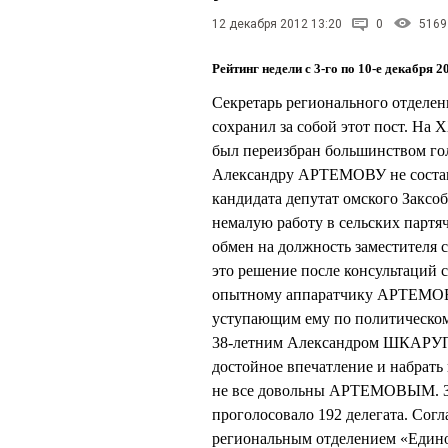
12 декабря 2012 13:20
0
5169
Рейтинг недели с 3-го по 10-е декабря 2
Секретарь регионального отдел
сохранил за собой этот пост. На
был переизбран большинством гол
Александру АРТЕМОВУ не состави
кандидата депутат омского Зак
немалую работу в сельских партяч
обмен на должность заместителя
это решение после консультаци
опытному аппаратчику АРТЕМОВУ 
уступающим ему по политическому
38-летним Александром ШКАРУПО
достойное впечатление и набрать 
не все довольны АРТЕМОВЫМ. За
проголосовало 192 делегата. Со
региональным отделением «Единой