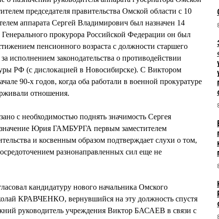
телем председателя правительства Омской области с 10
телем аппарата Сергей Владимирович был назначен 14
м Генерального прокурора Российской Федерации он был
достижением пенсионного возраста с должности старшего
 за исполнением законодательства о противодействии
уры РФ (с дислокацией в Новосибирске). С Виктором
ле 90-х годов, когда оба работали в военной прокуратуре
ерживали отношения.
язано с необходимостью поднять значимость Сергея
значение Юрия ГАМБУРГА первым заместителем
ительства и косвенным образом подтверждает слухи о том,
 сосредоточением разнонаправленных сил еще не
асовал кандидатуру нового начальника Омского
Николай КРАВЧЕНКО, вернувшийся на эту должность спустя
ежний руководитель учреждения Виктор БАСАЕВ в связи с