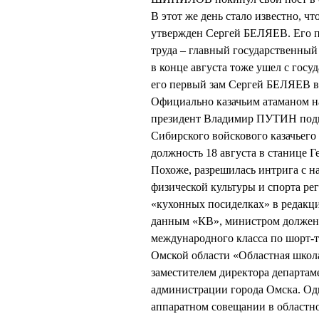
В этот же день стало известно, 
утвержден Сергей БЕЛЯЕВ. Его п
труда – главный государственны
в конце августа тоже ушел с госу
его первый зам Сергей БЕЛЯЕВ вс
Официально казачьим атаманом н
президент Владимир ПУТИН под
Сибирского войскового казачьего
должность 18 августа в станице Г
Похоже, разрешилась интрига с н
физической культуры и спорта рег
«кухонных посиделках» в редак
данным «КВ», министром должен
международного класса по шорт-т
Омской области «Областная школа
заместителем директора департам
администрации города Омска. Од
аппаратном совещании в областном