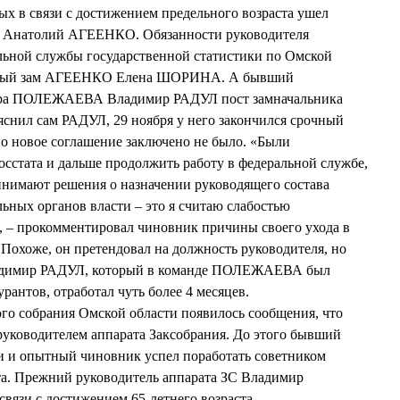
ых в связи с достижением предельного возраста ушел
а Анатолий АГЕЕНКО. Обязанности руководителя
льной службы государственной статистики по Омской
ервый зам АГЕЕНКО Елена ШОРИНА. А бывший
тора ПОЛЕЖАЕВА Владимир РАДУЛ пост замначальника
яснил сам РАДУЛ, 29 ноября у него закончился срочный
но новое соглашение заключено не было. «Были
осстата и дальше продолжить работу в федеральной службе,
инимают решения о назначении руководящего состава
ьных органов власти – это я считаю слабостью
, – прокомментировал чиновник причины своего ухода в
 Похоже, он претендовал на должность руководителя, но
ладимир РАДУЛ, который в команде ПОЛЕЖАЕВА был
антов, отработал чуть более 4 месяцев.
ного собрания Омской области появилось сообщения, что
ководителем аппарата Заксобрания. До этого бывший
и и опытный чиновник успел поработать советником
та. Прежний руководитель аппарата ЗС Владимир
язи с достижением 65-летнего возраста.