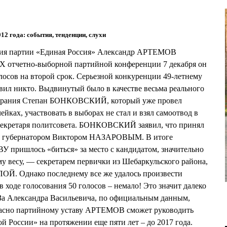
012 года: события, тенденции, слухи
ения партии «Единая Россия» Александр АРТЕМОВ
 XX отчетно-выборной партийной конференции 7 декабря он
осов на второй срок. Серьезной конкуренции 49-летнему
л никто. Выдвинутый было в качестве весьма реального
собрания Степан БОНКОВСКИЙ, который уже провел
ейках, участвовать в выборах не стал и взял самоотвод в
 секретаря политсовета. БОНКОВСКИЙ заявил, что принял
й с губернатором Виктором НАЗАРОВЫМ. В итоге
пришлось «биться» за место с кандидатом, значительно
 весу, — секретарем первички из Шебаркульского района,
Й. Однако последнему все же удалось произвести
в ходе голосования 50 голосов – немало! Это значит далеко
 Александра Васильевича, по официальным данным,
гласно партийному уставу АРТЕМОВ сможет руководить
 России» на протяжении еще пяти лет – до 2017 года.