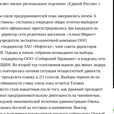
яет омское региональное отделение «Единой России» с
м союзе предпринимателей пока завершились ничем. 6
стиваль» состоялось очередное общее отчетно-выборное
 него официально зарегистрировались три кандидата на
й директор сети розничных магазинов «Алина-Маркет»
учредитель экспертно-оценочной компании ООО
ендиректор ЗАО «Нефтегаз», член совета директоров
. Однако в начале собрания неожиданно на выборы
 гендиректор ООО «Сибирский Провиант» и владелец сети
ЩИН. Во второй тур голосования вышли два явных лидера
вторилась патовая ситуация четырехлетней давности,
г преодолеть планку в 2/3 голосов. Выборы перенесли на
обязанности главы союза пока остается Татьяна
сто стало вакантным после того, как прежний президент
 предпринимательскую деятельность на чиновничью,
ородской экономической политики администрации Омска.
залась богатой на отставки и назначения. Виктор
о назначении руководителя аппарата губернатора Омской