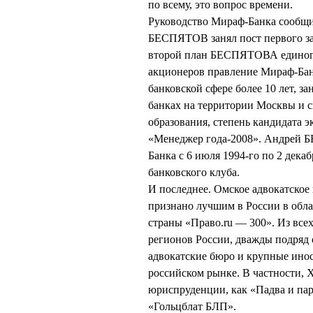
по всему, это вопрос времени.
Руководство Мираф-Банка сообщил
БЕСПЯТОВ занял пост первого за
второй план БЕСПЯТОВА единогл
акционеров правление Мираф-Бан
банковской сфере более 10 лет, 
банках на территории Москвы и с
образования, степень кандидата 
«Менеджер года-2008». Андрей 
Банка с 6 июля 1994-го по 2 дека
банковского клуба.
И последнее. Омское адвокатско
признано лучшим в России в обла
страны «Право.ru — 300». Из все
регионов России, дважды подряд 
адвокатские бюро и крупные ино
российском рынке. В частности, 
юриспруденции, как «Падва и пар
«Гольцблат БЛП».