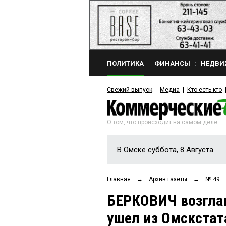
ПОЛИТИКА
ФИНАНСЫ
НЕДВИ
Свежий выпуск
Медиа
Кто есть кто
О том, что происходит на самом деле
В Омске суббота, 8 Августа
Главная
→
Архив газеты
→
№ 49
БЕРКОВИЧ возгла
ушел из Омскстат