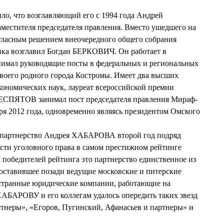
о, что возглавляющий его с 1994 года Андрей
местителя председателя правления. Вместо ушедшего на
асным решением внеочередного общего собрания
ка возглавил Богдан БЕРКОВИЧ. Он работает в
занимал руководящие посты в федеральных и региональных
воего родного города Костромы. Имеет два высших
экономических наук, лауреат всероссийской премии
БЕСПЯТОВ занимал пост председателя правления Мираф-
бря 2012 года, одновременно являясь президентом Омского
е партнерство Андрея ХАБАРОВА второй год подряд
сти уголовного права в самом престижном рейтинге
х победителей рейтинга это партнерство единственное из
оставившее позади ведущие московские и питерские
странные юридические компании, работающие на
ХАБАРОВУ и его коллегам удалось опередить таких звезд
тнеры», «Егоров, Пугинский, Афанасьев и партнеры» и