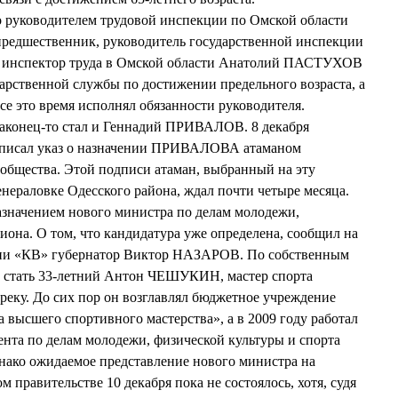
что руководителем трудовой инспекции по Омской области
редшественник, руководитель государственной инспекции
й инспектор труда в Омской области Анатолий ПАСТУХОВ
дарственной службы по достижении предельного возраста, а
е это время исполнял обязанности руководителя.
аконец-то стал и Геннадий ПРИВАЛОВ. 8 декабря
писал указ о назначении ПРИВАЛОВА атаманом
 общества. Этой подписи атаман, выбранный на эту
енераловке Одесского района, ждал почти четыре месяца.
азначением нового министра по делам молодежи,
иона. О том, что кандидатура уже определена, сообщил на
ции «КВ» губернатор Виктор НАЗАРОВ. По собственным
 стать 33-летний Антон ЧЕШУКИН, мастер спорта
реку. До сих пор он возглавлял бюджетное учреждение
 высшего спортивного мастерства», а в 2009 году работал
ента по делам молодежи, физической культуры и спорта
нако ожидаемое представление нового министра на
 правительстве 10 декабря пока не состоялось, хотя, судя