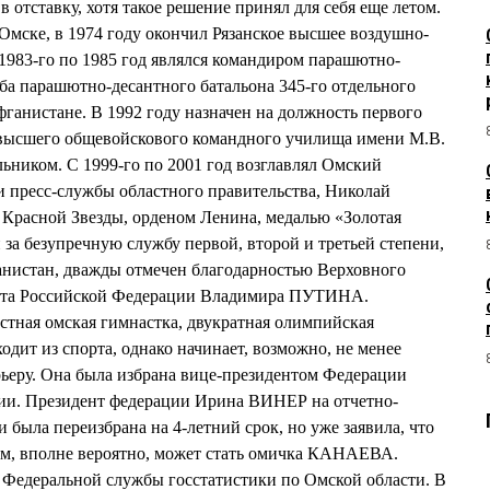
в отставку, хотя такое решение принял для себя еще летом.
ске, в 1974 году окончил Рязанское высшее воздушно-
1983-го по 1985 год являлся командиром парашютно-
ба парашютно-десантного батальона 345-го отдельного
ганистане. В 1992 году назначен на должность первого
 высшего общевойскового командного училища имени М.В.
альником. С 1999-го по 2001 год возглавлял Омский
 пресс-службы областного правительства, Николай
расной Звезды, орденом Ленина, медалью «Золотая
 за безупречную службу первой, второй и третьей степени,
нистан, дважды отмечен благодарностью Верховного
нта Российской Федерации Владимира ПУТИНА.
вестная омская гимнастка, двукратная олимпийская
ит из спорта, однако начинает, возможно, не менее
еру. Она была избрана вице-президентом Федерации
ии. Президент федерации Ирина ВИНЕР на отчетно-
была переизбрана на 4-летний срок, но уже заявила, что
ым, вполне вероятно, может стать омичка КАНАЕВА.
 Федеральной службы госстатистики по Омской области. В