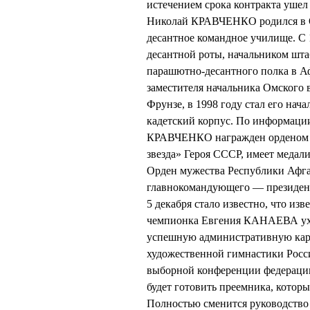
истечением срока контракта ушел 
Николай КРАВЧЕНКО родился в Ом
десантное командное училище. С 
десантной роты, начальником шта
парашютно-десантного полка в Аф
заместителя начальника Омского
Фрунзе, в 1998 году стал его нач
кадетский корпус. По информации
КРАВЧЕНКО награжден орденом К
звезда» Героя СССР, имеет медали
Орден мужества Республики Афга
главнокомандующего — президе
5 декабря стало известно, что из
чемпионка Евгения КАНАЕВА уход
успешную административную карь
художественной гимнастики Росс
выборной конференции федерации 
будет готовить преемника, котор
Полностью сменится руководство