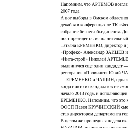
Напомним, что АРТЕМОВ возглавл
2007 года.
А вот выборы в Омском областно
декабря в конференц-зале ТК «Фе
собрание бизнес-объединения. До
пост президента: исполнительны
Татьяна ЕРЕМЕНКО, директор и 
«Профэкс» Александр ЗАЙЦЕВ и г
«Инта-строй» Николай АРТЕМЬЕВ
выдвинулся еще один кандидат —
ресторанов «Провиант» Юрий ЧА
— ЕРЕМЕНКО и ЧАЩИН, однако по
когда никто из кандидатов не смо
начало 2013 года, и исполняющей 
ЕРЕМЕНКО. Напомним, что это ме
ООСП Павел КРУЧИНСКИЙ сменил
став директором департамента г
В целом же прошедшая неделя ока
НАЗАРОВ подписал распоряжение 