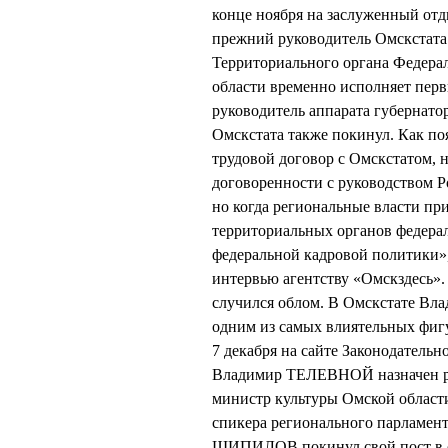
конце ноября на заслуженный отд
прежний руководитель Омскстат
Территориального органа Федера
области временно исполняет п
руководитель аппарата губерна
Омскстата также покинул. Как по
трудовой договор с Омскстатом, 
договоренности с руководством Р
но когда региональные власти пр
территориальных органов федерал
федеральной кадровой политики»
интервью агентству «Омскздесь».
случился облом. В Омскстате В
одним из самых влиятельных фигур
7 декабря на сайте Законодатель
Владимир ТЕЛЕВНОЙ назначен ру
министр культуры Омской област
спикера регионального парламен
ШИПИЛОВ покинул свой пост в св