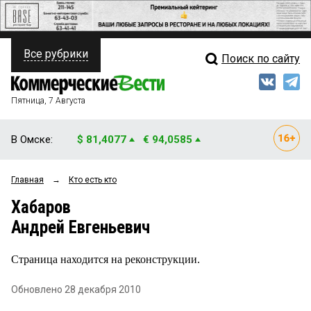
Все рубрики
Поиск по сайту
ПОЛИТИКА
Свежий выпуск
Медиа
ФИНАНСЫ
Пятница, 7 Августа
Кто есть кто
НЕДВИЖИМОСТЬ
В Омске:
$ 81,4077
€ 94,0585
Интервью
БИЗНЕС
Главная
→
Кто есть кто
Мнения
ОБЩЕСТВО
Хабаров
Рейтинги
ЗАКОН
Андрей Евгеньевич
Блоги
НОВОСТИ КОМПАНИЙ
Страница находится на реконструкции.
Архив
ПРОИСШЕСТВИЯ
Обновлено 28 декабря 2010
СТИЛЬ ЖИЗНИ