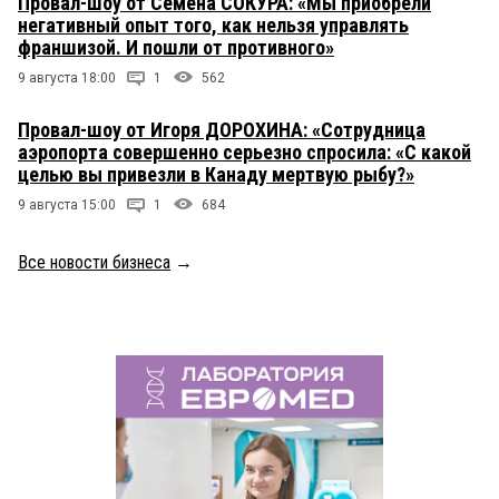
Провал-шоу от Семена СОКУРА: «Мы приобрели
негативный опыт того, как нельзя управлять
франшизой. И пошли от противного»
9 августа 18:00
1
562
Провал-шоу от Игоря ДОРОХИНА: «Сотрудница
аэропорта совершенно серьезно спросила: «С какой
целью вы привезли в Канаду мертвую рыбу?»
9 августа 15:00
1
684
Все новости бизнеса
→