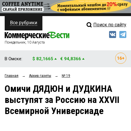
Все рубрики
Поиск по сайту
ПОЛИТИКА
Свежий выпуск
Медиа
ФИНАНСЫ
Понедельник, 10 Августа
Кто есть кто
НЕДВИЖИМОСТЬ
В Омске:
$ 82,1665
€ 94,8366
Интервью
БИЗНЕС
Главная
→
Архив газеты
→
№ 19
Мнения
ОБЩЕСТВО
Омичи ДЯДЮН и ДУДКИНА
Рейтинги
ЗАКОН
выступят за Россию на XXVII
Блоги
НОВОСТИ КОМПАНИЙ
Всемирной Универсиаде
Архив
ПРОИСШЕСТВИЯ