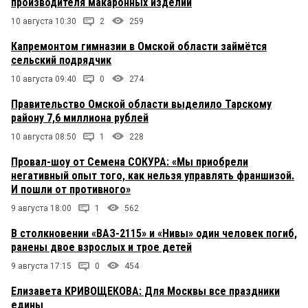
производителя макаронных изделий
10 августа 10:30
2
259
Капремонтом гимназии в Омской области займётся
сельский подрядчик
10 августа 09:40
0
274
Правительство Омской области выделило Тарскому
району 7,6 миллиона рублей
10 августа 08:50
1
228
Провал-шоу от Семена СОКУРА: «Мы приобрели
негативный опыт того, как нельзя управлять франшизой.
И пошли от противного»
9 августа 18:00
1
562
В столкновении «ВАЗ-2115» и «Нивы» один человек погиб,
ранены двое взрослых и трое детей
9 августа 17:15
0
454
Елизавета КРИВОЩЕКОВА: Для Москвы все праздники
едины