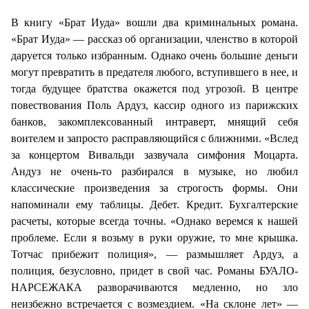
В книгу «Брат Иуда» вошли два криминальных романа.
«Брат Иуда» — рассказ об организации, членство в которой
даруется только избранным. Однако очень большие деньги
могут превратить в предателя любого, вступившего в нее, и
тогда будущее братства окажется под угрозой. В центре
повествования Поль Ардуз, кассир одного из парижских
банков, закомплексованный интраверт, мнящий себя
воителем и запросто расправляющийся с ближними. «Вслед
за концертом Вивальди зазвучала симфония Моцарта.
Андуз не очень-то разбирался в музыке, но любил
классические произведения за строгость формы. Они
напоминали ему таблицы. Дебет. Кредит. Бухгалтерские
расчеты, которые всегда точны. «Однако веремся к нашей
проблеме. Если я возьму в руки оружие, то мне крышка.
Тотчас прибежит полиция», — размышляет Ардуз, а
полиция, безусловно, придет в свой час. Романы БУАЛО-
НАРСЕЖАКА разворачиваются медленно, но зло
неизбежно встречается с возмездием. «На склоне лет» —