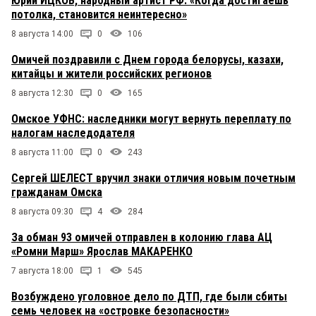
Юрий ИЦКОВ, народный артист РФ: «Когда достигаешь
потолка, становится неинтересно»
8 августа 14:00
0
106
Омичей поздравили с Днем города белорусы, казахи,
китайцы и жители российских регионов
8 августа 12:30
0
165
Омское УФНС: наследники могут вернуть переплату по
налогам наследодателя
8 августа 11:00
0
243
Сергей ШЕЛЕСТ вручил знаки отличия новым почетным
гражданам Омска
8 августа 09:30
4
284
За обман 93 омичей отправлен в колонию глава АЦ
«Ромни Марш» Ярослав МАКАРЕНКО
7 августа 18:00
1
545
Возбуждено уголовное дело по ДТП, где были сбиты
семь человек на «островке безопасности»