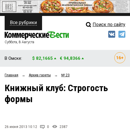
Все рубрики
Поиск по сайту
ПОЛИТИКА
Свежий выпуск
Медиа
ФИНАНСЫ
Суббота, 8 Августа
Кто есть кто
НЕДВИЖИМОСТЬ
В Омске:
$ 82,1665
€ 94,8366
Интервью
БИЗНЕС
Главная
→
Архив газеты
→
№ 23
Мнения
ОБЩЕСТВО
Книжный клуб: Строгость
Рейтинги
ЗАКОН
формы
Блоги
НОВОСТИ КОМПАНИЙ
Архив
ПРОИСШЕСТВИЯ
26 июня 2013 10:12
0
2387
СТИЛЬ ЖИЗНИ