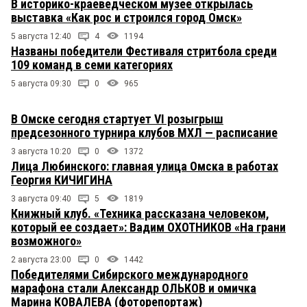
В историко-краеведческом музее открылась
выставка «Как рос и строился город Омск»
5 августа 12:40
4
1194
Названы победители Фестиваля стритбола среди
109 команд в семи категориях
5 августа 09:30
0
965
В Омске сегодня стартует VI розыгрыш
предсезонного турнира клубов МХЛ — расписание
3 августа 10:20
0
1372
Лица Любинского: главная улица Омска в работах
Георгия КИЧИГИНА
3 августа 09:40
5
1819
Книжный клуб. «Техника рассказана человеком,
который ее создает»: Вадим ОХОТНИКОВ «На грани
возможного»
2 августа 23:00
0
1442
Победителями Сибирского международного
марафона стали Александр ОЛЬКОВ и омичка
Марина КОВАЛЕВА (фоторепортаж)