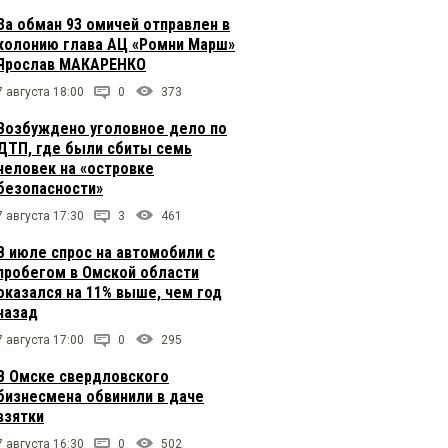
За обман 93 омичей отправлен в
колонию глава АЦ «Ромни Марш»
Ярослав МАКАРЕНКО
7 августа 18:00
0
373
Возбуждено уголовное дело по
ДТП, где были сбиты семь
человек на «островке
безопасности»
7 августа 17:30
3
461
В июле спрос на автомобили с
пробегом в Омской области
оказался на 11% выше, чем год
назад
7 августа 17:00
0
295
В Омске свердловского
бизнесмена обвинили в даче
взятки
7 августа 16:30
0
502