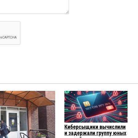
Киберсыщики вычислили
и задержали группу юных