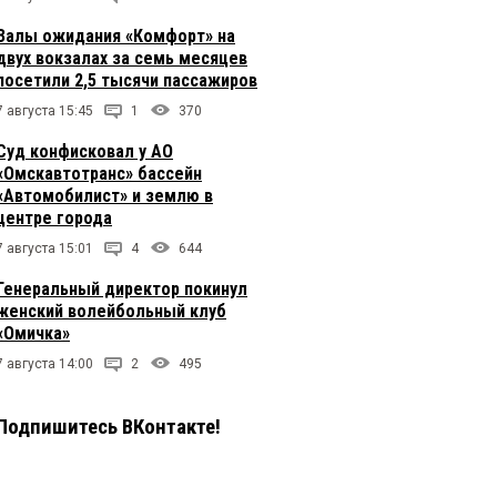
Залы ожидания «Комфорт» на
двух вокзалах за семь месяцев
посетили 2,5 тысячи пассажиров
7 августа 15:45
1
370
Суд конфисковал у АО
«Омскавтотранс» бассейн
«Автомобилист» и землю в
центре города
7 августа 15:01
4
644
Генеральный директор покинул
женский волейбольный клуб
«Омичка»
7 августа 14:00
2
495
Подпишитесь ВКонтакте!