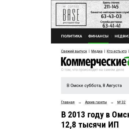
ПОЛИТИКА
ФИНАНСЫ
НЕДВИ
Свежий выпуск
Медиа
Кто есть кто
О том, что происходит на самом деле
В Омске суббота, 8 Августа
Главная
→
Архив газеты
→
№ 32
В 2013 году в Омс
12,8 тысячи ИП