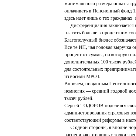
минимального размера оплаты тру
оплачивать в Пенсионный фонд 
здесь идет лишь о тех гражданах,
— Дифференциация заключается в т
платить больше в процентном с
Благополучный бизнес обозначает
Все те ИП, чья годовая выручка 
процент от суммы, на которую по
дополнительных 100 тысяч рублей 
для состоятельных предпринимате
из восьми МРОТ.
Впрочем, по данным Пенсионного
немногих — средний годовой дохо
тысяч рублей.
Сергей ТОДОРОВ поделился свои
администрирования страховых вз
соответствующей реформы в наст
— С одной стороны, я вполне нор
расцениваю это лишь с точки зрен