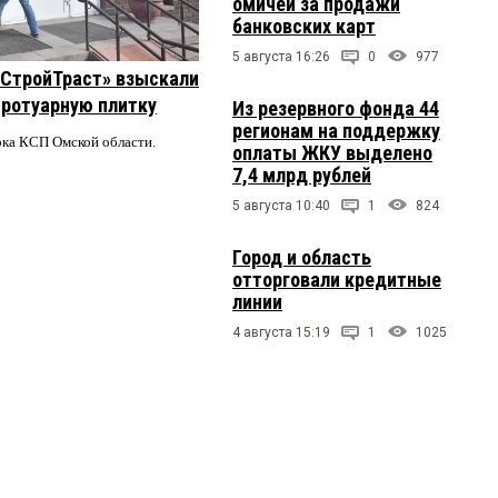
омичей за продажи
банковских карт
5 августа 16:26
0
977
 «СтройТраст» взыскали
 тротуарную плитку
Из резервного фонда 44
регионам на поддержку
ерка КСП Омской области.
оплаты ЖКУ выделено
7,4 млрд рублей
5 августа 10:40
1
824
Город и область
отторговали кредитные
линии
4 августа 15:19
1
1025