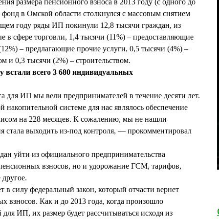
ния размера пенсионного взноса в 2013 году (с одного до
 фонд в Омской области столкнулся с массовым снятием
ущем году ряды ИП покинули 12,8 тысячи граждан, из
ые в сфере торговли, 1,4 тысячи (11%) – предоставляющие
(12%) – предлагающие прочие услуги, 0,5 тысячи (4%) –
м и 0,3 тысячи (2%) – строительством.
ду встали всего 3 680 индивидуальных
 для ИП мы вели предпринимателей в течение десяти лет.
 накопительной системе для нас являлось обеспечение
исом на 228 месяцев. К сожалению, мы не нашли
ия стала выходить из-под контроля, — прокомментировал
ждан уйти из официального предпринимательства
пенсионных взносов, но и удорожание ГСМ, тарифов,
 другое.
ает в силу федеральный закон, который отчасти вернет
х взносов. Как и до 2013 года, когда произошло
ля ИП, их размер будет рассчитываться исходя из