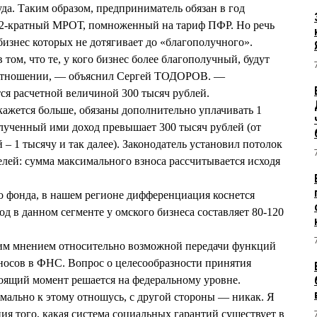
да. Таким образом, предприниматель обязан в год
12-кратный МРОТ, помноженный на тариф ПФР. Но речь
 бизнес которых не дотягивает до «благополучного».
ом, что те, у кого бизнес более благополучный, будут
оотношении, — объяснил Сергей ТОДОРОВ. —
ся расчетной величиной 300 тысяч рублей.
окажется больше, обязаны дополнительно уплачивать 1
лученный ими доход превышает 300 тысяч рублей (от
– 1 тысячу и так далее). Законодатель установил потолок
лей: сумма максимального взноса рассчитывается исходя
 фонда, в нашем регионе дифференциация коснется
д в данном сегменте у омского бизнеса составляет 80-120
м мнением относительно возможной передачи функций
носов в ФНС. Вопрос о целесообразности принятия
оящий момент решается на федеральному уровне.
мально к этому отношусь, с другой стороны — никак. Я
ия того, какая система социальных гарантий существует в