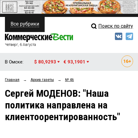
Все рубрики
Поиск по сайту
ПОЛИТИКА
Свежий выпуск
Медиа
ФИНАНСЫ
Четверг, 6 Августа
Кто есть кто
НЕДВИЖИМОСТЬ
В Омске:
$ 80,9293
€ 93,1901
Интервью
БИЗНЕС
Главная
→
Архив газеты
→
№ 46
Мнения
ОБЩЕСТВО
Сергей МОДЕНОВ: "Наша
Рейтинги
ЗАКОН
политика направлена на
Блоги
НОВОСТИ КОМПАНИЙ
клиентоорентированность"
Архив
ПРОИСШЕСТВИЯ