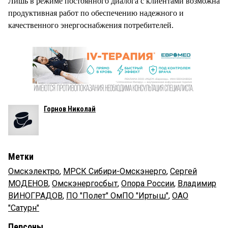
Лишь в режиме постоянного диалога с клиентами возможна
продуктивная работ по обеспечению надежного и
качественного энергоснабжения потребителей.
Горнов Николай
Метки
Омскэлектро
,
МРСК Сибири-Омскэнерго
,
Сергей
МОДЕНОВ
,
Омскэнергосбыт
,
Опора России
,
Владимир
ВИНОГРАДОВ
,
ПО "Полет" ОмПО "Иртыш"
,
ОАО
"Сатурн"
Персоны