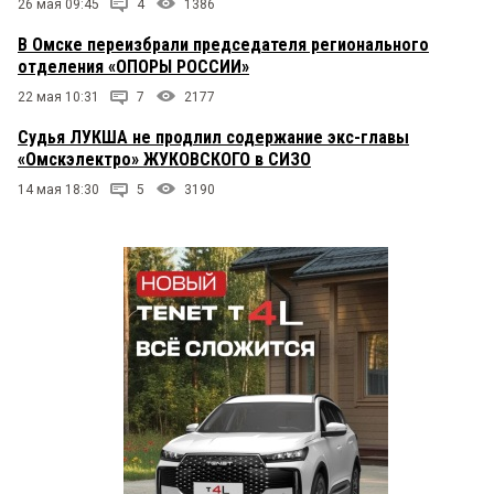
26 мая 09:45
4
1386
В Омске переизбрали председателя регионального
отделения «ОПОРЫ РОССИИ»
22 мая 10:31
7
2177
Судья ЛУКША не продлил содержание экс-главы
«Омскэлектро» ЖУКОВСКОГО в СИЗО
14 мая 18:30
5
3190