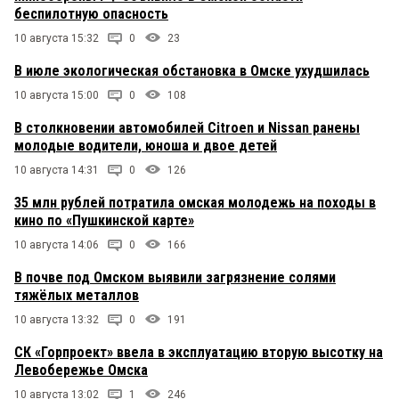
беспилотную опасность
10 августа 15:32
0
23
В июле экологическая обстановка в Омске ухудшилась
10 августа 15:00
0
108
В столкновении автомобилей Citroen и Nissan ранены
молодые водители, юноша и двое детей
10 августа 14:31
0
126
35 млн рублей потратила омская молодежь на походы в
кино по «Пушкинской карте»
10 августа 14:06
0
166
В почве под Омском выявили загрязнение солями
тяжёлых металлов
10 августа 13:32
0
191
СК «Горпроект» ввела в эксплуатацию вторую высотку на
Левобережье Омска
10 августа 13:02
1
246