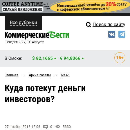
Все рубрики
Поиск по сайту
ПОЛИТИКА
Свежий выпуск
Медиа
ФИНАНСЫ
Понедельник, 10 Августа
Кто есть кто
НЕДВИЖИМОСТЬ
В Омске:
$ 82,1665
€ 94,8366
Интервью
БИЗНЕС
Главная
→
Архив газеты
→
№ 45
Мнения
ОБЩЕСТВО
Куда потекут деньги
Рейтинги
ЗАКОН
инвесторов?
Блоги
НОВОСТИ КОМПАНИЙ
Архив
ПРОИСШЕСТВИЯ
27 ноября 2013 12:06
0
5330