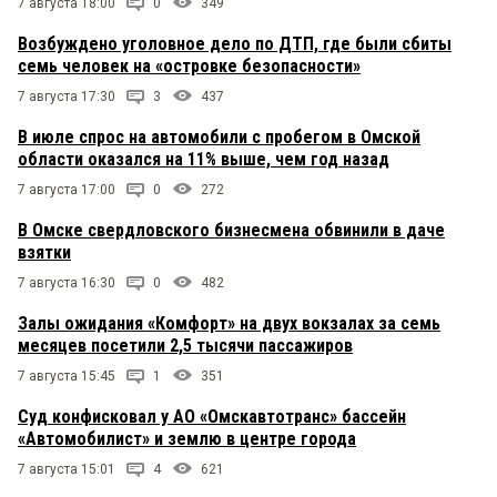
7 августа 18:00
0
349
Возбуждено уголовное дело по ДТП, где были сбиты
семь человек на «островке безопасности»
7 августа 17:30
3
437
В июле спрос на автомобили с пробегом в Омской
области оказался на 11% выше, чем год назад
7 августа 17:00
0
272
В Омске свердловского бизнесмена обвинили в даче
взятки
7 августа 16:30
0
482
Залы ожидания «Комфорт» на двух вокзалах за семь
месяцев посетили 2,5 тысячи пассажиров
7 августа 15:45
1
351
Суд конфисковал у АО «Омскавтотранс» бассейн
«Автомобилист» и землю в центре города
7 августа 15:01
4
621