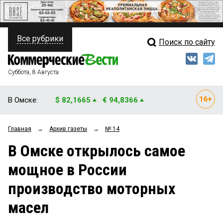
Все рубрики
Поиск по сайту
ПОЛИТИКА
Свежий выпуск
Медиа
ФИНАНСЫ
Суббота, 8 Августа
Кто есть кто
НЕДВИЖИМОСТЬ
В Омске:
$ 82,1665
€ 94,8366
Интервью
БИЗНЕС
Главная
→
Архив газеты
→
№ 14
Мнения
ОБЩЕСТВО
В Омске открылось самое
Рейтинги
ЗАКОН
мощное в России
Блоги
НОВОСТИ КОМПАНИЙ
производство моторных
Архив
ПРОИСШЕСТВИЯ
масел