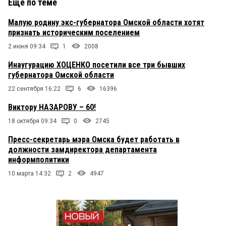
Еще по теме
Малую родину экс-губернатора Омской области хотят
признать историческим поселением
2 июня 09:34
1
2008
Инаугурацию ХОЦЕНКО посетили все три бывших
губернатора Омской области
22 сентября 16:22
6
16396
Виктору НАЗАРОВУ – 60!
18 октября 09:34
0
2745
Пресс-секретарь мэра Омска будет работать в
должности замдиректора департамента
информполитики
10 марта 14:32
2
4947