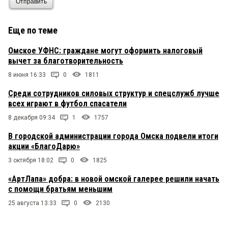
Отправить
Еще по теме
Омское УФНС: граждане могут оформить налоговый
вычет за благотворительность
8 июня 16:33
0
1811
Среди сотрудников силовых структур и спецслужб лучше
всех играют в футбол спасатели
8 декабря 09:34
1
1757
В городской администрации города Омска подвели итоги
акции «БлагоДарю»
3 октября 18:02
0
1825
«АртЛапа» добра: в новой омской галерее решили начать
с помощи братьям меньшим
25 августа 13:33
0
2130