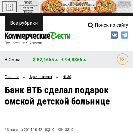
Все рубрики
Поиск по сайту
ПОЛИТИКА
Свежий выпуск
Медиа
ФИНАНСЫ
Воскресенье, 9 Августа
Кто есть кто
НЕДВИЖИМОСТЬ
В Омске:
$ 82,1665
€ 94,8366
Интервью
БИЗНЕС
Главная
→
Архив газеты
→
№ 30
Мнения
ОБЩЕСТВО
Банк ВТБ сделал подарок
Рейтинги
ЗАКОН
омской детской больнице
Блоги
НОВОСТИ КОМПАНИЙ
Архив
ПРОИСШЕСТВИЯ
13 августа 2014 10:42
0
3810