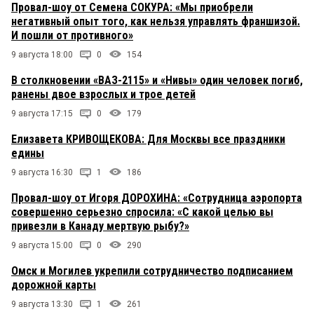
Провал-шоу от Семена СОКУРА: «Мы приобрели
негативный опыт того, как нельзя управлять франшизой.
И пошли от противного»
9 августа 18:00
0
154
В столкновении «ВАЗ-2115» и «Нивы» один человек погиб,
ранены двое взрослых и трое детей
9 августа 17:15
0
179
Елизавета КРИВОЩЕКОВА: Для Москвы все праздники
едины
9 августа 16:30
1
186
Провал-шоу от Игоря ДОРОХИНА: «Сотрудница аэропорта
совершенно серьезно спросила: «С какой целью вы
привезли в Канаду мертвую рыбу?»
9 августа 15:00
0
290
Омск и Могилев укрепили сотрудничество подписанием
дорожной карты
9 августа 13:30
1
261