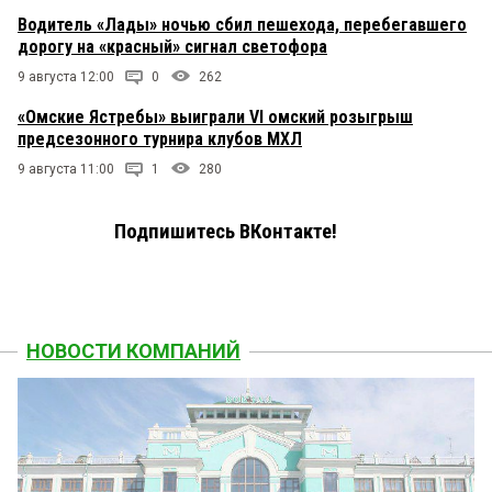
Водитель «Лады» ночью сбил пешехода, перебегавшего
дорогу на «красный» сигнал светофора
9 августа 12:00
0
262
«Омские Ястребы» выиграли VI омский розыгрыш
предсезонного турнира клубов МХЛ
9 августа 11:00
1
280
Подпишитесь ВКонтакте!
НОВОСТИ КОМПАНИЙ