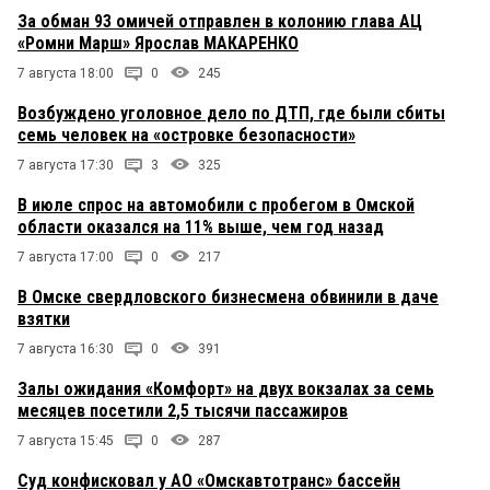
За обман 93 омичей отправлен в колонию глава АЦ
«Ромни Марш» Ярослав МАКАРЕНКО
7 августа 18:00
0
245
Возбуждено уголовное дело по ДТП, где были сбиты
семь человек на «островке безопасности»
7 августа 17:30
3
325
В июле спрос на автомобили с пробегом в Омской
области оказался на 11% выше, чем год назад
7 августа 17:00
0
217
В Омске свердловского бизнесмена обвинили в даче
взятки
7 августа 16:30
0
391
Залы ожидания «Комфорт» на двух вокзалах за семь
месяцев посетили 2,5 тысячи пассажиров
7 августа 15:45
0
287
Суд конфисковал у АО «Омскавтотранс» бассейн