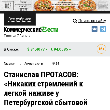
Все рубрики
Поиск по сайту
ПОЛИТИКА
Свежий выпуск
Медиа
ФИНАНСЫ
Пятница, 7 Августа
Кто есть кто
НЕДВИЖИМОСТЬ
В Омске:
$ 81,4077
€ 94,0585
Интервью
БИЗНЕС
Главная
→
Архив газеты
→
№ 24
Мнения
ОБЩЕСТВО
Станислав ПРОТАСОВ:
Рейтинги
ЗАКОН
«Никаких стремлений к
Блоги
НОВОСТИ КОМПАНИЙ
легкой наживе у
Архив
ПРОИСШЕСТВИЯ
Петербургской сбытовой