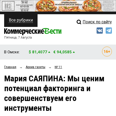
Все рубрики
Поиск по сайту
ПОЛИТИКА
Свежий выпуск
Медиа
ФИНАНСЫ
Пятница, 7 Августа
Кто есть кто
НЕДВИЖИМОСТЬ
В Омске:
$ 81,4077
€ 94,0585
Интервью
БИЗНЕС
Главная
→
Архив газеты
→
№ 11
Мнения
ОБЩЕСТВО
Мария САЯПИНА: Мы ценим
Рейтинги
ЗАКОН
потенциал факторинга и
Блоги
НОВОСТИ КОМПАНИЙ
совершенствуем его
Архив
ПРОИСШЕСТВИЯ
инструменты