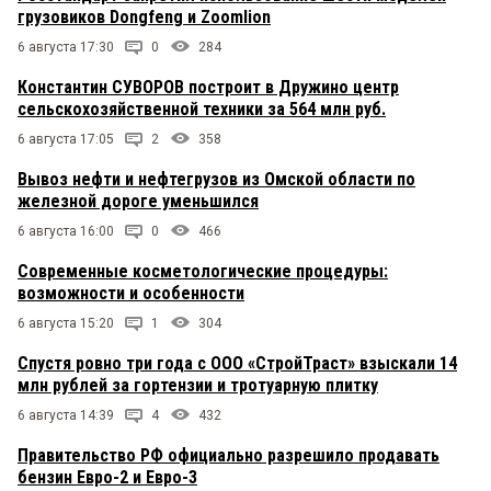
грузовиков Dongfeng и Zoomlion
6 августа 17:30
0
284
Константин СУВОРОВ построит в Дружино центр
сельскохозяйственной техники за 564 млн руб.
6 августа 17:05
2
358
Вывоз нефти и нефтегрузов из Омской области по
железной дороге уменьшился
6 августа 16:00
0
466
Современные косметологические процедуры:
возможности и особенности
6 августа 15:20
1
304
Спустя ровно три года с ООО «СтройТраст» взыскали 14
млн рублей за гортензии и тротуарную плитку
6 августа 14:39
4
432
Правительство РФ официально разрешило продавать
бензин Евро-2 и Евро-3