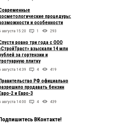
Современные
косметологические процедуры:
возможности и особенности
6 августа 15:20
1
293
Спустя ровно три года с ООО
«СтройТраст» взыскали 14 млн
рублей за гортензии и
тротуарную плитку
6 августа 14:39
4
419
Правительство РФ официально
разрешило продавать бензин
Евро-2 и Евро-3
6 августа 14:00
4
439
Подпишитесь ВКонтакте!