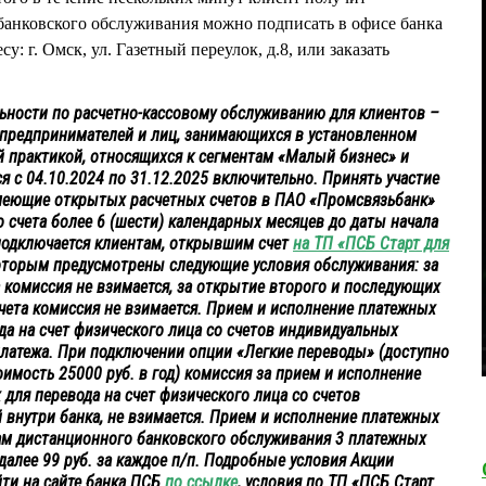
 банковского обслуживания можно подписать в офисе банка
: г. Омск, ул. Газетный переулок, д.8, или заказать
.
ьности по расчетно-кассовому обслуживанию для клиентов –
 предпринимателей и лиц, занимающихся в установленном
й практикой, относящихся к сегментам «Малый бизнес» и
я с 04.10.2024 по 31.12.2025 включительно. Принять участие
имеющие открытых расчетных счетов в ПАО «Промсвязьбанк»
 счета более 6 (шести) календарных месяцев до даты начала
подключается клиентам, открывшим счет
на ТП «ПСБ Старт для
которым предусмотрены следующие условия обслуживания: за
 комиссия не взимается, за открытие второго и последующих
счета комиссия не взимается. Прием и исполнение платежных
да на счет физического лица со счетов индивидуальных
латежа. При подключении опции «Легкие переводы» (доступно
оимость 25000 руб. в год) комиссия за прием и исполнение
для перевода на счет физического лица со счетов
внутри банка, не взимается. Прием и исполнение платежных
ам дистанционного банковского обслуживания 3 платежных
далее 99 руб. за каждое п/п. Подробные условия Акции
ти на сайте банка ПСБ
по ссылке
, условия по ТП «ПСБ Старт