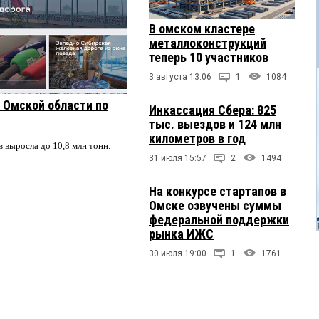
В омском кластере
металлоконструкций
теперь 10 участников
3 августа 13:06
1
1084
з Омской области по
Инкассация Сбера: 825
тыс. выездов и 124 млн
километров в год
в выросла до 10,8 млн тонн.
31 июля 15:57
2
1494
На конкурсе стартапов в
Омске озвучены суммы
федеральной поддержки
рынка ИЖС
30 июля 19:00
1
1761