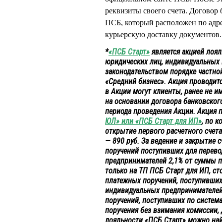
реквизиты своего счета. Договор
ПСБ, который расположен по адресу
курьерскую доставку документов
*
«ПСБ Старт»
является акцией лоял
юридических лиц, индивидуальных
законодательством порядке частно
«Средний бизнес». Акция проводитс
в Акции могут клиенты, ранее не 
на основании договора банковского
периода проведения Акции. Акция 
ЮЛ» или «ПСБ Старт для ИП»
, по 
открытие первого расчетного счета
— 890 руб. За ведение и закрытие 
поручений поступивших для перево
предпринимателей 2,1% от суммы п
только на ТП ПСБ Старт для ИП, ст
платежных поручений, поступивших 
индивидуальных предпринимателей 
поручений, поступивших по систем
поручения без взимания комиссии, 
лояльности «ПСБ Старт» можно най