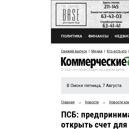
ПОЛИТИКА
ФИНАНСЫ
НЕДВИ
Свежий выпуск
Медиа
Кто есть кто
О том, что происходит на самом деле
В Омске пятница, 7 Августа
Главная
→
Новости
→
Новости ко
ПСБ: предпринима
открыть счет для