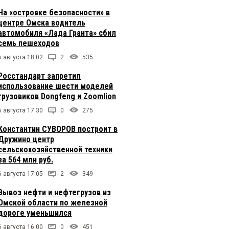
На «островке безопасности» в
центре Омска водитель
автомобиля «Лада Гранта» сбил
семь пешеходов
6 августа 18:02
2
535
Росстандарт запретил
использование шести моделей
грузовиков Dongfeng и Zoomlion
6 августа 17:30
0
275
Константин СУВОРОВ построит в
Дружино центр
сельскохозяйственной техники
за 564 млн руб.
6 августа 17:05
2
349
Вывоз нефти и нефтегрузов из
Омской области по железной
дороге уменьшился
6 августа 16:00
0
451