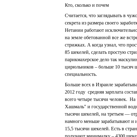
Кто, сколько и почем
Считается, что заглядывать в чуж
секрета из размера своего зарабо
Нетании работают исключительн
на земле обетованной все же вст
стрижках. А когда узнал, что про
85 шекелей, сделать простую стри
парикмахерское дело так маскули
цирюльников – больше 10 тысяч 
специальность.
Больше всех в Израиле зарабатыв
2012 году средняя зарплата соста
всего четыре тысячи человек. На
Хашмаль" и государственной водн
тысячи шекелей, на третьем — отр
намного меньше зарабатывают и и
15,5 тысячи шекелей. Есть в стра
получают минималку – 4300 шекел