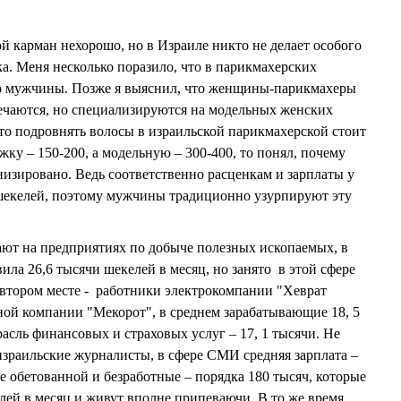
ой карман нехорошо, но в Израиле никто не делает особого
тка. Меня несколько поразило, что в парикмахерских
о мужчины. Позже я выяснил, что женщины-парикмахеры
речаются, но специализируются на модельных женских
сто подровнять волосы в израильской парикмахерской стоит
жку – 150-200, а модельную – 300-400, то понял, почему
низировано. Ведь соответственно расценкам и зарплаты у
шекелей, поэтому мужчины традиционно узурпируют эту
ают на предприятиях по добыче полезных ископаемых, в
вила 26,6 тысячи шекелей в месяц, но занято в этой сфере
 втором месте - работники электрокомпании "Хеврат
ой компании "Мекорот", в среднем зарабатывающие 18, 5
асль финансовых и страховых услуг – 17, 1 тысячи. Не
зраильские журналисты, в сфере СМИ средняя зарплата –
не обетованной и безработные – порядка 180 тысяч, которые
ей в месяц и живут вполне припеваючи. В то же время,