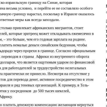
ко-израильскую границу на Синае, которая
на весьма условно, и перейти ее не составляло особого
рачную границу нарастал, поскольку в Израиле оказалось
 ответные меры как всегда запоздали.
столько привлекает африканских мигрантов, стоит
елей, которые эритреец может откладывать ежемесячно в
, – это больше, чем его годовая зарплата на родине.
платить немалые деньги синайским бедуинам, чтобы
эльдорадо через прорехи в границе. Согласно официальным
 переводов в страны Африки из внутреннего оборота
 долларов, что является ощутимым ударом по финансовой
 для работодателей за трудоустройство нелегальных
а практически не принесло. Несмотря на отсутствие у
ов для перевода денег, активное посредничество в этом
раиля и ряд теневых организаций. К примеру, в Тель-
тия у посредников до 500 тысяч шекелей,
Африку.
ало платить денежную компенсацию желающим вернуться