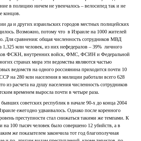
ение в полицию ничем не увенчалось – велосипед так и не
е концов.
ании да и других израильских городов местных полицейских
дилось. Возможно, потому что в Израиле на 1000 жителей
го. Для сравнения: общая численность сотрудников МВД
а 1,325 млн человек, из них нефедералов – 39% личного
дников ФСКН, внутренних войск, ФМС, ФСИН и Федеральной
ногих странах мира эти ведомства являются частью
овых ведомств на одного россиянина приходится почти 10
ССР на 280 млн населения в милиции работали всего 628
 что из расчета на душу населения численность сотрудников
ским временем выросла почти в четыре раза.
 бывших советских республик в начале 90-х до конца 2004
Израиле ежегодно удваивалось. Однако после коренного
овень преступности стал снижаться такими же темпами. К
ии на 100 тысяч человек было совершено 12 убийств, а в
 таким же показателем закончила тот год благополучная
е и по другим видам преступлений, кроме терактов, по