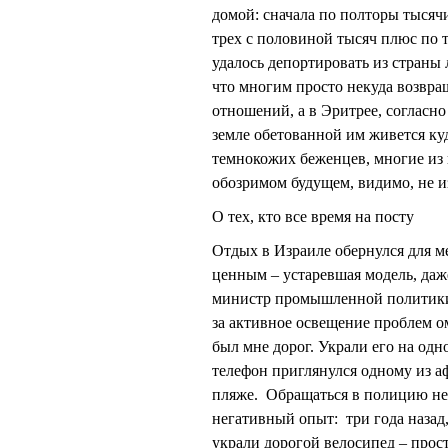
домой: сначала по полторы тысяч
трех с половиной тысяч плюс по т
удалось депортировать из страны 
что многим просто некуда возвра
отношений, а в Эритрее, согласно
земле обетованной им живется ку
темнокожих беженцев, многие из 
обозримом будущем, видимо, не и
О тех, кто все время на посту
Отдых в Израиле обернулся для ме
ценным – устаревшая модель, даж
министр промышленной политики
за активное освещение проблем 
был мне дорог. Украли его на од
телефон приглянулся одному из а
пляже. Обращаться в полицию не 
негативный опыт: три года назад,
украли дорогой велосипед – прост