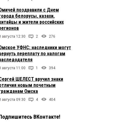
Омичей поздравили с Днем
города белорусы, казахи,
китайцы и жители российских
регионов
8 августа 12:30
2
276
Омское УФНС: наследники могут
вернуть переплату по налогам
наследодателя
8 августа 11:00
1
394
Сергей ШЕЛЕСТ вручил знаки
отличия новым почетным
гражданам Омска
8 августа 09:30
4
404
Подпишитесь ВКонтакте!