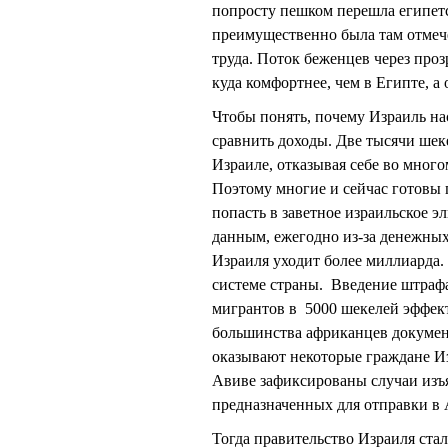
попросту пешком перешла египетс
преимущественно была там отмече
труда. Поток беженцев через проз
куда комфортнее, чем в Египте, а
Чтобы понять, почему Израиль на
сравнить доходы. Две тысячи шек
Израиле, отказывая себе во многом
Поэтому многие и сейчас готовы 
попасть в заветное израильское 
данным, ежегодно из-за денежных
Израиля уходит более миллиарда.
системе страны. Введение штрафа
мигрантов в 5000 шекелей эффект
большинства африканцев документ
оказывают некоторые граждане Из
Авиве зафиксированы случаи изъя
предназначенных для отправки в 
Тогда правительство Израиля ст