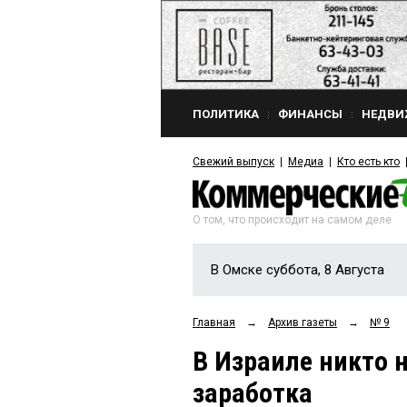
ПОЛИТИКА
ФИНАНСЫ
НЕДВИ
Свежий выпуск
Медиа
Кто есть кто
О том, что происходит на самом деле
В Омске суббота, 8 Августа
Главная
→
Архив газеты
→
№ 9
В Израиле никто н
заработка