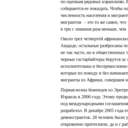
по оценкам рядовых израильтян, б
собираются ее покидать. Чтобы 
численность населения и мигрант
мигрантов – это то же самое, что
в три с лишним раза меньше, чем
Около трех четвертей африкански
Ашдоде, остальные разбросаны по
не так часто, но в общественных
черные гастарбайтеры берутся з
исполнительны и беспрекословно 
которые по поводу и без начинают
мигранты из Африки, совершим н
Первая волна беженцев из Эритреи
Израиль в 2006 году. Этому пред
под международными соглашениям
разработал. В декабре 2005 года 
демонстрантов. 28 человек были 
откровенно притесняли, да и с ра