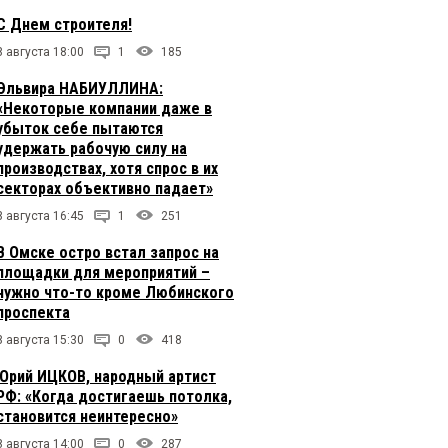
С Днем строителя!
8 августа 18:00
1
185
Эльвира НАБИУЛЛИНА:
«Некоторые компании даже в
убыток себе пытаются
удержать рабочую силу на
производствах, хотя спрос в их
секторах объективно падает»
8 августа 16:45
1
251
В Омске остро встал запрос на
площадки для мероприятий –
нужно что-то кроме Любинского
проспекта
8 августа 15:30
0
418
Юрий ИЦКОВ, народный артист
РФ: «Когда достигаешь потолка,
становится неинтересно»
8 августа 14:00
0
287