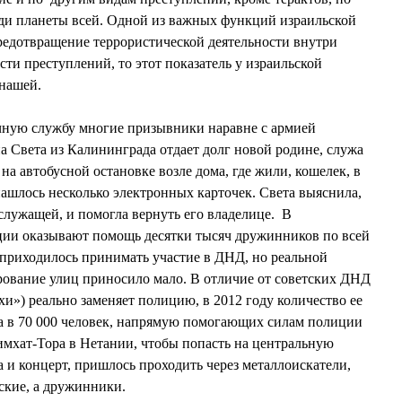
еди планеты всей. Одной из важных функций израильской
редотвращение террористической деятельности внутри
сти преступлений, то этот показатель у израильской
 нашей.
чную службу многие призывники наравне с армией
а Света из Калининграда отдает долг новой родине, служа
а автобусной остановке возле дома, где жили, кошелек, в
нашлось несколько электронных карточек. Света выяснила,
лужащей, и помогла вернуть его владелице. В
ии оказывают помощь десятки тысяч дружинников по всей
 приходилось принимать участие в ДНД, но реальной
ование улиц приносило мало. В отличие от советских ДНД
») реально заменяет полицию, в 2012 году количество ее
а в 70 000 человек, напрямую помогающих силам полиции
Симхат-Тора в Нетании, чтобы попасть на центральную
а и концерт, пришлось проходить через металлоискатели,
ские, а дружинники.