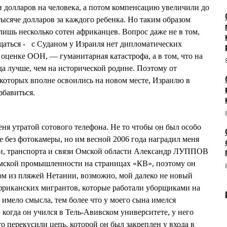
и долларов на человека, а потом компенсацию увеличили до
ысяче долларов за каждого ребенка. Но таким образом
лишь несколько сотен африканцев. Вопрос даже не в том,
щаться - с Суданом у Израиля нет дипломатических
 оценке ООН, — гуманитарная катастрофа, а в том, что на
да лучше, чем на исторической родине. Поэтому от
которых вполне освоились на новом месте, Израилю в
збавиться.
ня утратой сотового телефона. Не то чтобы он был особо
е без фотокамеры, но им весной 2006 года наградил меня
, транспорта и связи Омской области Александр ЛУППОВ
омской промышленности на страницах «КВ», поэтому он
ном из пляжей Нетании, возможно, мой далеко не новый
фриканских мигрантов, которые работали уборщиками на
имело смысла, тем более что у моего сына имелся
 когда он учился в Тель-Авивском университете, у него
о перекусили цепь, которой он был закреплен у входа в