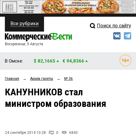
Все рубрики
Поиск по сайту
ПОЛИТИКА
Свежий выпуск
Медиа
ФИНАНСЫ
Воскресенье, 9 Августа
Кто есть кто
НЕДВИЖИМОСТЬ
В Омске:
$ 82,1665
€ 94,8366
Интервью
БИЗНЕС
Главная
→
Архив газеты
→
№ 36
Мнения
ОБЩЕСТВО
КАНУННИКОВ стал
Рейтинги
ЗАКОН
министром образования
Блоги
НОВОСТИ КОМПАНИЙ
Архив
ПРОИСШЕСТВИЯ
24 сентября 2014 10:28
0
6843