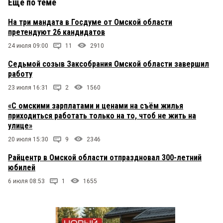
Еще по теме
На три мандата в Госдуме от Омской области
претендуют 26 кандидатов
24 июля 09:00
11
2910
Седьмой созыв Заксобрания Омской области завершил
работу
23 июля 16:31
2
1560
«С омскими зарплатами и ценами на съём жилья
приходиться работать только на то, чтоб не жить на
улице»
20 июля 15:30
9
2346
Райцентр в Омской области отпраздновал 300-летний
юбилей
6 июля 08:53
1
1655