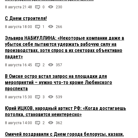
8 августа 21:48
0
230
С Днем строителя!
8 августа 18:00
1
266
Эльвира НАБИУЛЛИНА: «Некоторые компании даже в
убыток себе пытаются удержать рабочую силу на
производствах, хотя спрос в их секторах объективно
падает»
8 августа 16:45
2
357
В Омске остро встал запрос на площадки для
мероприятий – нужно что-то кроме Любинского
проспекта
8 августа 15:30
3
539
Юрий ИЦКОВ, народный артист РФ: «Когда достигаешь
потолка, становится неинтересно»
8 августа 14:00
2
362
Омичей поздравили с Днем города белорусы, казахи,