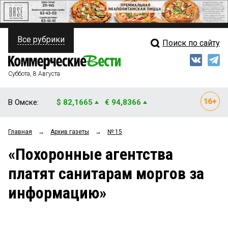
Все рубрики
Поиск по сайту
ПОЛИТИКА
Свежий выпуск
Медиа
ФИНАНСЫ
Суббота, 8 Августа
Кто есть кто
НЕДВИЖИМОСТЬ
В Омске:
$ 82,1665
€ 94,8366
Интервью
БИЗНЕС
Главная
→
Архив газеты
→
№ 15
Мнения
ОБЩЕСТВО
«Похоронные агентства
Рейтинги
ЗАКОН
платят санитарам моргов за
Блоги
НОВОСТИ КОМПАНИЙ
информацию»
Архив
ПРОИСШЕСТВИЯ