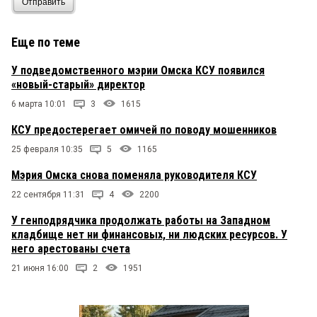
Отправить
Еще по теме
У подведомственного мэрии Омска КСУ появился
«новый-старый» директор
6 марта 10:01
3
1615
КСУ предостерегает омичей по поводу мошенников
25 февраля 10:35
5
1165
Мэрия Омска снова поменяла руководителя КСУ
22 сентября 11:31
4
2200
У генподрядчика продолжать работы на Западном
кладбище нет ни финансовых, ни людских ресурсов. У
него арестованы счета
21 июня 16:00
2
1951