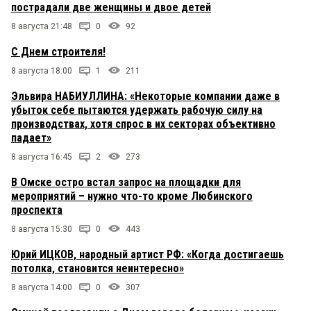
пострадали две женщины и двое детей
8 августа 21:48
0
92
С Днем строителя!
8 августа 18:00
1
211
Эльвира НАБИУЛЛИНА: «Некоторые компании даже в
убыток себе пытаются удержать рабочую силу на
производствах, хотя спрос в их секторах объективно
падает»
8 августа 16:45
2
273
В Омске остро встал запрос на площадки для
мероприятий – нужно что-то кроме Любинского
проспекта
8 августа 15:30
0
443
Юрий ИЦКОВ, народный артист РФ: «Когда достигаешь
потолка, становится неинтересно»
8 августа 14:00
0
307