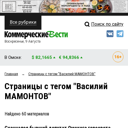
Все рубрики
Поиск по сайту
ПОЛИТИКА
Свежий выпуск
Медиа
ФИНАНСЫ
Воскресенье, 9 Августа
Кто есть кто
НЕДВИЖИМОСТЬ
В Омске:
$ 82,1665
€ 94,8366
Интервью
БИЗНЕС
Главная
→
Страницы c тегом "Василий МАМОНТОВ"
Мнения
ОБЩЕСТВО
Страницы c тегом "Василий
Рейтинги
ЗАКОН
МАМОНТОВ"
Блоги
НОВОСТИ КОМПАНИЙ
Архив
Найдено
60
материалов
ПРОИСШЕСТВИЯ
Скончался бывший депутат Омского горсовета
СТИЛЬ ЖИЗНИ