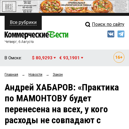
Все рубрики
Поиск по сайту
ПОЛИТИКА
Свежий выпуск
Медиа
ФИНАНСЫ
Четверг, 6 Августа
Кто есть кто
НЕДВИЖИМОСТЬ
В Омске:
$ 80,9293
€ 93,1901
Интервью
БИЗНЕС
Главная
→
Новости
→
Закон
Мнения
ОБЩЕСТВО
Андрей ХАБАРОВ: «Практика
Рейтинги
ЗАКОН
по МАМОНТОВУ будет
Блоги
НОВОСТИ КОМПАНИЙ
перенесена на всех, у кого
Архив
ПРОИСШЕСТВИЯ
расходы не совпадают с