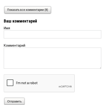
113
21 ноября 2017 в 19:51:
Показать все комментарии (8)
Так немцы сами и слили наличие у Мамонтова
квартиры.Исполнение решения перейдет в
Ваш комментарий
плоскость переписки чиновников.Жуликов в
Германии не любят.
Имя
ART_ME
21 ноября 2017 в 19:38:
Елена и жулик, а что это у вас за словечко —
Комментарий
нефортовый? Есть по фене — фАртовый
(удачливый, везунчик), а вы про что? Под
бандюков косите?
Елена
21 ноября 2017 в 18:54:
Возможно, в качестве обеспечительной меры
будет наложен арест на счета и недвижимость в
РФ на эту же сумму. В любом случае, надежды на
бессилие прокуратуры вряд ли оправдаются.
Елена
21 ноября 2017 в 16:55:
Отправить
Да нет, был бы Хабаров нефортовый, то