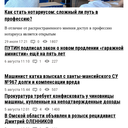
Как стать нотариусом: сложный ли путь в
профессию?
В отличие от распространенного мнения доступ в профессию
нотариуса является открытым
29 июля 17:21
0
1807
ПУТИН подписал закон о новом продлении «гаражной
амнистии» ещё на пять лет
6 августа 11:10
1
227
Машинист катка взыскал с ханты-мансийского СУ
№967 долги и компенсации вреда
5 августа 15:44
0
507
Прокуратура требует конфисковать у чиновницы
машины, купленные на неподтвержденные доходы
5 августа 12:01
4
1400
В Омской области объявлен в розыск рецидивист
Дмитрий ОЛЕННИКОВ