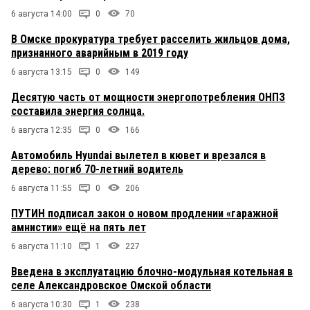
6 августа 14:00
0
70
В Омске прокуратура требует расселить жильцов дома,
признанного аварийным в 2019 году
6 августа 13:15
0
149
Десятую часть от мощности энергопотребления ОНПЗ
составила энергия солнца.
6 августа 12:35
0
166
Автомобиль Hyundai вылетел в кювет и врезался в
дерево: погиб 70-летний водитель
6 августа 11:55
0
206
ПУТИН подписал закон о новом продлении «гаражной
амнистии» ещё на пять лет
6 августа 11:10
1
227
Введена в эксплуатацию блочно-модульная котельная в
селе Александровское Омской области
6 августа 10:30
1
238