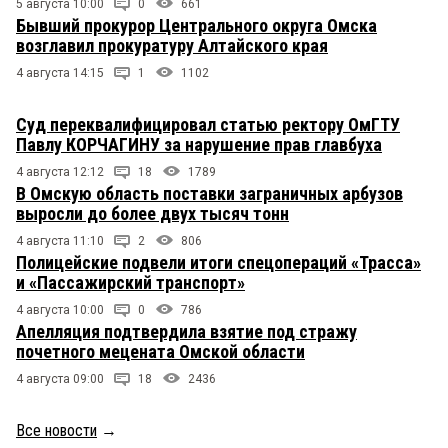
5 августа 10:00
0
661
Бывший прокурор Центрального округа Омска
возглавил прокуратуру Алтайского края
4 августа 14:15
1
1102
Суд переквалифицировал статью ректору ОмГТУ
Павлу КОРЧАГИНУ за нарушение прав главбуха
4 августа 12:12
18
1789
В Омскую область поставки заграничных арбузов
выросли до более двух тысяч тонн
4 августа 11:10
2
806
Полицейские подвели итоги спецопераций «Трасса»
и «Пассажирский транспорт»
4 августа 10:00
0
786
Апелляция подтвердила взятие под стражу
почетного мецената Омской области
4 августа 09:00
18
2436
Все новости
→