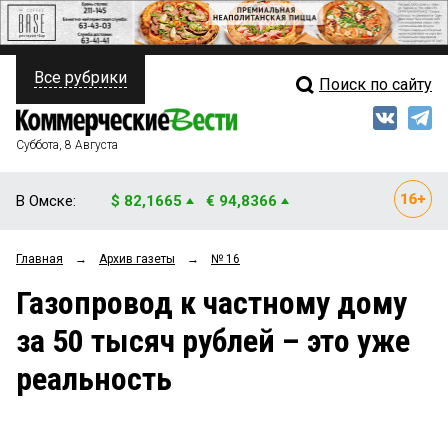
Все рубрики
Поиск по сайту
ПОЛИТИКА
Свежий выпуск
Медиа
ФИНАНСЫ
Суббота, 8 Августа
Кто есть кто
НЕДВИЖИМОСТЬ
В Омске:
$ 82,1665
€ 94,8366
Интервью
БИЗНЕС
Главная
→
Архив газеты
→
№ 16
Мнения
ОБЩЕСТВО
Газопровод к частному дому
Рейтинги
ЗАКОН
за 50 тысяч рублей – это уже
Блоги
НОВОСТИ КОМПАНИЙ
реальность
Архив
ПРОИСШЕСТВИЯ