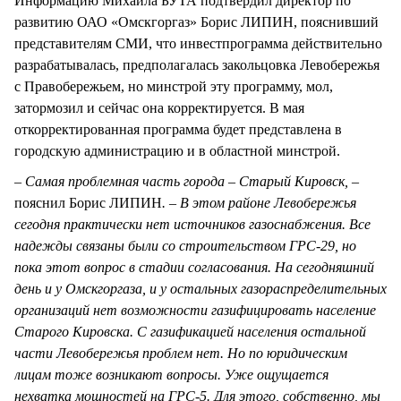
Информацию Михаила БУТА подтвердил директор по
развитию ОАО «Омскгоргаз» Борис ЛИПИН, пояснивший
представителям СМИ, что инвестпрограмма действительно
разрабатывалась, предполагалась закольцовка Левобережья
с Правобережьем, но минстрой эту программу, мол,
затормозил и сейчас она корректируется. В мая
откорректированная программа будет представлена в
городскую администрацию и в областной минстрой.
– Самая проблемная часть города – Старый Кировск, –
пояснил Борис ЛИПИН
. – В этом районе Левобережья
сегодня практически нет источников газоснабжения. Все
надежды связаны были со строительством ГРС-29, но
пока этот вопрос в стадии согласования. На сегодняшний
день и у Омскгоргаза, и у остальных газораспределительных
организаций нет возможности газифицировать население
Старого Кировска. С газификацией населения остальной
части Левобережья проблем нет. Но по юридическим
лицам тоже возникают вопросы. Уже ощущается
нехватка мощностей на ГРС-5. Для этого, собственно, мы