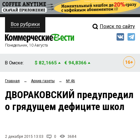
Все рубрики
Поиск по сайту
ПОЛИТИКА
Свежий выпуск
Медиа
ФИНАНСЫ
Понедельник, 10 Августа
Кто есть кто
НЕДВИЖИМОСТЬ
В Омске:
$ 82,1665
€ 94,8366
Интервью
БИЗНЕС
Главная
→
Архив газеты
→
№ 46
Мнения
ОБЩЕСТВО
ДВОРАКОВСКИЙ предупредил
Рейтинги
ЗАКОН
о грядущем дефиците школ
Блоги
НОВОСТИ КОМПАНИЙ
Архив
ПРОИСШЕСТВИЯ
2 декабря 2015 13:03
0
3684