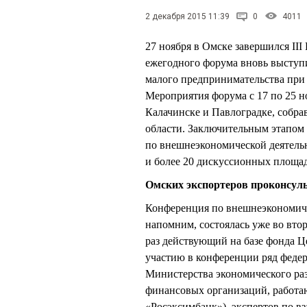
2 декабря 2015 11:39
0
4011
27 ноября в Омске завершился II
ежегодного форума вновь выступ
малого предпринимательства при
Мероприятия форума с 17 по 25 н
Калачинске и Павлоградке, собра
области. Заключительным этапом 
по внешнеэкономической деятельн
и более 20 дискуссионных площад
Омских экспортеров проконсуль
Конференция по внешнеэкономиче
напомним, состоялась уже во втор
раз действующий на базе фонда Ц
участию в конференции ряд федер
Министерства экономического ра
финансовых организаций, работ
«Росэксимбанк»), экспертов по в