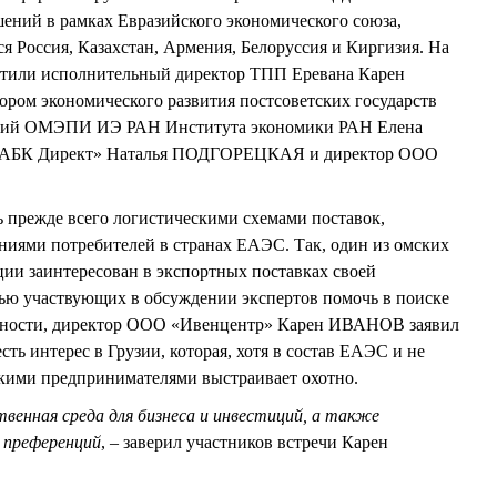
ений в рамках Евразийского экономического союза,
я Россия, Казахстан, Армения, Белоруссия и Киргизия. На
етили исполнительный директор ТПП Еревана Карен
ом экономического развития постсоветских государств
аний ОМЭПИ ИЭ РАН Института экономики РАН Елена
АБК Директ» Наталья ПОДГОРЕЦКАЯ и директор ООО
 прежде всего логистическими схемами поставок,
ниями потребителей в странах ЕАЭС. Так, один из омских
ии заинтересован в экспортных поставках своей
тью участвующих в обсуждении экспертов помочь в поиске
стности, директор ООО «Ивенцентр» Карен ИВАНОВ заявил
сть интерес в Грузии, которая, хотя в состав ЕАЭС и не
йскими предпринимателями выстраивает охотно.
венная среда для бизнеса и инвестиций, а также
 преференций
, – заверил участников встречи Карен