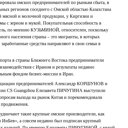
ровала омских предпринимателей по рынкам сбыта, в
ельных регионов соседнего с Омской областью Казахстана
й мясной и молочной продукции, у Киргизии и
ы с зерном и мукой. Покупательная способность в
атель, по мнению КУЗЬМИНОЙ, относителен, поскольку
вного населения страны – это мигранты, в которых
а заработанные средства направляют в свои семьи в
спорта в страны Ближнего Востока предприниматели
взаимодействия с Ираном и результаты недавно
ьным фондом бизнес-миссии в Иран.
социации предпринимателей Александр КОРШУНОВ и
ании CS Guangzhou Елизавета ПИЧУГИНА выступили
вопросам выхода на рынок Китая и порекомендовали
 продвижения.
рудничают такие крупные омские производители, как
н ИнБев», а совсем недавно был подписан крупный
ских изделий. По мнению Елизаветы ПИЧУГИНОЙ, с мукой