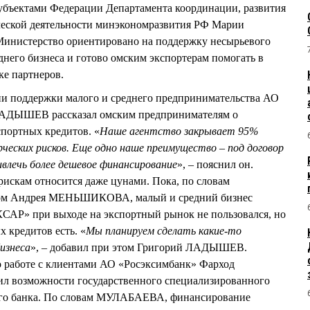
убъектами Федерации Департамента координации, развития
еской деятельности минэкономразвития РФ Марии
инистерство ориентировано на поддержку несырьевого
днего бизнеса и готово омским экспортерам помогать в
ке партнеров.
и поддержки малого и среднего предпринимательства АО
ЛАДЫШЕВ рассказал омским предпринимателям о
портных кредитов. «
Наше агентство закрывает 95%
рческих рисков. Еще одно наше преимущество – под договор
лечь более дешевое финансирование
», – пояснил он.
искам относится даже цунами. Пока, по словам
дом Андрея МЕНЬШИКОВА, малый и средний бизнес
САР» при выходе на экспортный рынок не пользовался, но
 кредитов есть. «
Мы планируем сделать какие-то
изнеса
», – добавил при этом Григорий ЛАДЫШЕВ.
о работе с клиентами АО «Росэксимбанк» Фарход
л возможности государственного специализированного
ого банка. По словам МУЛАБАЕВА, финансирование