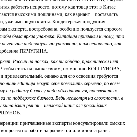
тая работать непросто, потому как товар этот в Китае
гаются высокими пошлинами, как вариант – поставлять
ю, уже имеющую квоты. Кондитерская продукция
вам эксперта, востребована, особенно пользуется спросом
чтобы была яркая упаковка. Китайцы привыкли к тому, что
е печеньице индивидуально упаковано, и им непонятно, как
– добавила ПИЧУГИНА.
ркет, России на полках, как ни обидно, практически нет,
–
Чтобы стать на рынке своим, по мнению КОРШУНОВА,
и привлекательный, однако для его освоения требуются
но лишь единицы могут себе позволить серьезно, по всем
у и среднему бизнесу надо объединяться, привлекать к
а по поддержке бизнеса. Ведь несмотря на сложности, в
 китайский рынок – неплохой шанс для российских
КОРШУНОВ.
нференции приглашенные эксперты консультировали омских
вопросам по работе на рынке той или иной страны.