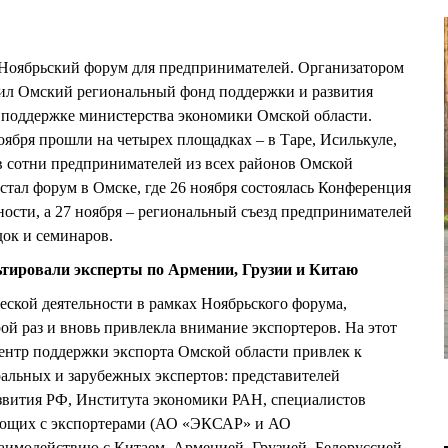
I Ноябрьский форум для предпринимателей. Организатором
ил Омский региональный фонд поддержки и развития
 поддержке министерства экономики Омской области.
оября прошли на четырех площадках – в Таре, Исилькуле,
в сотни предпринимателей из всех районов Омской
стал форум в Омске, где 26 ноября состоялась Конференция
ости, а 27 ноября – региональный съезд предпринимателей
ок и семинаров.
тировали эксперты по Армении, Грузии и Китаю
ской деятельности в рамках Ноябрьского форума,
ой раз и вновь привлекла внимание экспортеров. На этот
ентр поддержки экспорта Омской области привлек к
альных и зарубежных экспертов: представителей
звития РФ, Института экономики РАН, специалистов
ающих с экспортерами (АО «ЭКСАР» и АО
заимодействию с Китаем, Арменией, Грузией, Белоруссией