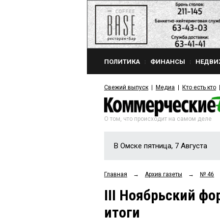
ПОЛИТИКА
ФИНАНСЫ
НЕДВИ
Свежий выпуск
Медиа
Кто есть кто
О том, что происходит на самом деле
В Омске пятница, 7 Августа
Главная
→
Архив газеты
→
№ 46
III Ноябрьский ф
итоги