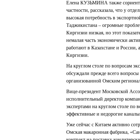
Елена КУЗЬМИНА также сориенти
частности, рассказала, что у отд
высокая потребность в экспортно
Таджикистана – огромные проблем
Киргизии низкая, но этот показ
немалая часть экономически акти
работают в Казахстане и России, 
Киргизии.
На круглом столе по вопросам эк
обсуждали прежде всего вопросы 
организованной Омским регионал
Вице-президент Московской Ас
исполнительный директор комп
экспертами на круглом столе по 
эффективные и недорогие каналы
Уже сейчас с Китаем активно сот
Омская макаронная фабрика, «Са
контракт на поставку кондитер