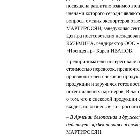
посвящена развитию взаимоотнош
членами которого сегодня являютс
вопросы омских экспортеров отв
МАРТИРОСЯН, заведующая сектор
Центра постсоветских исследов
КУЗЬМИНА, гендиректор ООО «
«Ивенцентр» Карен ИВАНОВ.
Предприниматели интересовались
стоимостью перевозок, предпочте
производителей снековой продукц
продукции и заручился готовнос
потенциальных партнеров. В ча
о том, что к снековой продукции е
входит, но бизнес-связи с росси
–
В Армении безопасная и дружест
действует эффективная система
МАРТИРОСЯН.