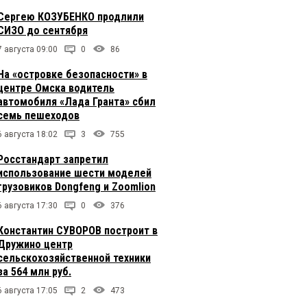
Сергею КОЗУБЕНКО продлили
СИЗО до сентября
7 августа 09:00
0
86
На «островке безопасности» в
центре Омска водитель
автомобиля «Лада Гранта» сбил
семь пешеходов
6 августа 18:02
3
755
Росстандарт запретил
использование шести моделей
грузовиков Dongfeng и Zoomlion
6 августа 17:30
0
376
Константин СУВОРОВ построит в
Дружино центр
сельскохозяйственной техники
за 564 млн руб.
6 августа 17:05
2
473