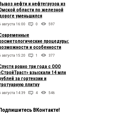
Вывоз нефти и нефтегрузов из
Омской области по железной
дороге уменьшился
6 августа 16:00
0
597
Современные
косметологические процедуры:
возможности и особенности
6 августа 15:20
1
377
Спустя ровно три года с ООО
«СтройТраст» взыскали 14 млн
рублей за гортензии и
тротуарную плитку
6 августа 14:39
4
546
Подпишитесь ВКонтакте!