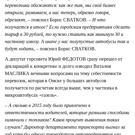
перевозчики обижаются: как же так, мы свой бизнес
открыли, развиваем, а нас теперь, образно говоря,
обрезают, –
пояснил Борис СВАТКОВ
. – И что
получается в итоге? Если городским предприятиям сделать
тариф в 30 рублей, то нужно ставить как минимум 30 и
частному извозу. А иначе у нас полупустые автобусы так и
будут ходить, –
пояснил Борис СВАТКОВ.
А депутат горсовета Юрий ФЕДОТОВ сразу перешел от
деклараций к конкретике и долго изводил Виталия
МАСЛИКА вечными вопросами на тему себестоимости
перевозок, которая в Омске у больших автобусов
получается по расчетам всегда выше, чем у частника в
микроавтобусах «газель».
– А сколько в 2015 году было привлечено к
ответственности водителей, которые разными способами
химичили с топливом? Каков процент выявления таких
случаев? Директор департамента транспорта выгнал за
год хотя бы одного руководителя автопредприятия или