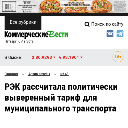
Все рубрики
Поиск по сайту
ПОЛИТИКА
Свежий выпуск
Медиа
ФИНАНСЫ
Четверг, 6 Августа
Кто есть кто
НЕДВИЖИМОСТЬ
В Омске:
$ 80,9293
€ 93,1901
Интервью
БИЗНЕС
Главная
→
Архив газеты
→
№ 48
Мнения
ОБЩЕСТВО
РЭК рассчитала политически
Рейтинги
ЗАКОН
выверенный тариф для
Блоги
НОВОСТИ КОМПАНИЙ
муниципального транспорта
Архив
ПРОИСШЕСТВИЯ