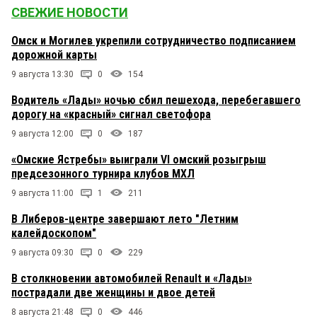
СВЕЖИЕ НОВОСТИ
Омск и Могилев укрепили сотрудничество подписанием
дорожной карты
9 августа 13:30
0
154
Водитель «Лады» ночью сбил пешехода, перебегавшего
дорогу на «красный» сигнал светофора
9 августа 12:00
0
187
«Омские Ястребы» выиграли VI омский розыгрыш
предсезонного турнира клубов МХЛ
9 августа 11:00
1
211
В Либеров-центре завершают лето "Летним
калейдоскопом"
9 августа 09:30
0
229
В столкновении автомобилей Renault и «Лады»
пострадали две женщины и двое детей
8 августа 21:48
0
446