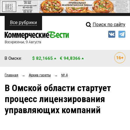
Все рубрики
Поиск по сайту
ПОЛИТИКА
Свежий выпуск
Медиа
ФИНАНСЫ
Воскресенье, 9 Августа
Кто есть кто
НЕДВИЖИМОСТЬ
В Омске:
$ 82,1665
€ 94,8366
Интервью
БИЗНЕС
Главная
→
Архив газеты
→
№ 4
Мнения
ОБЩЕСТВО
В Омской области стартует
Рейтинги
ЗАКОН
процесс лицензирования
Блоги
НОВОСТИ КОМПАНИЙ
управляющих компаний
Архив
ПРОИСШЕСТВИЯ