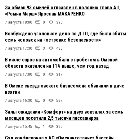
За обман 93 омичей отправлен в колонию глава АЦ
«Ромни Марш» Ярослав МАКАРЕНКО
7 августа 18:00
0
393
Возбуждено уголовное дело по ДТП, где были сбиты
семь человек на «островке безопасности»
7 августа 17:30
3
485
В июле спрос на автомобили с пробегом в Омской
области оказался на 11% выше, чем год назад
7 августа 17:00
0
317
В Омске свердловского бизнесмена обвинили в даче
взятки
7 августа 16:30
0
527
Залы ожидания «Комфорт» на двух вокзалах за семь
месяцев посетили 2,5 тысячи пассажиров
7 августа 15:45
1
395
Суд конфисковал у АО «Омскавтотранс» бассейн