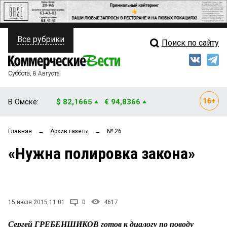
Все рубрики
Поиск по сайту
ПОЛИТИКА
Свежий выпуск
Медиа
ФИНАНСЫ
Суббота, 8 Августа
Кто есть кто
НЕДВИЖИМОСТЬ
В Омске:
$ 82,1665
€ 94,8366
Интервью
БИЗНЕС
Главная
→
Архив газеты
→
№ 26
Мнения
ОБЩЕСТВО
«Нужна полировка закона»
Рейтинги
ЗАКОН
Блоги
НОВОСТИ КОМПАНИЙ
Архив
15 июля 2015 11:01
0
4617
ПРОИСШЕСТВИЯ
Сергей ГРЕБЕНЩИКОВ готов к диалогу по поводу