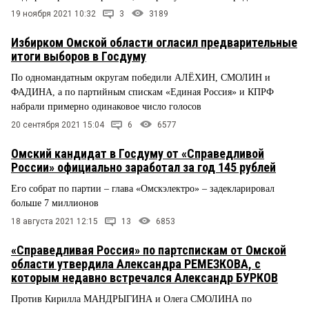
19 ноября 2021 10:32
3
3189
Избирком Омской области огласил предварительные
итоги выборов в Госдуму
По одномандатным округам победили АЛЁХИН, СМОЛИН и
ФАДИНА, а по партийным спискам «Единая Россия» и КПРФ
набрали примерно одинаковое число голосов
20 сентября 2021 15:04
6
6577
Омский кандидат в Госдуму от «Справедливой
России» официально заработал за год 145 рублей
Его собрат по партии – глава «Омскэлектро» – задекларировал
больше 7 миллионов
18 августа 2021 12:15
13
6853
«Справедливая Россия» по партспискам от Омской
области утвердила Александра РЕМЕЗКОВА, с
которым недавно встречался Александр БУРКОВ
Против Кирилла МАНДРЫГИНА и Олега СМОЛИНА по