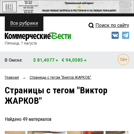
Все рубрики
Поиск по сайту
ПОЛИТИКА
Свежий выпуск
Медиа
ФИНАНСЫ
Пятница, 7 Августа
Кто есть кто
НЕДВИЖИМОСТЬ
В Омске:
$ 81,4077
€ 94,0585
Интервью
БИЗНЕС
Главная
→
Страницы c тегом "Виктор ЖАРКОВ"
Мнения
ОБЩЕСТВО
Страницы c тегом "Виктор
Рейтинги
ЗАКОН
ЖАРКОВ"
Блоги
НОВОСТИ КОМПАНИЙ
Архив
Найдено
49
материалов
ПРОИСШЕСТВИЯ
СТИЛЬ ЖИЗНИ