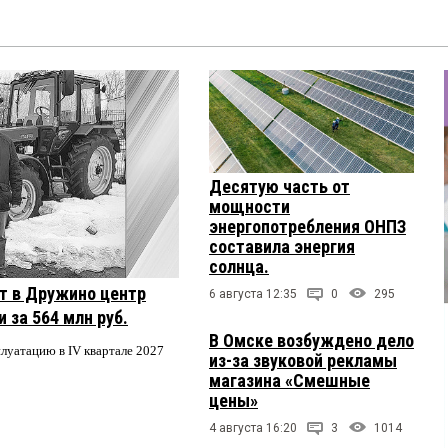
Десятую часть от
мощности
энергопотребления ОНПЗ
составила энергия
солнца.
т в Дружино центр
6 августа 12:35
0
295
 за 564 млн руб.
В Омске возбуждено дело
плуатацию в IV квартале 2027
из-за звуковой рекламы
магазина «Смешные
цены»
4 августа 16:20
3
1014