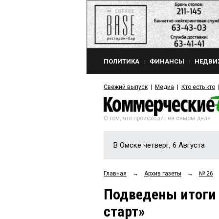
ПОЛИТИКА
ФИНАНСЫ
НЕДВИ
Свежий выпуск
Медиа
Кто есть кто
О том, что происходит на самом деле
В Омске четверг, 6 Августа
Главная
→
Архив газеты
→
№ 26
Подведены итоги 
старт»