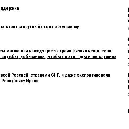
оддержка
 состоится круглый стол по женскому
ем магию или выходящие за грани физики вещи: если
т службы, добиваемся, чтобы он эти годы и прослужил»
всей Россией, странами СНГ, и даже экспортировали
 Республику Иран»