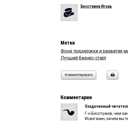
Бесстужев Игорь
Метки
Фонд поддержки и развития м
Лучший бизнес-старт
Комментировать
Комментарии
Озадаченный читател
Г-н Бесстужев, чем за
Исангазин, зачем вы пе