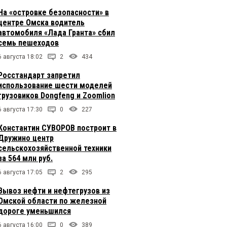
На «островке безопасности» в
центре Омска водитель
автомобиля «Лада Гранта» сбил
семь пешеходов
6 августа 18:02
2
434
Росстандарт запретил
использование шести моделей
грузовиков Dongfeng и Zoomlion
6 августа 17:30
0
227
Константин СУВОРОВ построит в
Дружино центр
сельскохозяйственной техники
за 564 млн руб.
6 августа 17:05
2
295
Вывоз нефти и нефтегрузов из
Омской области по железной
дороге уменьшился
6 августа 16:00
0
389