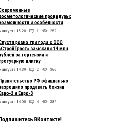
Современные
косметологические процедуры:
возможности и особенности
6 августа 15:20
1
252
Спустя ровно три года с ООО
«СтройТраст» взыскали 14 млн
рублей за гортензии и
тротуарную плитку
6 августа 14:39
2
366
Правительство РФ официально
разрешило продавать бензин
Евро-2 и Евро-3
6 августа 14:00
4
382
Подпишитесь ВКонтакте!