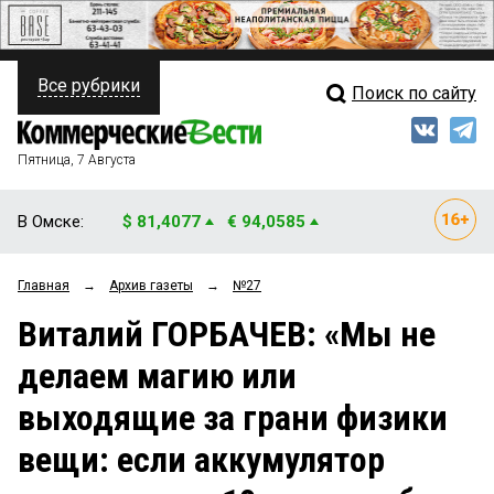
Все рубрики
Поиск по сайту
ПОЛИТИКА
Свежий выпуск
Медиа
ФИНАНСЫ
Пятница, 7 Августа
Кто есть кто
НЕДВИЖИМОСТЬ
В Омске:
$ 81,4077
€ 94,0585
Интервью
БИЗНЕС
Главная
→
Архив газеты
→
№27
Мнения
ОБЩЕСТВО
Виталий ГОРБАЧЕВ: «Мы не
Рейтинги
ЗАКОН
делаем магию или
Блоги
НОВОСТИ КОМПАНИЙ
выходящие за грани физики
Архив
ПРОИСШЕСТВИЯ
вещи: если аккумулятор