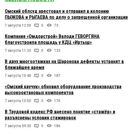
Омский облсуд арестовал и отправил в колонию
ПЫЖОВА и РЫГАЕВА по делу о запрещенной организации
7 августа 12:00
0
73
Компания «Омдорстрой» Валоди ГЕВОРГЯНА
благоустроила площадь у КДЦ «Иртыш»
7 августа 11:20
0
133
В двух многоэтажках на Шаронова дефекты устранят в
ближайшее время
7 августа 10:40
0
187
«Омский каучук» обновил оборудование производства
высокооктановых компонентов
7 августа 10:00
0
176
В Трудовой кодекс РФ внесено понятие «стажёр» и
разъяснены условия стажировок
7 августа 09:30
0
186