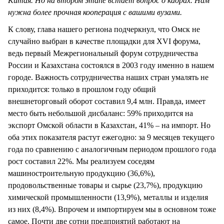
Китая. Но на втором этапе встает вопрос о кадрах. Нам
нужна более прочная кооперация с вашими вузами.
К слову, глава нашего региона подчеркнул, что Омск не
случайно выбран в качестве площадки для XVI форума,
ведь первый Межрегиональный форум сотрудничества
России и Казахстана состоялся в 2003 году именно в нашем
городе. Важность сотрудничества наших стран умалять не
приходится: только в прошлом году общий
внешнеторговый оборот составил 9,4 млн. Правда, имеет
место быть небольшой дисбаланс: 59% приходится на
экспорт Омской области в Казахстан, 41% – на импорт. Но
оба этих показателя растут ежегодно: за 9 месяцев текущего
года по сравнению с аналогичным периодом прошлого года
рост составил 22%. Мы реализуем соседям
машиностроительную продукцию (36,6%),
продовольственные товары и сырье (23,7%), продукцию
химической промышленности (13,9%), металлы и изделия
из них (8,4%). Впрочем и импортируем мы в основном тоже
самое. Почти две сотни предприятий работают на