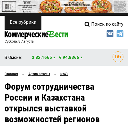
Все рубрики
Поиск по сайту
ПОЛИТИКА
Свежий выпуск
Медиа
ФИНАНСЫ
Суббота, 8 Августа
Кто есть кто
НЕДВИЖИМОСТЬ
В Омске:
$ 82,1665
€ 94,8366
Интервью
БИЗНЕС
Главная
→
Архив газеты
→
№43
Мнения
ОБЩЕСТВО
Форум сотрудничества
Рейтинги
ЗАКОН
России и Казахстана
Блоги
НОВОСТИ КОМПАНИЙ
открылся выставкой
Архив
ПРОИСШЕСТВИЯ
возможностей регионов