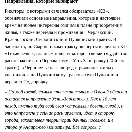
Направления, которые выбирают
Риэлторы, с которыми связался обозреватель «КВ»,
обозначили основные направления, которые в настоящее
время наиболее интересны омичам в плане приобретения
жилья, а также переезда и проживания – Черлакский,
Красноярский, Сыропятский и Пушкинский тракты. В
частности, по Сыропятскому тракту эксперты выделили КП
«Тихая речка», главным плюсом которого является удобство
расположения, по Черлакскому – Усть-Заостровку (20-й км
тракта), в Чернолучье назвали ряд строящихся жилых
кварталов, а по Пушкинскому тракту – село Пушкино и
деревню Подгородку.
– На мой взгляд, самым привлекательным в Омской области
остается направление Усть-Заостровки. Как и 10 лет
назад, именно туда свой взор устремляли богатые люди, и
это направление сейчас расширяется, идет в сторону
города, захватывая территории дачных поселков, и в
сторону Ачаирского монастыря. Все вопросы с