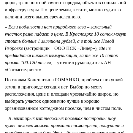
дорог, транспортной связи с городом, объектов социальной
инфраструктуры. По цене земли, кстати, можно судить о
наличии всего вышеперечисленного.
– Если поблизости нет природного газа – земельный
участок резко падает в цене. В Красноярке 10 соток могут
стоить больше 1 миллиона рублей, а в той же Новой
Ребровке
(застройщик – ООО ПСК «Лидер»)
, где не
предвидится никаких коммуникаций, за те же 10 соток
просят 100-120 тысяч,
– уточнил руководитель АН
«Согласие-риэлт».
По словам Константина РОМАНКО, проблем с покупкой
земли в пригороде сегодня нет. Выбор по месту
расположения, цене и площади чрезвычайно широк, но
выбирать участок однозначно лучше в хорошо
организованном коттеджном поселке, чем в чистом поле.
– В некоторых коттеджных поселках построены шоу-
румы, человек может приехать посмотреть, пощупать и
приобрести этот дом. Это – более-менее цивилизованный