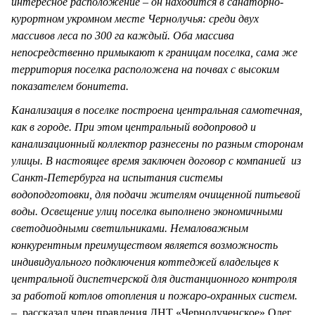
интересное расположение – он находится в санаторно-
курортном укромном месте Чернолучья: среди двух
массивов леса по 300 га каждый. Оба массива
непосредственно примыкают к границам поселка, сама же
территория поселка расположена на почвах с высоким
показателем бонитета.
Канализация в поселке построена центральная самотечная,
как в городе. При этом центральный водопровод и
канализационный коллектор разнесены по разным сторонам
улицы. В настоящее время заключен договор с компанией из
Санкт-Петербурга на испытания системы
водоподготовки, для подачи жителям очищенной питьевой
воды. Освещение улиц поселка выполнено экономичными
светодиодными светильниками. Немаловажным
конкурентным преимуществом является возможность
индивидуального подключения коттеджей владельцев к
центральной диспетчерской для дистанционного контроля
за работой котлов отопления и пожаро-охранных систем.
–
рассказал член правления ДНТ «Чернолученское» Олег