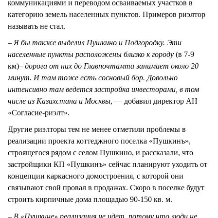
коммуникациями и переводом осваиваемых участков в
категорию земель населенных пунктов. Примеров риэлтор
называть не стал.
– Я бы также выделил Пушкино и Подгородку. Эти
населенные пункты расположены близко к городу
(в 7-9
км)
– дорога от них до Главпочтамта занимает около 20
минут. И там тоже есть сосновый бор. Довольно
интенсивно там ведется застройка инвесторами, в том
числе из Казахстана и Москвы
, — добавил директор АН
«Согласие-риэлт».
Другие риэлторы тем не менее отметили проблемы в
реализации проекта коттеджного поселка «Пушкинъ»,
строящегося рядом с селом Пушкино, и рассказали, что
застройщики КП «Пушкинъ» сейчас планируют уходить от
концепции каркасного домостроения, с которой они
связывают свой провал в продажах. Скоро в поселке будут
строить кирпичные дома площадью 90-150 кв. м.
–
В «Пушкине» реализация не идет, потому что люди не