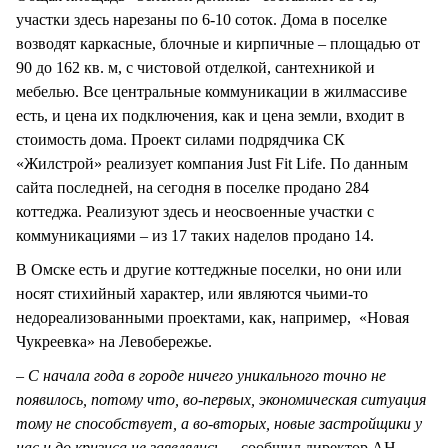
участки здесь нарезаны по 6-10 соток. Дома в поселке
возводят каркасные, блочные и кирпичные – площадью от
90 до 162 кв. м, с чистовой отделкой, сантехникой и
мебелью. Все центральные коммуникации в жилмассиве
есть, и цена их подключения, как и цена земли, входит в
стоимость дома. Проект силами подрядчика СК
«Жилстрой» реализует компания Just Fit Life. По данным
сайта последней, на сегодня в поселке продано 284
коттеджа. Реализуют здесь и неосвоенные участки с
коммуникациями – из 17 таких наделов продано 14.
В Омске есть и другие коттеджные поселки, но они или
носят стихийный характер, или являются чьими-то
недореализованными проектами, как, например, «Новая
Чукреевка» на Левобережье.
– С начала года в городе ничего уникального точно не
появилось, потому что, во-первых, экономическая ситуация
тому не способствует, а во-вторых, новые застройщики у
нас и до кризиса не заявлялись,
– сообщил директор АН