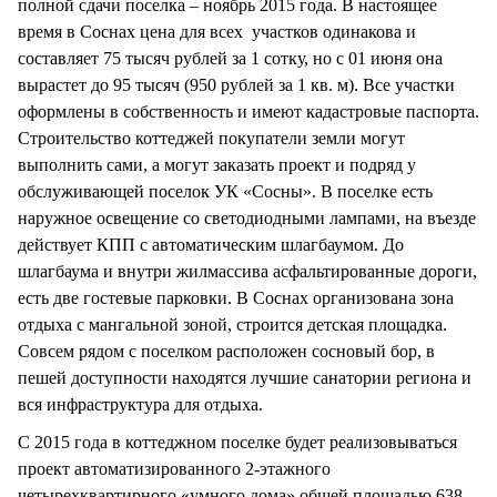
полной сдачи поселка – ноябрь 2015 года. В настоящее
время в Соснах цена для всех участков одинакова и
составляет 75 тысяч рублей за 1 сотку, но с 01 июня она
вырастет до 95 тысяч (950 рублей за 1 кв. м). Все участки
оформлены в собственность и имеют кадастровые паспорта.
Строительство коттеджей покупатели земли могут
выполнить сами, а могут заказать проект и подряд у
обслуживающей поселок УК «Сосны». В поселке есть
наружное освещение со светодиодными лампами, на въезде
действует КПП с автоматическим шлагбаумом. До
шлагбаума и внутри жилмассива асфальтированные дороги,
есть две гостевые парковки. В Соснах организована зона
отдыха с мангальной зоной, строится детская площадка.
Совсем рядом с поселком расположен сосновый бор, в
пешей доступности находятся лучшие санатории региона и
вся инфраструктура для отдыха.
С 2015 года в коттеджном поселке будет реализовываться
проект автоматизированного 2-этажного
четырехквартирного «умного дома» общей площадью 638