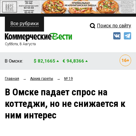
Все рубрики
Поиск по сайту
ПОЛИТИКА
Свежий выпуск
Медиа
ФИНАНСЫ
Суббота, 8 Августа
Кто есть кто
НЕДВИЖИМОСТЬ
В Омске:
$ 82,1665
€ 94,8366
Интервью
БИЗНЕС
Главная
→
Архив газеты
→
№ 19
Мнения
ОБЩЕСТВО
В Омске падает спрос на
Рейтинги
ЗАКОН
коттеджи, но не снижается к
Блоги
НОВОСТИ КОМПАНИЙ
ним интерес
Архив
ПРОИСШЕСТВИЯ