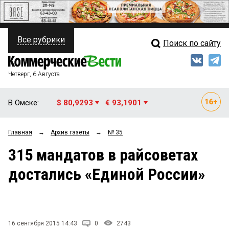
Все рубрики
Поиск по сайту
ПОЛИТИКА
Свежий выпуск
Медиа
ФИНАНСЫ
Четверг, 6 Августа
Кто есть кто
НЕДВИЖИМОСТЬ
В Омске:
$ 80,9293
€ 93,1901
Интервью
БИЗНЕС
Главная
→
Архив газеты
→
№ 35
Мнения
ОБЩЕСТВО
315 мандатов в райсоветах
Рейтинги
ЗАКОН
достались «Единой России»
Блоги
НОВОСТИ КОМПАНИЙ
Архив
ПРОИСШЕСТВИЯ
16 сентября 2015 14:43
0
2743