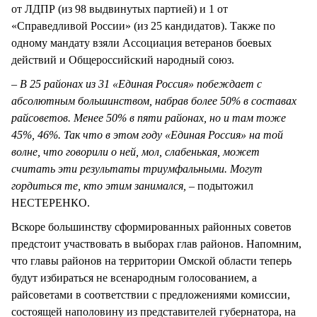
от ЛДПР (из 98 выдвинутых партией) и 1 от
«Справедливой России» (из 25 кандидатов). Также по
одному мандату взяли Ассоциация ветеранов боевых
действий и Общероссийский народный союз.
–
В 25 районах из 31 «Единая Россия» побеждает с
абсолютным большинством, набрав более 50% в составах
райсоветов. Менее 50% в пяти районах, но и там тоже
45%, 46%. Так что в этом году «Единая Россия» на той
волне, что говорили о ней, мол, слабенькая, может
считать эти результаты триумфальными. Могут
гордиться те, кто этим занимался,
– подытожил
НЕСТЕРЕНКО.
Вскоре большинству сформированных районных советов
предстоит участвовать в выборах глав районов. Напомним,
что главы районов на территории Омской области теперь
будут избираться не всенародным голосованием, а
райсоветами в соответствии с предложениями комиссии,
состоящей наполовину из представителей губернатора, на