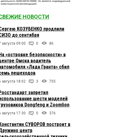
СВЕЖИЕ НОВОСТИ
Сергею КОЗУБЕНКО продлили
СИЗО до сентября
7 августа 09:00
0
86
На «островке безопасности» в
центре Омска водитель
автомобиля «Лада Гранта» сбил
семь пешеходов
6 августа 18:02
3
755
Росстандарт запретил
использование шести моделей
грузовиков Dongfeng и Zoomlion
6 августа 17:30
0
376
Константин СУВОРОВ построит в
Дружино центр
сельскохозяйственной техники