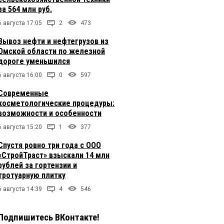
за 564 млн руб.
6 августа 17:05
2
473
Вывоз нефти и нефтегрузов из
Омской области по железной
дороге уменьшился
6 августа 16:00
0
597
Современные
косметологические процедуры:
возможности и особенности
6 августа 15:20
1
377
Спустя ровно три года с ООО
«СтройТраст» взыскали 14 млн
рублей за гортензии и
тротуарную плитку
6 августа 14:39
4
546
Подпишитесь ВКонтакте!