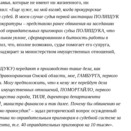
камьи, которые не имеют ни жизненного, ни
вил: «
Еще хуже, на мой взгляд, когда прокурорские
судей. В моем случае судья первой инстанции ПОЛИЩУК
куратуры – представлял ранее обвинения на заседаниях
ет об оправдательных приговорах судьи ПОЛИЩУКА, что
ельном уклоне, сформированном в бытность работы в
ил, что, вполне возможно, судье помогает его супруга,
 надзирает за министерством имущественных отношений,
УКУ) передают в производство такие дела, как
равоохранения Омской области, мое, ГАМБУРГА, первого
и. Могу предположить, что к нему же перейдут дела
 имущественных отношений, ПОМОРГАЙЛО, первого
щества города, ТИЛЯ, директора департамента
министра финансов и так далее. Почему бы обвинению не
но правосудия?
– задал риторический вопрос осужденный
ика по оправдательным приговорам в судебной системе за
ента, т.е. 40 оправдательных приговоров на 10 тысяч
».