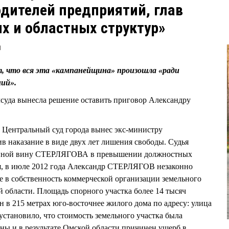
дителей предприятий, глав
их и областных структур»
1
 что вся эта «кампанейщина» произошла «ради
ний».
блсуда вынесла решение оставить приговор Александру
 Центральный суд города вынес экс-министру
в наказание в виде двух лет лишения свободы. Судья
нной вину СТЕРЛЯГОВА в превышении должностных
я, в июле 2012 года Александр СТЕРЛЯГОВ незаконно
е в собственность коммерческой организации земельного
 области. Площадь спорного участка более 14 тысяч
н в 215 метрах юго-восточнее жилого дома по адресу: улица
установило, что стоимость земельного участка была
ены и в результате Омской области причинен ущерб в