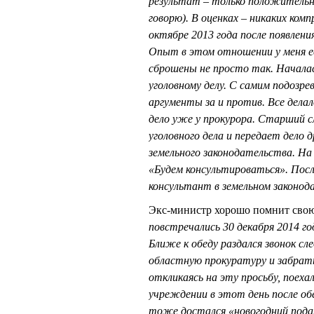
результат – только положительны
говорю). В оценках – никаких комп
октябре 2013 года после появлени
Опыт в этом отношении у меня е
сброшены не просто так. Началас
уголовному делу. С самим подозре
аргументы за и против. Все делал
дело уже у прокурора. Старший 
уголовного дела и передает дело 
земельного законодательства. На
«Будем консультироваться». Посл
консультант в земельном законо
Экс-министр хорошо помнит св
повстречались 30 декабря 2014 го
Ближе к обеду раздался звонок сл
областную прокуратуру и забрать
откликаясь на эту просьбу, поеха
учреждении в этот день после о
тоже достался «новогодний подар