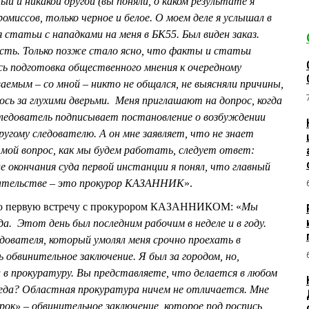
й и никакой другой (вы поняли, о каком результате я
ромиссов, только черное и белое. О моем деле я услышал в
я статьи с нападками на меня в БК55. Был виден заказ.
сть. Только позже стало ясно, что факты и статьи
ь подготовка общественного мнения к очередному
ваемым – со мной – никто не общался, не выясняли причины,
ось за глухими дверьми. Меня приглашают на допрос, когда
следователь подписывает постановление о возбуждении
другому следователю. А он мне заявляет, что не знает
 мой вопрос, как мы будем работать, следует ответ:
е окончания суда первой инстанции я понял, что главный
дательстве – это прокурор КАЗАННИК
».
ою первую встречу с прокурором КАЗАННИКОМ: «
Мы
да. Этот день был последним рабочим в неделе и в году.
едователя, который умолял меня срочно проехать в
 обвинительное заключение. Я был за городом, но,
л в прокуратуру. Вы представляете, что делается в любом
беда? Областная прокуратура ничем не отличается. Мне
ок» – обвинительное заключение, которое под роспись