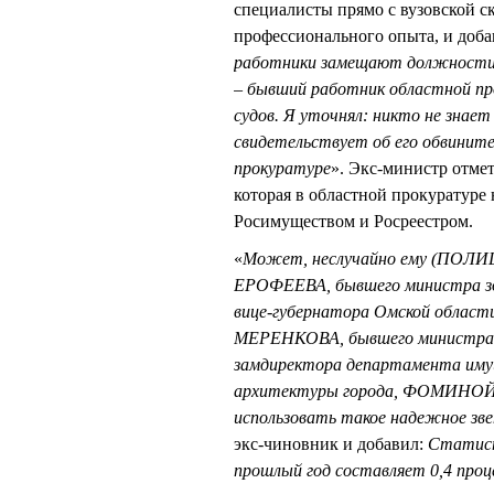
специалисты прямо с вузовской с
профессионального опыта, и доба
работники замещают должности 
– бывший работник областной про
судов. Я уточнял: никто не зна
свидетельствует об его обвинит
прокуратуре
». Экс-министр отмет
которая в областной прокуратуре
Росимуществом и Росреестром.
«
Может, неслучайно ему (ПОЛИЩ
ЕРОФЕЕВА, бывшего министра зд
вице-губернатора Омской област
МЕРЕНКОВА, бывшего министра
замдиректора департамента иму
архитектуры города, ФОМИНОЙ, 
использовать такое надежное зве
экс-чиновник и добавил:
Статист
прошлый год составляет 0,4 проц