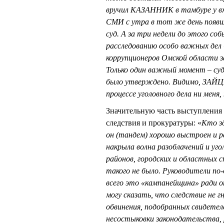
вручил КАЗАННИК в тамбуре у вхо
СМИ с утра в тот же день появи
суд. А за три недели до этого со
расследованию особо важных дел
коррупционеров Омской области з
Только один важный момент – суд
было утверждено. Видимо, ЗАЙЦЕ
процессе уголовного дела ни меня
Значительную часть выступлени
следствия и прокуратуры: «
Кто зд
он (тандем) хорошо выстроен и р
накрыла волна разоблачений и уг
районов, городских и областных 
такого не было. Руководители по
всего это «кампанейщина» ради о
могу сказать, что следствие не 
обвинения, подобранных свидетел
несостыковки законодательства, 