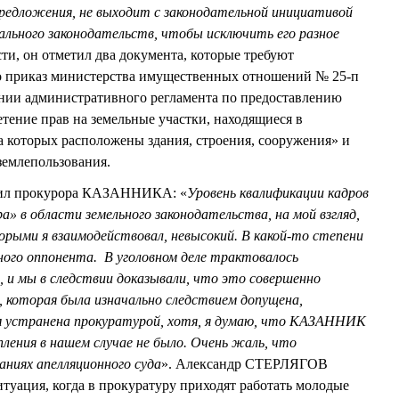
предложения, не выходит с законодательной инициативой
ального законодательств, чтобы исключить его разное
сти, он отметил два документа, которые требуют
то приказ министерства имущественных отношений № 25-п
ении административного регламента по предоставлению
тение прав на земельные участки, находящиеся в
а которых расположены здания, строения, сооружения» и
землепользования.
етил прокурора КАЗАННИКА: «
Уровень квалификации кадров
» в области земельного законодательства, на мой взгляд,
орыми я взаимодействовал, невысокий. В какой-то степени
го оппонента. В уголовном деле трактовалось
 и мы в следствии доказывали, что это совершенно
 которая была изначально следствием допущена,
м устранена прокуратурой, хотя, я думаю, что КАЗАННИК
пления в нашем случае не было. Очень жаль, что
ниях апелляционного суда
». Александр СТЕРЛЯГОВ
итуация, когда в прокуратуру приходят работать молодые