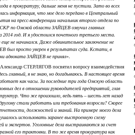
да в прокуратуру, дальше меня не пустили. Зато во всех
лась информация, что мое дело передано в Центральный
бытия на пресс-конференции начальник второго отдела по
 СКР по Омской области ЗАЙЦЕВ озвучил главных
а 2014 год. И я удостоился почетного третьего места.
 еще не начинался. Даже обвинительное заключение не
В был просто уверен в результатах суда. Кстати, в
, ни адвоката ЗАЙЦЕВ не принял
».
я Александр СТЕРЛЯГОВ посвятил вопросу взаимодействия
есь главный, я не знаю, но догадываюсь. В настоящее время
аботает как часы. За последние три года Омскую область
оловных дел в отношении руководителей предприятий, глав
структур. Что же произошло, ведь пять – шесть лет назад
-другому стали работать или требования возросли? Скорее
тчетности, должностей и званий. На примере моего дела
гнушалось использовать заранее выстроенную схему
ей и экспертов. Уголовные дела выстраиваются за счет
разной его трактовки. В то же время прокуратура как