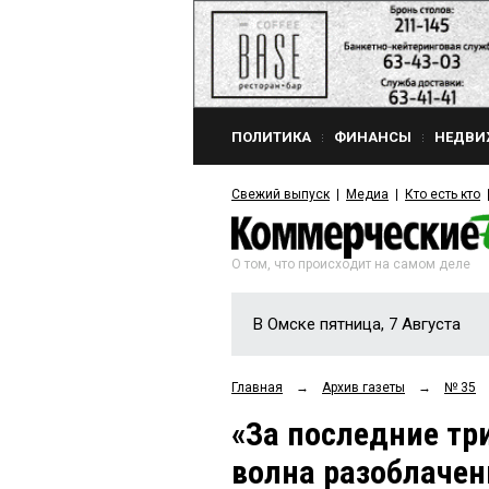
ПОЛИТИКА
ФИНАНСЫ
НЕДВИ
Свежий выпуск
Медиа
Кто есть кто
О том, что происходит на самом деле
В Омске пятница, 7 Августа
Главная
→
Архив газеты
→
№ 35
«За последние тр
волна разоблачен