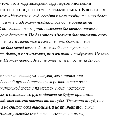
том, что в ходе заседаний суда первой инстанции
ь перевести дело на менее тяжкую статью. В последнем
том: «
Уважаемый суд, сегодня я могу сообщить, что более
ении мне и адвокату предлагалось дать согласие на
 на «халатность», что позволило бы автоматически
срока давности. Но для этого я должен был признать свою
ть на специалистов и заявить, что документы я
не был перед вами сейчас, если бы поступил, как
ет быть, и к сожалению, но я воспитан по-другому. Не могу
ь. Не могу перекладывать ответственность на других,
аведливость восторжествует, закончится эта
дований руководителей из-за разной трактовки
лнительной власти на местах уйдут последние
ры, а оставшиеся руководители не будут принимать
ладывая ответственность на суды. Уважаемый суд, ни в
а я не считал себя виновным, и не признаю той вины,
 Нахожу выводы следствия некомпетентными,