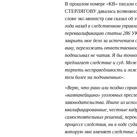
В прошлом номере «КВ» писали о 
СТЕРЛЯГОВУ давалась возможност
слове экс-министр сам сказал об э
года назад в следственном управл
переквалификацию статьи 286 УК
закрыть мое дело за истечением 
вину, переложить ответственнос
подписывал не читая. Я бы точно 
предлагает следствие и суд. Мож
терпеть несправедливость и лож
тем более на подчиненных
».
«
Верю, что рано или поздно спр
«кампанейщина» уголовных пресле
законодательства. Иначе из испо
квалифицированные, честные кад
самостоятельных решений, перек
процессе следствия, ни в ходе суд
которую мне вменяет следствие.