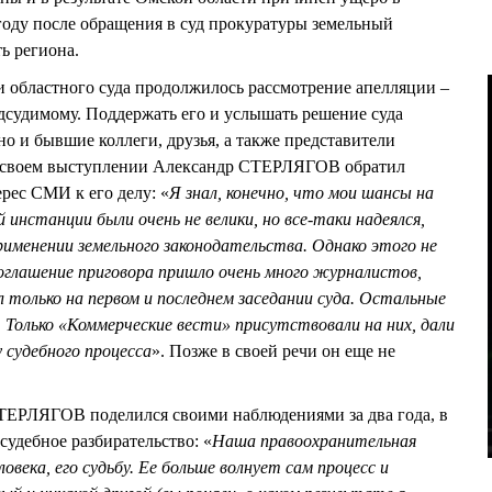
 году после обращения в суд прокуратуры земельный
ь региона.
ии областного суда продолжилось рассмотрение апелляции –
дсудимому. Поддержать его и услышать решение суда
о и бывшие коллеги, друзья, а также представители
В своем выступлении Александр СТЕРЛЯГОВ обратил
рес СМИ к его делу: «
Я знал, конечно, что мои шансы на
 инстанции были очень не велики, но все-таки надеялся,
именении земельного законодательства. Однако этого не
а оглашение приговора пришло очень много журналистов,
л только на первом и последнем заседании суда. Остальные
. Только «Коммерческие вести» присутствовали на них, дали
 судебного процесса
». Позже в своей речи он еще не
ТЕРЛЯГОВ поделился своими наблюдениями за два года, в
судебное разбирательство: «
Наша правоохранительная
овека, его судьбу. Ее больше волнует сам процесс и