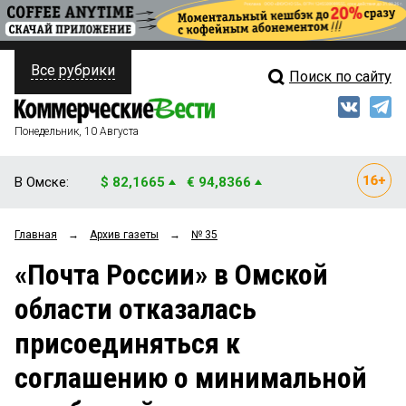
Все рубрики
Поиск по сайту
ПОЛИТИКА
Свежий выпуск
Медиа
ФИНАНСЫ
Понедельник, 10 Августа
Кто есть кто
НЕДВИЖИМОСТЬ
В Омске:
$ 82,1665
€ 94,8366
Интервью
БИЗНЕС
Главная
→
Архив газеты
→
№ 35
Мнения
ОБЩЕСТВО
«Почта России» в Омской
Рейтинги
ЗАКОН
области отказалась
Блоги
НОВОСТИ КОМПАНИЙ
присоединяться к
Архив
ПРОИСШЕСТВИЯ
соглашению о минимальной