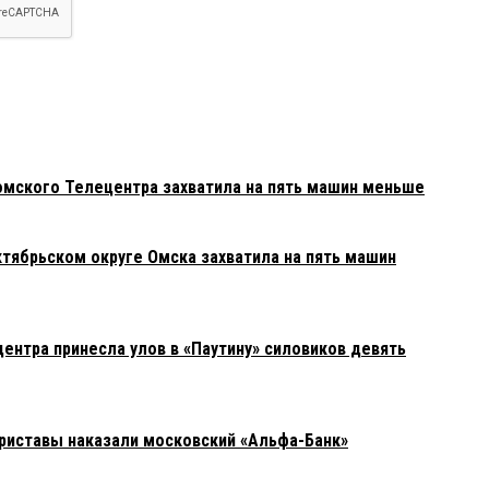
 омского Телецентра захватила на пять машин меньше
ктябрьском округе Омска захватила на пять машин
ентра принесла улов в «Паутину» силовиков девять
риставы наказали московский «Альфа-Банк»