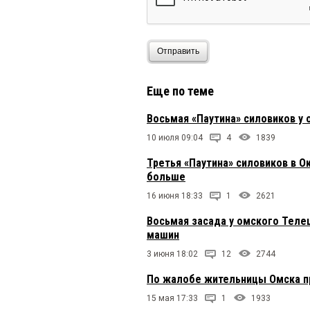
Отправить
Еще по теме
Восьмая «Паутина» силовиков у
10 июля 09:04
4
1839
Третья «Паутина» силовиков в О
больше
16 июня 18:33
1
2621
Восьмая засада у омского Телец
машин
3 июня 18:02
12
2744
По жалобе жительницы Омска п
15 мая 17:33
1
1933