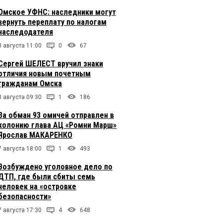
Омское УФНС: наследники могут
вернуть переплату по налогам
наследодателя
8 августа 11:00
0
67
Сергей ШЕЛЕСТ вручил знаки
отличия новым почетным
гражданам Омска
8 августа 09:30
1
186
За обман 93 омичей отправлен в
колонию глава АЦ «Ромни Марш»
Ярослав МАКАРЕНКО
7 августа 18:00
1
493
Возбуждено уголовное дело по
ДТП, где были сбиты семь
человек на «островке
безопасности»
7 августа 17:30
4
648