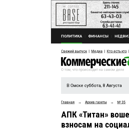
ПОЛИТИКА
ФИНАНСЫ
НЕДВИ
Свежий выпуск
Медиа
Кто есть кто
О том, что происходит на самом деле
В Омске суббота, 8 Августа
Главная
→
Архив газеты
→
№ 35
АПК «Титан» воше
взносам на социа