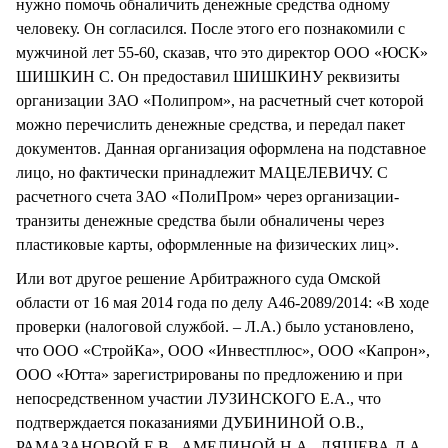
нужно помочь обналичить денежные средства одному
человеку. Он согласился. После этого его познакомили с
мужчиной лет 55-60, сказав, что это директор ООО «ЮСК»
ШИШКИН С. Он предоставил ШИШКИНУ реквизиты
организации ЗАО «Полипром», на расчетный счет которой
можно перечислить денежные средства, и передал пакет
документов. Данная организация оформлена на подставное
лицо, но фактически принадлежит МАЦЕЛЕВИЧУ. С
расчетного счета ЗАО «ПолиПром» через организации-
транзиты денежные средства были обналичены через
пластиковые карты, оформленные на физических лиц».
Или вот другое решение Арбитражного суда Омской
области от 16 мая 2014 года по делу А46-2089/2014: «В ходе
проверки (налоговой службой. – Л.А.) было установлено,
что ООО «СтройКа», ООО «Инвестплюс», ООО «Капрон»,
ООО «Ютта» зарегистрированы по предложению и при
непосредственном участии ЛУЗИНСКОГО Е.А., что
подтверждается показаниями ДУБИНИНОЙ О.В.,
РАМАЗАНОВОЙ Е.В., АМЕЛИНОЙ Н.А., ЛЯШЕВА Д.А.