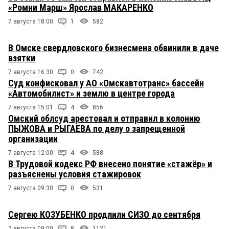
«Ромни Марш» Ярослав МАКАРЕНКО
7 августа 18:00
1
582
В Омске свердловского бизнесмена обвинили в даче
взятки
7 августа 16:30
0
742
Суд конфисковал у АО «Омскавтотранс» бассейн
«Автомобилист» и землю в центре города
7 августа 15:01
4
856
Омский облсуд арестовал и отправил в колонию
ПЫЖОВА и РЫГАЕВА по делу о запрещенной
организации
7 августа 12:00
4
588
В Трудовой кодекс РФ внесено понятие «стажёр» и
разъяснены условия стажировок
7 августа 09:30
0
531
Сергею КОЗУБЕНКО продлили СИЗО до сентября
7 августа 09:00
8
1121