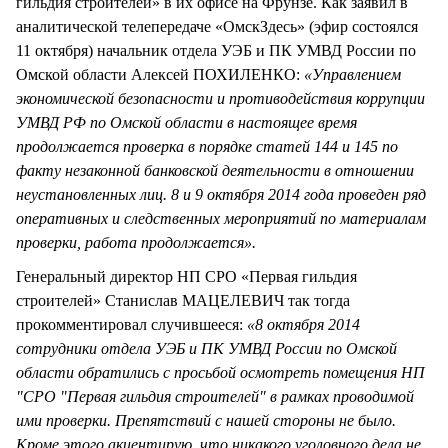
гильдия строителей» в их офисе на Фрунзе. Как заявил в
аналитической телепередаче «ОмскЗдесь» (эфир состоялся
11 октября) начальник отдела УЭБ и ПК УМВД России по
Омской области Алексей ПОХИЛЕНКО:
«Управлением
экономической безопасности и противодействия коррупции
УМВД РФ по Омской области в настоящее время
продолжается проверка в порядке статей 144 и 145 по
факту незаконной банковской деятельности в отношении
неустановленных лиц. 8 и 9 октября 2014 года проведен ряд
оперативных и следственных мероприятий по материалам
проверки, работа продолжается».
Генеральный директор НП СРО «Первая гильдия
строителей» Станислав МАЦЕЛЕВИЧ так тогда
прокомментировал случившееся:
«8 октября 2014
сотрудники отдела УЭБ и ПК УМВД России по Омской
области обратились с просьбой осмотреть помещения НП
"СРО "Первая гильдия строителей" в рамках проводимой
ими проверки. Препятствий с нашей стороны не было.
Кроме этого акцентирую, что никакого уголовного дела не