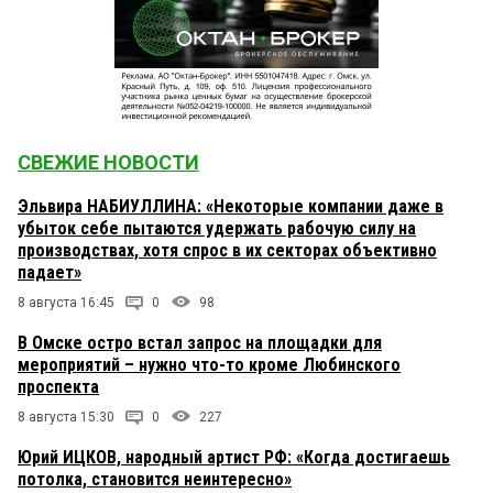
СВЕЖИЕ НОВОСТИ
Эльвира НАБИУЛЛИНА: «Некоторые компании даже в
убыток себе пытаются удержать рабочую силу на
производствах, хотя спрос в их секторах объективно
падает»
8 августа 16:45
0
98
В Омске остро встал запрос на площадки для
мероприятий – нужно что-то кроме Любинского
проспекта
8 августа 15:30
0
227
Юрий ИЦКОВ, народный артист РФ: «Когда достигаешь
потолка, становится неинтересно»