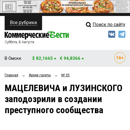
Все рубрики
Поиск по сайту
ПОЛИТИКА
Свежий выпуск
Медиа
ФИНАНСЫ
Суббота, 8 Августа
Кто есть кто
НЕДВИЖИМОСТЬ
В Омске:
$ 82,1665
€ 94,8366
Интервью
БИЗНЕС
Главная
→
Архив газеты
→
№ 35
Мнения
ОБЩЕСТВО
МАЦЕЛЕВИЧА и ЛУЗИНСКОГО
Рейтинги
ЗАКОН
заподозрили в создании
Блоги
НОВОСТИ КОМПАНИЙ
преступного сообщества
Архив
ПРОИСШЕСТВИЯ