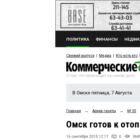
ПОЛИТИКА
ФИНАНСЫ
НЕДВИ
Свежий выпуск
Медиа
Кто есть кто
О том, что происходит на самом деле
В Омске пятница, 7 Августа
Главная
→
Архив газеты
→
№ 35
Омск готов к ото
16 сентября 2015 12:17
0
368