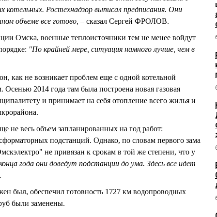
х котельных. Ростехнадзор выписал предписания. Они
лном объеме все готово, –
сказал Сергей ФРОЛОВ.
ции Омска, военные теплоисточники тем не менее войдут
порядке:
"По крайней мере, ситуация намного лучше, чем в
он, как не возникает проблем еще с одной котельной
 Осенью 2014 года там была построена новая газовая
ципалитету и принимает на себя отопление всего жилья и
икрорайона.
е не весь объем запланированных на год работ:
сформаторных подстанций. Однако, по словам первого зама
скэлектро" не привязан к срокам в той же степени, что у
конца года они доведут подстанции до ума. Здесь все идет
.
жен был, обеспечил готовность 1727 км водопроводных
труб были заменены.