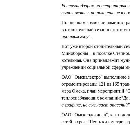
Ростехнадзором на территорию и
выполняются, но пока еще не в по
По оценкам комиссии администра
в отопительный сезон в штатном 
прошлом году".
Вот уже второй отопительный сез
Минобороны – в поселке Степном.
котельная. Она принадлежит муни
учреждений социальной сферы м
ОАО "Омскэлектро" выполнило ещ
отремонтированы 121 из 165 тран
мэра Омска, план мероприятий "Ом
теплоснабжающих компаний:
"До 
в графике, не вызывает опасений"
ОАО "Омскводоканал", как и дол
сетей в срок. Шесть километров 