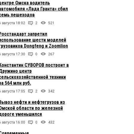
центре Омска водитель
автомобиля «Лада Гранта» сбил
семь пешеходов
6 августа 18:02
2
521
Росстандарт запретил
использование шести моделей
грузовиков Dongfeng и Zoomlion
6 августа 17:30
0
267
Константин СУВОРОВ построит в
Дружино центр
сельскохозяйственной техники
за 564 млн руб.
6 августа 17:05
2
342
Вывоз нефти и нефтегрузов из
Омской области по железной
дороге уменьшился
6 августа 16:00
0
432
Современные