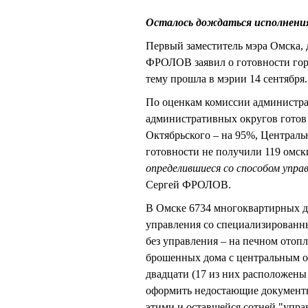
Осталось дождаться исполнени
Первый заместитель мэра Омска, 
ФРОЛОВ заявил о готовности горо
тему прошла в мэрии 14 сентября.
По оценкам комиссии администра
административных округов готов 
Октябрьского – на 95%, Централь
готовности не получили 119 омск
определившиеся со способом упра
Сергей ФРОЛОВ.
В Омске 6734 многоквартирных до
управления со специализированн
без управления – на печном отоп
брошенных дома с центральным о
двадцати (17 из них расположены 
оформить недостающие документы.
этими и оставшейся сотней "упра