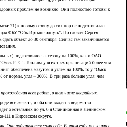
одобных проблем не возникло. Они полностью готовы к
мске 71) к новому сезону до сих пор не подготовилась
ащая ФБУ "Обь-Иртышводпуть". По словам Сергея
сдать объект до 30 сентября. Сейчас там заканчивается
дования.
льных) подготовилось к сезону на 100%, как и ОАО
"Омск РТС". Топлива у всех трех организаций более чем
ния" обеспечена мазутом и углем на 100%, то у "Омск
% от нормы, угля – 300%. В три раза больше угля, чем
прохождения всех работ, в том числе аварийных.
де все же есть, и оба они входят в ведомство
дет о котельных по ул. 6-я Станционная в Ленинском
а-111 в Кировском округе.
ма. Они подчиняются сами себе. В этом году мы зашли с