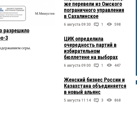
же перевели из Омского
пограничного управления
в Сахалинское
6 августа 09:30
1
598
о разрешило
ро-3
ЦИК определила
очередность партий в
содержанием серы.
избирательном
бюллетене на выборах
6 августа 09:00
1
447
Женский бизнес России и
Казахстана объединяется
в новый альянс
5 августа 11:14
3
868