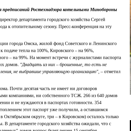
я предписаний Ростехнадзора котельными Минобороны
директор департамента городского хозяйства Сергей
да к отопительному сезону. Пресс-конференция на эту
ции города Омска, жилой фонд Советского и Ленинского
к подаче тепла на 100%, Кировского – на 96%,
ного – на 99%. На момент встречи с журналистами паспорта
их домов.
"Двадцать из них – брошенные, то есть не
вления, не выбравшие управляющую организацию", –
отметил
ма. Почти десятая часть не имеет ни договоров
ыми компаниями, ни собственного ТСЖ. 266 из 640 домов
лении и не нуждаются в паспортах готовности. 354
топлением этот паспорт уже получили, а оставшимся
в Октябрьском округе, три – в Кировском) осталось только
 В департаменте городского хозяйства ожидали, что с
вляемых" домов вопрос будет решен 15 сентября.