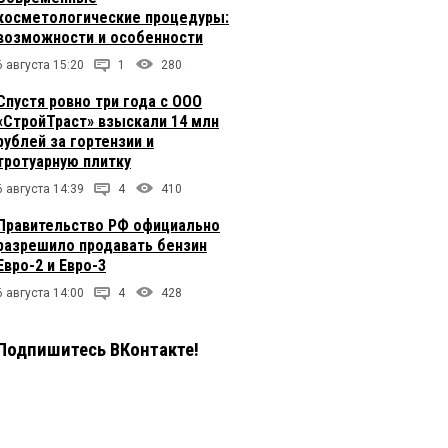
косметологические процедуры:
возможности и особенности
6 августа 15:20
1
280
Спустя ровно три года с ООО
«СтройТраст» взыскали 14 млн
рублей за гортензии и
тротуарную плитку
6 августа 14:39
4
410
Правительство РФ официально
разрешило продавать бензин
Евро-2 и Евро-3
6 августа 14:00
4
428
Подпишитесь ВКонтакте!