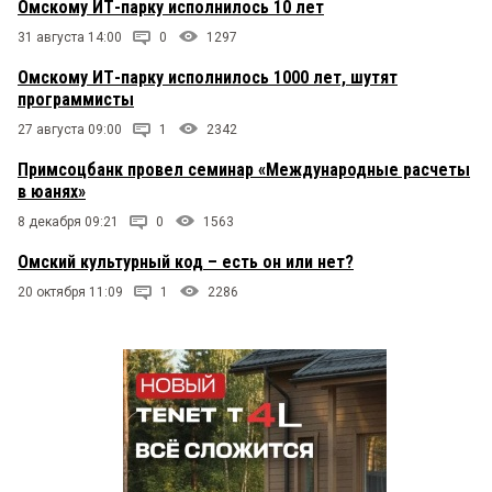
Омскому ИТ-парку исполнилось 10 лет
31 августа 14:00
0
1297
Омскому ИТ-парку исполнилось 1000 лет, шутят
программисты
27 августа 09:00
1
2342
Примсоцбанк провел семинар «Международные расчеты
в юанях»
8 декабря 09:21
0
1563
Омский культурный код – есть он или нет?
20 октября 11:09
1
2286