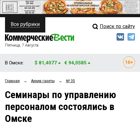
Все рубрики
Поиск по сайту
ПОЛИТИКА
Свежий выпуск
Медиа
ФИНАНСЫ
Пятница, 7 Августа
Кто есть кто
НЕДВИЖИМОСТЬ
В Омске:
$ 81,4077
€ 94,0585
Интервью
БИЗНЕС
Главная
→
Архив газеты
→
№ 35
Мнения
ОБЩЕСТВО
Семинары по управлению
Рейтинги
ЗАКОН
персоналом состоялись в
Блоги
НОВОСТИ КОМПАНИЙ
Омске
Архив
ПРОИСШЕСТВИЯ