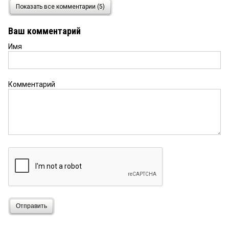
киви
21 апреля 2016 в 11:05:
Показать все комментарии (5)
С чиновников взять нечего, они люди
подневольные. Но зачем предприниматели лезут
Ваш комментарий
в это сомнительное дело со своими кирпичами и
рублями?! А дело финансово и юридически
Имя
сомнительное — никакой бюджет не вправе
финансировать то, что будет безвозмездно
передано Митрополии. То есть этот объект
должен быть полностью возведен на
Комментарий
благотворительные средства. Но даже на проект
в 2009-10 гг. пошли бюджетные деньги! Хотя
проект иезуитски именовался проектом «музея».
о.обыватель
20 апреля 2016 в 23:13:
Вот что умеет экс-губернатор, так это
категорически отмежеваться от претензий
ленивых ревнителей истории и энергично
организовать неравнодушных омичей на такое
богоугодное и общественно значимое дело. А
вот слабо ему было до 2012 года метро
достроить?!?
Отправить