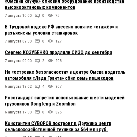
«Омский каучук» обновил оборудование производства
высокооктановых компонентов
7 августа 10:00
0
75
В Трудовой кодекс РФ внесено понятие «стажёр» и
разъяснены условия стажировок
7 августа 09:30
0
127
Сергею КОЗУБЕНКО продлили СИЗО до сентября
7 августа 09:00
2
208
На «островке безопасности» в центре Омска водитель
автомобиля «Лада Гранта» сбил семь пешеходов
6 августа 18:02
4
807
Росстандарт запретил использование шести моделей
грузовиков Dongfeng и Zoomlion
6 августа 17:30
0
396
Константин СУВОРОВ построит в Дружино центр
сельскохозяйственной техники за 564 млн руб.