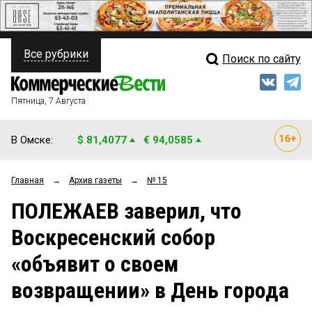
Все рубрики
Поиск по сайту
ПОЛИТИКА
Свежий выпуск
Медиа
ФИНАНСЫ
Пятница, 7 Августа
Кто есть кто
НЕДВИЖИМОСТЬ
В Омске:
$ 81,4077
€ 94,0585
Интервью
БИЗНЕС
Главная
→
Архив газеты
→
№ 15
Мнения
ОБЩЕСТВО
ПОЛЕЖАЕВ заверил, что
Рейтинги
ЗАКОН
Воскресенский собор
Блоги
НОВОСТИ КОМПАНИЙ
«объявит о своем
Архив
ПРОИСШЕСТВИЯ
возвращении» в День города