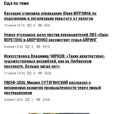
Еще по теме
Кассация отменила оправдание Юрия МУРЗИНА по
подозрению в легализации укрытого от налогов
15 июля 10:15
0
804
Новое уголовное дело против руководителей ЛВЗ «Оша»
ВЕРЕТЕНО и АВЕРЧЕНКО рассмотрит судья АЙРИНГ
8 июля 13:30
5
2974
Искусствовед Владимир ЧИРКОВ: «Таких архитектурно-
художественных ансамблей, как на Любинском
проспекте, больше нигде нет»
11 июня 14:34
3
2600
ПМЭФ-2026: Михаил СУТЯГИНСКИЙ рассказал о
механизмах развития промышленности через умный
протекционизм
4 июня 14:03
1
2768