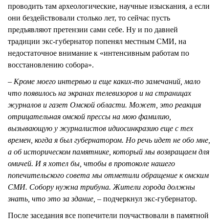
проводить там археологические, научные изыскания, а если
они бездействовали столько лет, то сейчас пусть
предъявляют претензии сами себе. Ну и по давней
традиции экс-губернатор попенял местным СМИ, на
недостаточное внимание к «интенсивным работам по
восстановлению собора».
– Кроме моего интервью и еще каких-то замечаний, мало
что появилось на экранах телевизоров и на страницах
журналов и газет Омской области. Может, это реакция
отрицательная омской прессы на мою фамилию,
вызывающую у журналистов идиосинкразию еще с тех
времен, когда я был губернатором. Но речь идет не обо мне,
а об историческом памятнике, который мы возвращаем для
омичей. И я хотел бы, чтобы в протоколе нашего
попечительского совета мы отметили обращение к омским
СМИ. Собору нужна трибуна. Жители города должны
знать, что это за здание, –
подчеркнул экс-губернатор.
После заседания все попечители поучаствовали в памятной