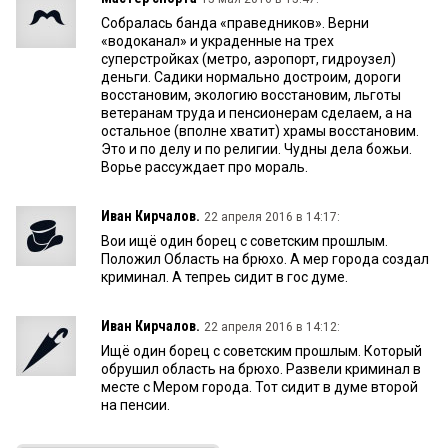
Собралась банда «праведников». Верни
«водоканал» и украденные на трех
суперстройках (метро, аэропорт, гидроузел)
деньги. Садики нормально достроим, дороги
восстановим, экологию восстановим, льготы
ветеранам труда и пенсионерам сделаем, а на
остальное (вполне хватит) храмы восстановим.
Это и по делу и по религии. Чудны дела божьи.
Ворье рассуждает про мораль.
Иван Кирчалов.
22 апреля 2016 в 14:17:
Вои ищё один борец с советским прошлым.
Положил Область на брюхо. А мер города создал
криминал. А тепреь сидит в гос думе.
Иван Кирчалов.
22 апреля 2016 в 14:12:
Ищё один борец с советским прошлым. Который
обрушил область на брюхо. Развели криминал в
месте с Мером города. Тот сидит в думе второй
на пенсии.