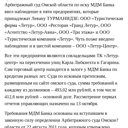
Арбитражный суд Омской области по иску МДМ Банка
ввел наблюдение в пяти предприятиях, которые
принадлежат Левану ТУРМАНИДЗЕ: ООО «Туристическая
фирма «Летур», ООО «Ресторан «Гранд Летур», ООО
«Агентство «Летур-Авиа», ООО «Три этажа» и ООО
«Туристическая компания «Летур». Чуть позже введено
наблюдение и в шестой компании – ООО «Летур-Центр».
Все эти предприятия являются совладельцами ТК «Летур-
центр» на пересечении улиц Карла Либкнехта и Гагарина.
Сам торговый центр находится в залоге у МДМ Банка по
кредитам разных лет. Судя по исковым претензиям,
размещенным на сайте омского суда, сумма требований к
каждому из должников – 493,02 млн рублей, в том числе
412,6 млн рублей – основной долг. Рассмотрение первых
отчетов управляющих назначено на 13 октября.
Требования МДМ Банка основаны на вступившем в
законную силу определении Арбитражного суда Омскои?
области от 22 августа 2011 года, которым утверждено