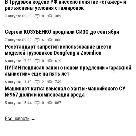
В Трудовой кодекс РФ внесено понятие «стажёр» и
разъяснены условия стажировок
7 августа 09:30
0
389
Сергею КОЗУБЕНКО продлили СИЗО до сентября
7 августа 09:00
6
860
Росстандарт запретил использование шести
моделей грузовиков Dongfeng и Zoomlion
6 августа 17:30
0
619
ПУТИН подписал закон о новом продлении «гаражной
амнистии» ещё на пять лет
6 августа 11:10
2
749
Машинист катка взыскал с ханты-мансийского СУ
№967 долги и компенсации вреда
5 августа 15:44
0
867
Все новости
→