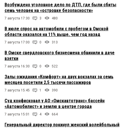
Возбуждено уголовное дело по ДТП, где были сбиты
семь человек на «островке безопасности»
7 августа 17:30
3
480
В июле спрос на автомобили с пробегом в Омской
области оказался на 11% выше, чем год назад
7 августа 17:00
0
313
В Омске свердловского бизнесмена обвинили в даче
взятки
7 августа 16:30
0
522
Залы ожидания «Комфорт» на двух вокзалах за семь
месяцев посетили 2,5 тысячи пассажиров
7 августа 15:45
1
390
Суд конфисковал у АО «Омскавтотранс» бассейн
«Автомобилист» и землю в центре города
7 августа 15:01
4
664
Генеральный директор покинул женский волейбольный