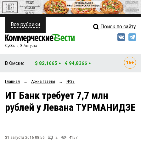
Все рубрики
Поиск по сайту
ПОЛИТИКА
Свежий выпуск
Медиа
ФИНАНСЫ
Суббота, 8 Августа
Кто есть кто
НЕДВИЖИМОСТЬ
В Омске:
$ 82,1665
€ 94,8366
Интервью
БИЗНЕС
Главная
→
Архив газеты
→
№33
Мнения
ОБЩЕСТВО
ИТ Банк требует 7,7 млн
Рейтинги
ЗАКОН
рублей у Левана ТУРМАНИДЗЕ
Блоги
НОВОСТИ КОМПАНИЙ
Архив
ПРОИСШЕСТВИЯ
31 августа 2016 08:56
2
4157