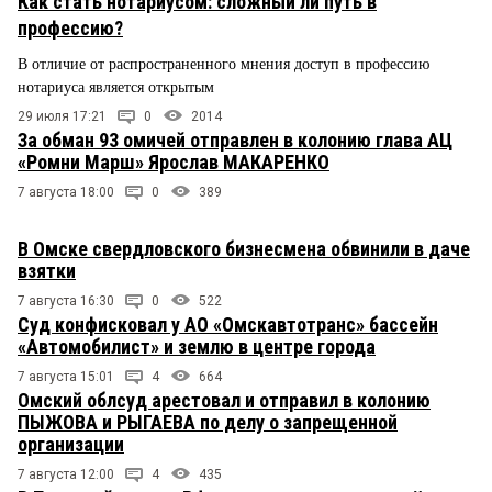
Как стать нотариусом: сложный ли путь в
профессию?
В отличие от распространенного мнения доступ в профессию
нотариуса является открытым
29 июля 17:21
0
2014
За обман 93 омичей отправлен в колонию глава АЦ
«Ромни Марш» Ярослав МАКАРЕНКО
7 августа 18:00
0
389
В Омске свердловского бизнесмена обвинили в даче
взятки
7 августа 16:30
0
522
Суд конфисковал у АО «Омскавтотранс» бассейн
«Автомобилист» и землю в центре города
7 августа 15:01
4
664
Омский облсуд арестовал и отправил в колонию
ПЫЖОВА и РЫГАЕВА по делу о запрещенной
организации
7 августа 12:00
4
435