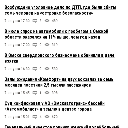
Возбуждено уголовное дело по ДТП, где были сбиты
семь человек на «островке безопасности»
7 августа 17:30
3
489
В июле спрос на автомобили с пробегом в Омской
области оказался на 11% выше, чем год назад
7 августа 17:00
0
319
В Омске свердловского бизнесмена обвинили в даче
взятки
7 августа 16:30
0
530
Залы ожидания «Комфорт» на двух вокзалах за семь
месяцев посетили 2,5 тысячи пассажиров
7 августа 15:45
1
398
Суд конфисковал у АО «Омскавтотранс» бассейн
«Автомобилист» и землю в центре города
7 августа 15:01
4
670
Генеральный директор покинул женский волейбольный