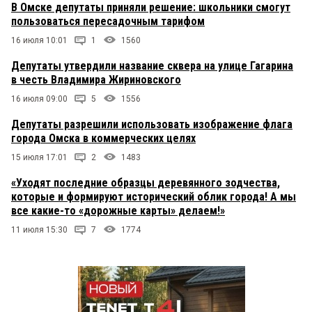
В Омске депутаты приняли решение: школьники смогут
пользоваться пересадочным тарифом
16 июля 10:01
1
1560
Депутаты утвердили название сквера на улице Гагарина
в честь Владимира Жириновского
16 июля 09:00
5
1556
Депутаты разрешили использовать изображение флага
города Омска в коммерческих целях
15 июля 17:01
2
1483
«Уходят последние образцы деревянного зодчества,
которые и формируют исторический облик города! А мы
все какие-то «дорожные карты» делаем!»
11 июля 15:30
7
1774