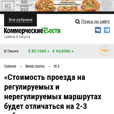
Все рубрики
Поиск по сайту
ПОЛИТИКА
Свежий выпуск
Медиа
ФИНАНСЫ
Суббота, 8 Августа
Кто есть кто
НЕДВИЖИМОСТЬ
В Омске:
$ 82,1665
€ 94,8366
Интервью
БИЗНЕС
Главная
→
Архив газеты
→
№ 4
Мнения
ОБЩЕСТВО
«Стоимость проезда на
Рейтинги
ЗАКОН
регулируемых и
Блоги
НОВОСТИ КОМПАНИЙ
нерегулируемых маршрутах
Архив
ПРОИСШЕСТВИЯ
будет отличаться на 2-3