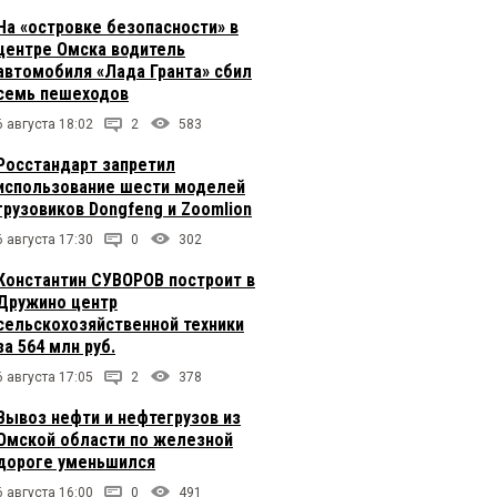
На «островке безопасности» в
центре Омска водитель
автомобиля «Лада Гранта» сбил
семь пешеходов
6 августа 18:02
2
583
Росстандарт запретил
использование шести моделей
грузовиков Dongfeng и Zoomlion
6 августа 17:30
0
302
Константин СУВОРОВ построит в
Дружино центр
сельскохозяйственной техники
за 564 млн руб.
6 августа 17:05
2
378
Вывоз нефти и нефтегрузов из
Омской области по железной
дороге уменьшился
6 августа 16:00
0
491