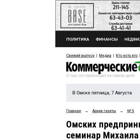
ПОЛИТИКА
ФИНАНСЫ
НЕДВИ
Свежий выпуск
Медиа
Кто есть кто
О том, что происходит на самом деле
В Омске пятница, 7 Августа
Главная
→
Архив газеты
→
№ 5
Омских предприн
семинар Михаил