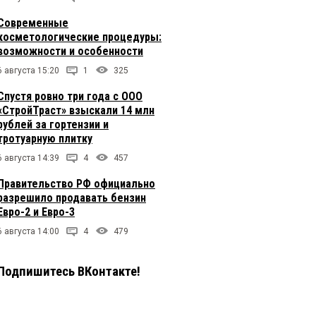
Современные
косметологические процедуры:
возможности и особенности
6 августа 15:20
1
325
Спустя ровно три года с ООО
«СтройТраст» взыскали 14 млн
рублей за гортензии и
тротуарную плитку
6 августа 14:39
4
457
Правительство РФ официально
разрешило продавать бензин
Евро-2 и Евро-3
6 августа 14:00
4
479
Подпишитесь ВКонтакте!