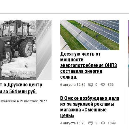
Десятую часть от
мощности
энергопотребления ОНПЗ
составила энергия
солнца.
т в Дружино центр
6 августа 12:35
0
356
 за 564 млн руб.
В Омске возбуждено дело
плуатацию в IV квартале 2027
из-за звуковой рекламы
магазина «Смешные
цены»
4 августа 16:20
3
1049