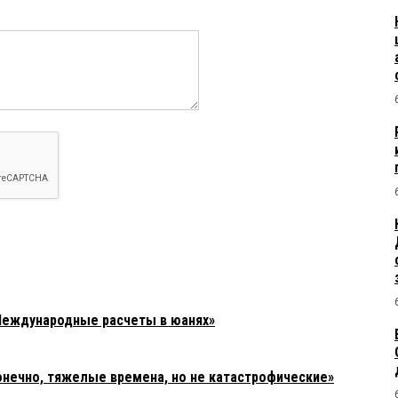
Международные расчеты в юанях»
онечно, тяжелые времена, но не катастрофические»