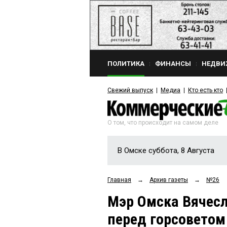
ПОЛИТИКА
ФИНАНСЫ
НЕДВИ
Свежий выпуск
Медиа
Кто есть кто
О том, что происходит на самом деле
В Омске суббота, 8 Августа
Главная
→
Архив газеты
→
№26
Мэр Омска Вячес
перед горсоветом