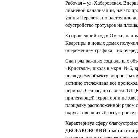
Рабочая – ул. Хабаровская. Вперв
ливневой канализации, начато пр
улицы Перелета, по настоянию де
обустройство тротуаров на площад
За прошедший год в Омске, нап
Квартиры в новых домах получили
опережением графика – их очередь
Сдан ряд важных социальных объе
«Кристалл», школа в мкрн. № 5, к
последнему объекту вопрос к мэ
активно отслеживал все происход
периода. Сейчас, по словам ЛИЦК
прилегающей территории не заве
площадку расположенной рядом с
округа завершить благоустроител
Характеризуя сферу благоустрой
ДВОРАКОВСКИЙ отметил инициати
отдельную зону разрешенного исп