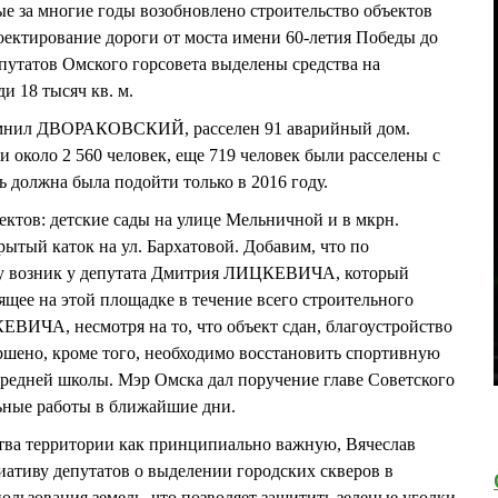
ые за многие годы возобновлено строительство объектов
оектирование дороги от моста имени 60-летия Победы до
путатов Омского горсовета выделены средства на
и 18 тысяч кв. м.
омнил ДВОРАКОВСКИЙ, расселен 91 аварийный дом.
 около 2 560 человек, еще 719 человек были расселены с
 должна была подойти только в 2016 году.
ктов: детские сады на улице Мельничной и в мкрн.
рытый каток на ул. Бархатовой. Добавим, что по
ру возник у депутата Дмитрия ЛИЦКЕВИЧА, который
ящее на этой площадке в течение всего строительного
ЕВИЧА, несмотря на то, что объект сдан, благоустройство
ршено, кроме того, необходимо восстановить спортивную
редней школы. Мэр Омска дал поручение главе Советского
ьные работы в ближайшие дни.
ства территории как принципиально важную, Вячеслав
ву депутатов о выделении городских скверов в
ользования земель, что позволяет защитить зеленые уголки