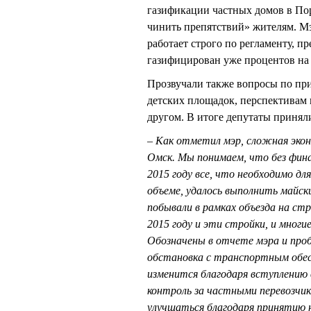
газификации частных домов в По
чинить препятствий» жителям. Мэ
работает строго по регламенту, п
газифицирован уже процентов на 
Прозвучали также вопросы по пр
детских площадок, перспективам
другом. В итоге депутаты приняли
– Как отметил мэр, сложная экон
Омск. Мы понимаем, что без фина
2015 году все, что необходимо дл
объеме, удалось выполнить майск
побывали в рамках объезда на стр
2015 году и эти стройки, и многи
Обозначены в отчете мэра и про
обстановка с транспортным обесп
изменится благодаря вступлению 
контроль за частными перевозчик
улучшаться благодаря принятию н