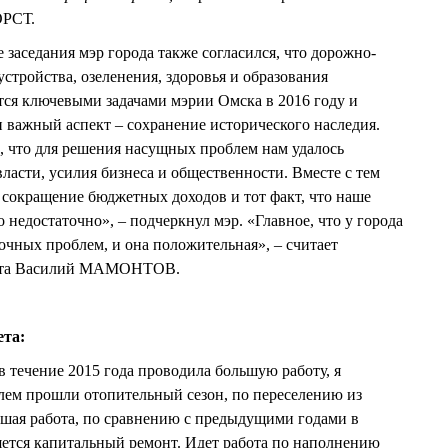
ОРСТ.
 заседания мэр города также согласился, что дорожно-
устройства, озеленения, здоровья и образования
тся ключевыми задачами мэрии Омска в 2016 году и
важный аспект – сохранение исторического наследия.
м, что для решения насущных проблем нам удалось
ласти, усилия бизнеса и общественности. Вместе с тем
 сокращение бюджетных доходов и тот факт, что наше
о недостаточно», – подчеркнул мэр. «Главное, что у города
очных проблем, и она положительная», – считает
овета Василий МАМОНТОВ.
ета:
в течение 2015 года проводила большую работу, я
лем прошли отопительный сезон, по переселению из
ьшая работа, по сравнению с предыдущими годами в
ется капитальный ремонт. Идет работа по наполнению