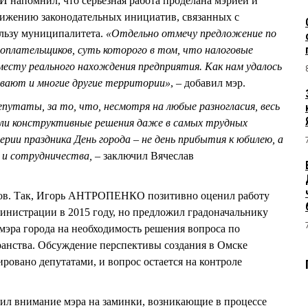
апомнил, что серьезная работа проделана мэрией и
вижению законодательных инициатив, связанных с
ользу муниципалитета.
«Отдельно отмечу предложение по
оплательщиков, суть которого в том, что налоговые
сту реального нахождения предприятия. Как нам удалось
вают и многие другие территории»
, – добавил мэр.
епутаты, за то, что, несмотря на любые разногласия, весь
ли конструктивные решения даже в самых трудных
верии праздника День города – не день прибытия к юбилею, а
 и сотрудничества,
– заключил Вячеслав
сов. Так, Игорь АНТРОПЕНКО позитивно оценил работу
инистрации в 2015 году, но предложил градоначальнику
мэра города на необходимость решения вопроса по
ранства. Обсуждение перспективы создания в Омске
овано депутатами, и вопрос остается на контроле
л внимание мэра на заминки, возникающие в процессе