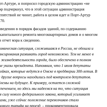
рт-Артуре, и попросил городскую администрацию «не
р подчеркнул, что в этой ситуации администрация
репятствий не чинит, работа в целом идет и Порт-Артур
70.
иведению в порядок фасадов зданий, по содержанию
 капитального ремонта многоквартирных домов и о многом
 отчет мэра к сведению.
омическая ситуация, сложившаяся в России, не обошла и
нсирования развивать город невозможно. Тем не менее в
я жизнедеятельности города, было обеспечено в полном
ие указы президента. Напомним, что 1 июля депутаты
ойках, которые ведутся в Омске в преддверии 300-летия. В
е другие вопросы находились под контролем депутатов.
блемы на будущее. К примеру, остается сложной
ечением, но здесь мы надеемся на то, что ситуация
в силу нового федерального закона, который усиливает
ами, уже сейчас положение перевозчиков стало
ового тарифа на проезд, –
прокомментировала