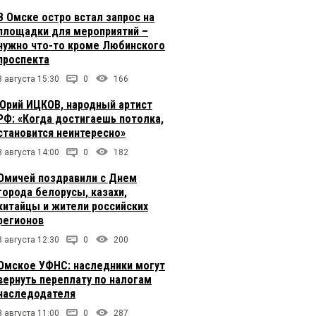
В Омске остро встал запрос на
площадки для мероприятий –
нужно что-то кроме Любинского
проспекта
8 августа 15:30
0
166
Юрий ИЦКОВ, народный артист
РФ: «Когда достигаешь потолка,
становится неинтересно»
8 августа 14:00
0
182
Омичей поздравили с Днем
города белорусы, казахи,
китайцы и жители российских
регионов
8 августа 12:30
0
200
Омское УФНС: наследники могут
вернуть переплату по налогам
наследодателя
8 августа 11:00
0
287