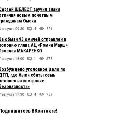
Сергей ШЕЛЕСТ вручил знаки
отличия новым почетным
гражданам Омска
8 августа 09:30
4
321
За обман 93 омичей отправлен в
колонию глава АЦ «Ромни Марш»
Ярослав МАКАРЕНКО
7 августа 18:00
1
573
Возбуждено уголовное дело по
ДТП, где были сбиты семь
человек на «островке
безопасности»
7 августа 17:30
4
769
Подпишитесь ВКонтакте!