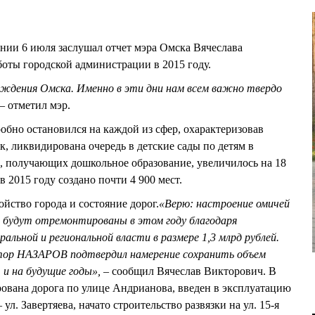
ании 6 июля заслушал отчет мэра Омска Вячеслава
ы городской администрации в 2015 году.
ождения Омска. Именно в эти дни нам всем важно твердо
– отметил мэр.
о остановился на каждой из сфер, охарактеризовав
, ликвидирована очередь в детские сады по детям в
тей, получающих дошкольное образование, увеличилось на 18
 в 2015 году создано почти 4 900 мест.
ойство города и состояние дорог.
«Верю: настроение омичей
г будут отремонтированы в этом году благодаря
льной и региональной власти в размере 1,3 млрд рублей.
тор НАЗАРОВ подтвердил намерение сохранить объем
и на будущие годы»,
– сообщил Вячеслав Викторович. В
рована дорога по улице Андрианова, введен в эксплуатацию
 ул. Завертяева, начато строительство развязки на ул. 15-я