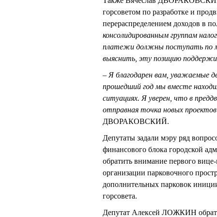
Также Вячеслав ДВОРАКОВСКИЙ н
горсоветом по разработке и прод
перераспределением доходов в п
консолидированным группам налог
платежи должны поступать по ме
выяснить, эту позицию поддержи
– Я благодарен вам, уважаемые д
прошедший год мы вместе находи
ситуациях. Я уверен, что в предд
отправная точка новых проектов
ДВОРАКОВСКИЙ.
Депутаты задали мэру ряд вопро
финансового блока городской адм
обратить внимание первого вице-
организации парковочного прост
дополнительных парковок инициир
горсовета.
Депутат Алексей ЛОЖКИН обрати