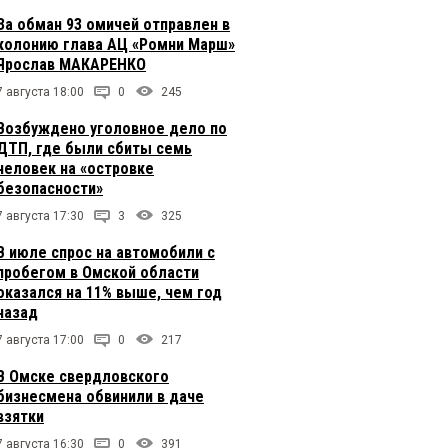
За обман 93 омичей отправлен в
колонию глава АЦ «Ромни Марш»
Ярослав МАКАРЕНКО
7 августа 18:00
0
245
Возбуждено уголовное дело по
ДТП, где были сбиты семь
человек на «островке
безопасности»
7 августа 17:30
3
325
В июле спрос на автомобили с
пробегом в Омской области
оказался на 11% выше, чем год
назад
7 августа 17:00
0
217
В Омске свердловского
бизнесмена обвинили в даче
взятки
7 августа 16:30
0
391