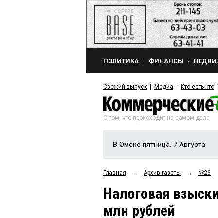
ПОЛИТИКА
ФИНАНСЫ
НЕДВИ
Свежий выпуск
Медиа
Кто есть кто
О том, что происходит на самом деле
В Омске пятница, 7 Августа
Главная
→
Архив газеты
→
№26
Налоговая взыск
млн рублей