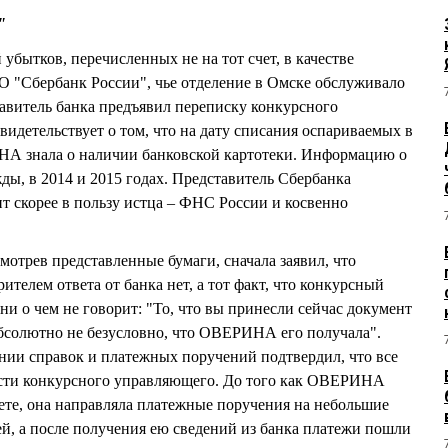
"
 убытков, перечисленных не на тот счет, в качестве
О "Сбербанк России", чье отделение в Омске обслуживало
авитель банка предъявил переписку конкурсного
видетельствует о том, что на дату списания оспариваемых в
А знала о наличии банковской картотеки. Информацию о
ды, в 2014 и 2015 годах. Представитель Сбербанка
ит скорее в пользу истца – ФНС России и косвенно
трев представленные бумаги, сначала заявил, что
ителем ответа от банка нет, а тот факт, что конкурсный
и о чем не говорит: "То, что вы принесли сейчас документ
абсолютно не безусловно, что ОВЕРИНА его получала".
нии справок и платежных поручений подтвердил, что все
ости конкурсного управляющего. До того как ОВЕРИНА
чете, она направляла платежные поручения на небольшие
ей, а после получения ею сведений из банка платежи пошли