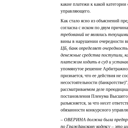
какие платежи к какой категории 
управляющего.
Как стало ясно из объяснений п
согласна с иском по двум причина
требований не являлись текущи
вины в нарушении очередности в
ЦБ, банк определяет очередность
денежные средства поступили, ка
платежом ходить в суд и устана
упомянутое решение Арбитражного
признается, что ее действия не с
несостоятельности (банкротстве)
рассматриваемом деле преюдициал
постановления Пленума Высшего 
разъясняется, за что несет ответс
обязанности конкурсного управл
– ОВЕРИНА должна была предпр
по Гражданскому кодексу – это 