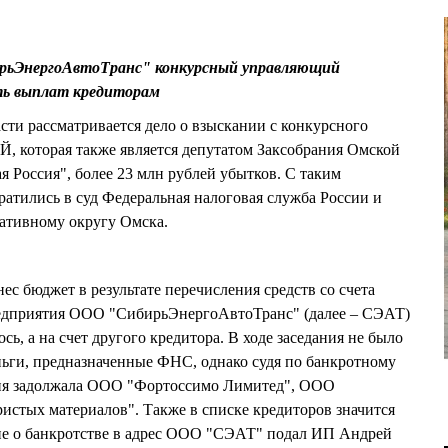
рьЭнергоАвтоТранс" конкурсный управляющий
ь выплат кредиторам
ти рассматривается дело о взыскании с конкурсного
которая также является депутатом Заксобрания Омской
я Россия", более 23 млн рублей убытков. С таким
ратились в суд Федеральная налоговая служба России и
тивному округу Омска.
нес бюджет в результате перечисления средств со счета
приятия ООО "СибирьЭнергоАвтоТранс" (далее – СЭАТ)
ось, а на счет другого кредитора. В ходе заседания не было
ньги, предназначенные ФНС, однако судя по банкротному
ния задолжала ООО "Фортоссимо Лимитед", ООО
стых материалов". Также в списке кредиторов значится
ние о банкротстве в адрес ООО "СЭАТ" подал ИП Андрей