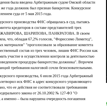
ения была введена Арбитражным судом Омской области
го же года должник был признан банкротом. Конкурсное
ением суда от 5 мая 2015 года.
курсного производства ФНС обращалась в суд, пытаясь
митета кредиторов в составе представителей трех
 МУЖАВИРОВА, ШАРИПОВА, ПАНКРАТОВА. В своем
яла, что, обладая 67,2% голосов, "Фориссимо Лимитед",
х материалов" "проголосовали за образование комитета
чественный состав из трех человек, лишив ФНС России как
ать участие в осуществлении контроля за деятельностью
оведением процедуры банкротства должника". Впрочем
анций требования налоговой сочли безосновательными.
нкурсного производства, 6 июля 2015 года Арбитражный
овлетворил иск ФНС в адрес конкурсного управляющего
 что ее действия не соответствовали требованиям
 Федерального закона от 26.10.2002 № 127-ФЗ "О
", а именно – была нарушена очередность погашения