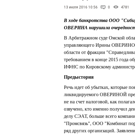
13 июля 2016 10:56
0
4781
В ходе банкротства ООО "Сиби
ОВЕРИНА нарушила очередност
В Арбитражном суде Омской облас
управляющего Ирины ОВЕРИНОЙ, 
области от фракции "Справедлива
требованием в конце 2015 года об
ИФНС по Кировскому администра
Предыстория
Речь идет об убытках, которые по
ликвидируемого ОВЕРИНОЙ пред
не на счет налоговой, как полагал
озвучено, кто именно получил де
делу СЭАТ, больше всего компа
"Промсвязь", ООО "Комбинат пори
ряд других организаций. Заявле