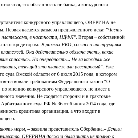
относятся, это обязанность не банка, а конкурсного
редставителя конкурсного управляющего, ОВЕРИНА не
м. Первая касается размера предъявленного иска:
"Часть
ми платежами, в частности, НДФЛ"
. Вторая – собственной
ыплат кредиторам:
"В рамках РКО, согласно инструкциям
 платежей. Она действительно обязана знать, какие
кие списались. Но очередность... Не за каждым же
вливать, текущий это платеж или реестровый"
. Уже
 суда Омской области от 6 июля 2015 года, в котором
оответствовали требованиям Федерального закона "О
", по мнению конкурсного управляющего, не имеет в
ьного значения. Не сходятся стороны и в трактовке
Арбитражного суда РФ № 36 от 6 июня 2014 года, где
твенность кредитная организация, а что входит в
яющего.
инять меры,
– заявила представитель Сбербанка.
– Деньги
имущество. ОВЕРИНА должна была знать не только о