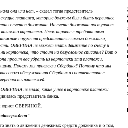
знала она или нет,
– сказал тогда представитель
текущие платежи, которые должны были быть первичнее
четных счетов должника. На счета должника поступают
какая-то картотека. Плюс наравне с требованиями
атежные поручения представителя самого должника,
ности. ОВЕРИНА не может знать движение по счету и
ь ли картотека, что стоит на безусловное списание? Вот о
 она просит вас убрать из картотеки эти платежи,
ущими. Почему мы привлекли Сбербанк? Потому что мы
-кассового обслуживания Сбербанк в соответствии с
очередность платежей.
, ОВЕРИНА не знала, какие у нее в картотеке платежи
дивилась представитель банка.
ил юрист ОВЕРИНОЙ.
одтверждена"
что знать о движении денежных средств должника и о том,