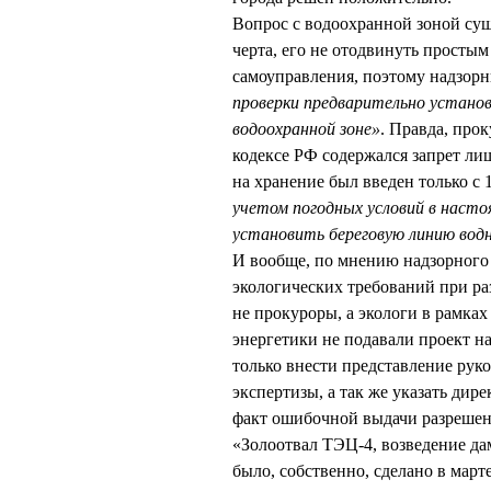
Вопрос с водоохранной зоной сущ
черта, его не отодвинуть просты
самоуправления, поэтому надзор
проверки предварительно устано
водоохранной зоне»
. Правда, про
кодексе РФ содержался запрет ли
на хранение был введен только с 
учетом погодных условий в наст
установить береговую линию водн
И вообще, по мнению надзорного 
экологических требований при р
не прокуроры, а экологи в рамках
энергетики не подавали проект на
только внести представление рук
экспертизы, а так же указать дир
факт ошибочной выдачи разрешени
«Золоотвал ТЭЦ-4, возведение дам
было, собственно, сделано в марте