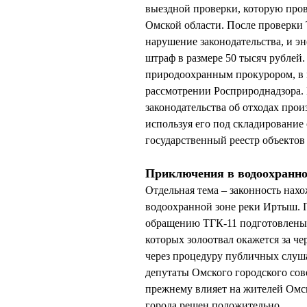
выездной проверки, которую пров
Омской области. После проверки 
нарушение законодательства, и э
штраф в размере 50 тысяч рублей
природоохранным прокурором, в 
рассмотрении Росприроднадзора. 
законодательства об отходах прои
используя его под складирование 
государственный реестр объектов
Приключения в водоохранно
Отдельная тема – законность нахо
водоохранной зоне реки Иртыш. 
обращению ТГК-11 подготовлены 
которых золоотвал окажется за ч
через процедуру публичных слуша
депутаты Омского городского сове
прежнему влияет на жителей Омск
города решен положительно.