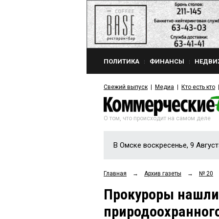
ПОЛИТИКА
ФИНАНСЫ
НЕДВИ
Свежий выпуск
Медиа
Кто есть кто
О том, что происходит на самом деле
В Омске воскресенье, 9 Август
Главная
→
Архив газеты
→
№ 20
Прокуроры нашли 
природоохранного