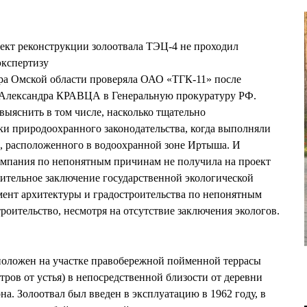
кт реконструкции золоотвала ТЭЦ-4 не проходил
экспертизу
а Омской области проверяла ОАО «ТГК-11» после
 Александра КРАВЦА в Генеральную прокуратуру РФ.
выяснить в том числе, насколько тщательно
и природоохранного законодательства, когда выполняли
, расположенного в водоохранной зоне Иртыша. И
омпания по непонятным причинам не получила на проект
ительное заключение государственной экологической
мент архитектуры и градостроительства по непонятным
роительство, несмотря на отсутствие заключения экологов.
положен на участке правобережной пойменной террасы
ров от устья) в непосредственной близости от деревни
а. Золоотвал был введен в эксплуатацию в 1962 году, в