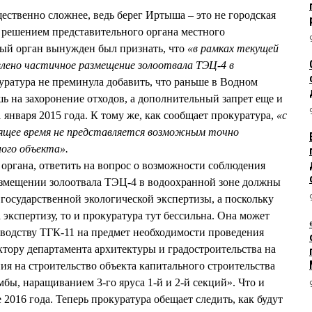
ественно сложнее, ведь берег Иртыша – это не городская
м решением представительного органа местного
ный орган вынужден был признать, что
«в рамках текущей
влено частичное размещение золоотвала ТЭЦ-4 в
куратура не преминула добавить, что раньше в Водном
шь на захоронение отходов, а дополнительный запрет еще и
1 января 2015 года. К тому же, как сообщает прокуратура,
«с
оящее время не представляется возможным точно
ого объекта».
органа, ответить на вопрос о возможности соблюдения
азмещении золоотвала ТЭЦ-4 в водоохранной зоне должны
 государственной экологической экспертизы, а поскольку
 экспертизу, то и прокуратура тут бессильна. Она может
оводству ТГК-11 на предмет необходимости проведения
ектору департамента архитектуры и градостроительства на
я на строительство объекта капитального строительства
бы, наращиванием 3-го яруса 1-й и 2-й секций». Что и
 2016 года. Теперь прокуратура обещает следить, как будут