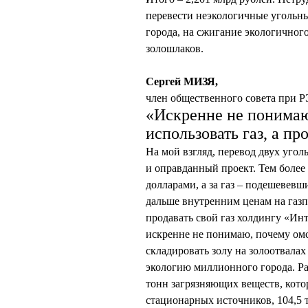
перевести неэкологичные угольны
города, на сжигание экологичног
золошлаков.
Сергей МИЗЯ,
член общественного совета при Р
«Искренне не понимаю
использовать газ, а п
На мой взгляд, перевод двух угол
и оправданный проект. Тем более 
долларами, а за газ – подешевевш
дальше внутренним ценам на газп
продавать свой газ холдингу «Инт
искренне не понимаю, почему омс
складировать золу на золоотвала
экологию миллионного города. Ра
тонн загрязняющих веществ, котор
стационарных источников, 104,5