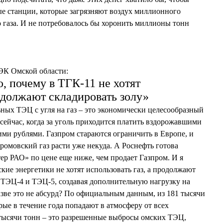
е станции, которые загрязняют воздух миллионного
о газа. И не потребовалось бы хоронить миллионы тонн
ЭК Омской области:
, почему в ТГК-11 не хотят
родолжают складировать золу»
ьных ТЭЦ с угля на газ – это экономически целесообразный
сейчас, когда за уголь приходится платить вздорожавшими
ими рублями. Газпром стараются ограничить в Европе, и
ромовский газ расти уже некуда. А Роснефть готова
ер РАО» по цене еще ниже, чем продает Газпром. И я
кие энергетики не хотят использовать газ, а продолжают
х ТЭЦ-4 и ТЭЦ-5, создавая дополнительную нагрузку на
зве это не абсурд? По официальным данным, из 181 тысячи
ые в течение года попадают в атмосферу от всех
 тысячи тонн – это разрешенные выбросы омских ТЭЦ,