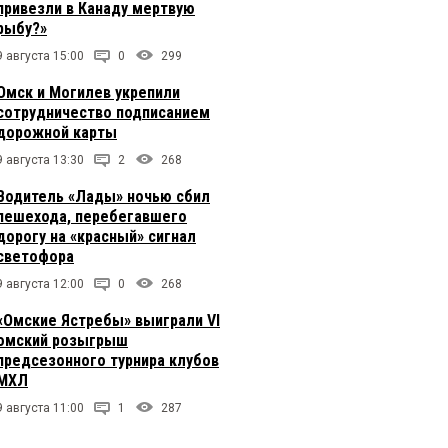
привезли в Канаду мертвую
рыбу?»
9 августа 15:00
0
299
Омск и Могилев укрепили
сотрудничество подписанием
дорожной карты
9 августа 13:30
2
268
Водитель «Лады» ночью сбил
пешехода, перебегавшего
дорогу на «красный» сигнал
светофора
9 августа 12:00
0
268
«Омские Ястребы» выиграли VI
омский розыгрыш
предсезонного турнира клубов
МХЛ
9 августа 11:00
1
287