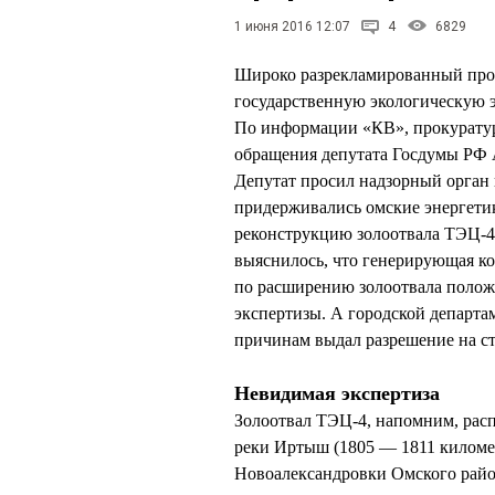
1 июня 2016 12:07
4
6829
Широко разрекламированный прое
государственную экологическую 
По информации «КВ», прокуратур
обращения депутата Госдумы РФ
Депутат просил надзорный орган 
придерживались омские энергетик
реконструкцию золоотвала ТЭЦ-4
выяснилось, что генерирующая к
по расширению золоотвала полож
экспертизы. А городской департа
причинам выдал разрешение на ст
Невидимая экспертиза
Золоотвал ТЭЦ-4, напомним, рас
реки Иртыш (1805 — 1811 километ
Новоалександровки Омского район