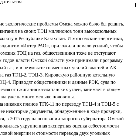
дательства.
ие экологические проблемы Омска можно было бы решить,
сжигания на своих ТЭЦ миллионов тонн высокозольных
валюту в Республике Казахстан. И хотя омские энергетики,
олдингом «Интер РАО», приложили немало усилий, чтобы
 омских ТЭЦ на газ, общественники тоже не отступают,
0-х годов власти Омской области уже принимали программу
й газ, и в результате совместных усилий властей и АК
 на газ ТЭЦ-2, ТЭЦ-3, Кировскую районную котельную
ТЭЦ-4. Приводят общественники и данные РЭК, судя по
емая от сжигания казахстанских углей, занимает в общем
епла уже намного меньше половины.
ла никаких планов ТГК-11 по переводу ТЭЦ-4 и ТЭЦ-5 с
енее некоторые документы, обнаруженные в ходе проверки,
ся, в 2015 году на основании запросов губернатора Омской
дилась укрупненная экспертная оценка себестоимости
пловой энергии и стоимости перевода двух угольных