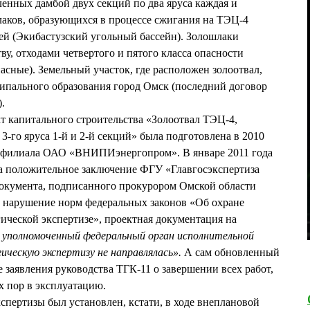
ленных дамбой двух секций по два яруса каждая и
лаков, образующихся в процессе сжигания на ТЭЦ-4
ей (Экибастузский угольный бассейн). Золошлаки
тву, отходами четвертого и пятого класса опасности
асные). Земельный участок, где расположен золоотвал,
ипального образования город Омск (последний договор
.
т капитального строительства «Золоотвал ТЭЦ-4,
-го яруса 1-й и 2-й секций» была подготовлена в 2010
о филиала ОАО «ВНИПИэнергопром». В январе 2011 года
а положительное заключение ФГУ «Главгосэкспертиза
 документа, подписанного прокурором Омской области
рушение норм федеральных законов «Об охране
ческой экспертизе», проектная документация на
 уполномоченный федеральный орган исполнительной
гическую экспертизу не направлялась».
А сам обновленный
 заявления руководства ТГК-11 о завершении всех работ,
х пор в эксплуатацию.
спертизы был установлен, кстати, в ходе внеплановой