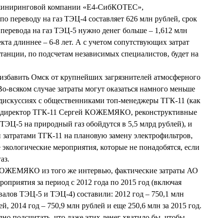
инжиниринговой компании «Е4-СибКОТЕС»,
по переводу на газ ТЭЦ-4 составляет 626 млн рублей, срок
я перевода на газ ТЭЦ-5 нужно денег больше – 1,612 млн
екта длиннее – 6-8 лет. А с учетом сопутствующих затрат
танции, по подсчетам независимых специалистов, будет на
 избавить Омск от крупнейших загрязнителей атмосферного
Во-всяком случае затраты могут оказаться намного меньше
 дискуссиях с общественниками топ-менеджеры ТГК-11 (как
ендиректор ТГК-11 Сергей КОЖЕМЯКО, реконструктивные
ТЭЦ-5 на природный газ обойдутся в 5,5 млрд рублей), и
 затратами ТГК-11 на плановую замену электрофильтров,
 экологические мероприятия, которые не понадобятся, если
аз.
КОЖЕМЯКО из того же интервью, фактические затраты АО
оприятия за период с 2012 года по 2015 год (включая
валов ТЭЦ-5 и ТЭЦ-4) составили: 2012 год – 750,1 млн
ей, 2014 год – 750,9 млн рублей и еще 250,6 млн за 2015 год.
дно подсчитать, что даже этих денег хватило бы, чтобы