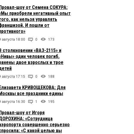
Провал-шоу от Семена СОКУРА:
«Мы приобрели негативный опыт
того, как нельзя управлять
франшизой. И пошли от
противного»
9 августа 18:00
0
173
В столкновении «ВАЗ-2115» и
«Нивы» один человек погиб,
ранены двое взрослых и трое
детей
9 августа 17:15
0
188
Елизавета КРИВОЩЕКОВА: Для
Москвы все праздники едины
9 августа 16:30
1
195
Провал-шоу от Игоря
ДОРОХИНА: «Сотрудница
аэропорта совершенно серьезно
спросила: «С какой целью вы