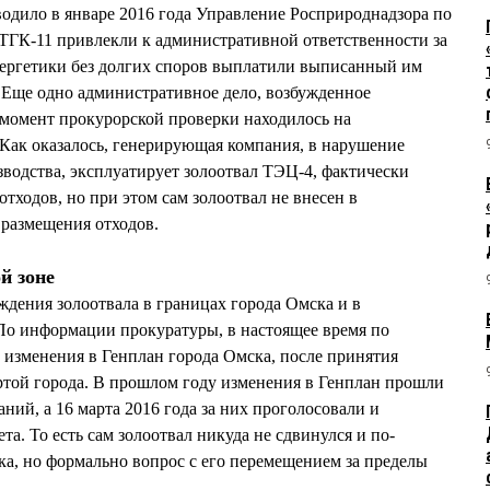
одило в январе 2016 года Управление Росприроднадзора по
ТГК-11 привлекли к административной ответственности за
нергетики без долгих споров выплатили выписанный им
. Еще одно административное дело, возбужденное
момент прокурорской проверки находилось на
Как оказалось, генерирующая компания, в нарушение
зводства, эксплуатирует золоотвал ТЭЦ-4, фактически
отходов, но при этом сам золоотвал не внесен в
 размещения отходов.
й зоне
ждения золоотвала в границах города Омска и в
По информации прокуратуры, в настоящее время по
изменения в Генплан города Омска, после принятия
ертой города. В прошлом году изменения в Генплан прошли
ний, а 16 марта 2016 года за них проголосовали и
та. То есть сам золоотвал никуда не сдвинулся и по-
а, но формально вопрос с его перемещением за пределы