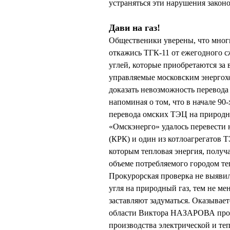
устраняться эти нарушения законо
Дави на газ!
Общественики уверены, что мног
откажись ТГК-11 от ежегодного 
углей, которые приобретаются за 
управляемые московским энергох
доказать невозможность перевода
напоминая о том, что в начале 9
перевода омских ТЭЦ на природны
«Омскэнерго» удалось перевести
(КРК) и один из котлоагрегатов 
которым тепловая энергия, получа
объеме потребляемого городом т
Прокурорская проверка не выяви
угля на природный газ, тем не м
заставляют задуматься. Оказывает
области Виктора НАЗАРОВА прово
производства электрической и те