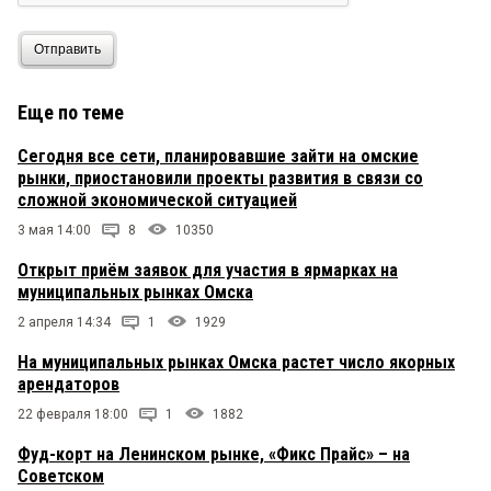
Отправить
Еще по теме
Сегодня все сети, планировавшие зайти на омские
рынки, приостановили проекты развития в связи со
сложной экономической ситуацией
3 мая 14:00
8
10350
Открыт приём заявок для участия в ярмарках на
муниципальных рынках Омска
2 апреля 14:34
1
1929
На муниципальных рынках Омска растет число якорных
арендаторов
22 февраля 18:00
1
1882
Фуд-корт на Ленинском рынке, «Фикс Прайс» – на
Советском