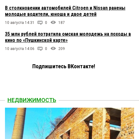
В столкновении автомобилей Citroen и Nissan ранены
молодые водители, юноша и двое детей
10 августа 14:31
0
187
35 млн рублей потратила омская молодежь на походы в
кино по «Пушкинской карте»
10 августа 14:06
0
209
Подпишитесь ВКонтакте!
НЕДВИЖИМОСТЬ