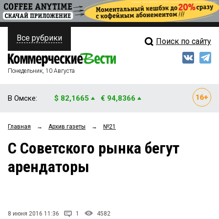
Все рубрики
Поиск по сайту
ПОЛИТИКА
Свежий выпуск
Медиа
ФИНАНСЫ
Понедельник, 10 Августа
Кто есть кто
НЕДВИЖИМОСТЬ
В Омске:
$ 82,1665
€ 94,8366
Интервью
БИЗНЕС
Главная
→
Архив газеты
→
№21
Мнения
ОБЩЕСТВО
С Советского рынка бегут
Рейтинги
ЗАКОН
арендаторы
Блоги
НОВОСТИ КОМПАНИЙ
Архив
ПРОИСШЕСТВИЯ
8 июня 2016 11:36
1
4582